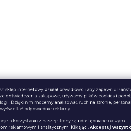
kąpielowy
2x Ręcznik Comfort 70
ty + 2x ręcznik
cm beżowy, 100% bawe
ółty
(7 szt)
W magazynie
(>10 szt)
69 zł
sz sklep internetowy działał prawidłowo i aby zapewnić Państ
sze doświadczenia zakupowe, używamy plików cookies i podo
Korzystne
logii. Dzięki nim możemy analizować ruch na stronie, persona
zestawy
i wyświetlać odpowiednie reklamy.
acje o korzystaniu z naszej strony są udostępniane naszym
rom reklamowym i analitycznym. Klikając „
Akceptuj wszystk