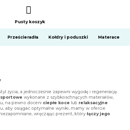
Pusty koszyk
KOSZYK
Prześcieradła
Kołdry i poduszki
Materace
?
yl życia, a jednocześnie zapewni wygodę i regenerację.
i sportowe
wykonane z szybkoschnących materiałów,
łku, na pewno doceni
ciepłe koce
lub
relaksacyjne
snu, aby osiągać optymalne wyniki, mamy w ofercie
y niezapomniane, wręczając prezent, który
łączy jego