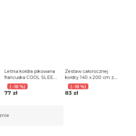
Letnia kołdra pikowana
Zestaw całorocznej
Kołd
francuska COOL SLEEP
kołdry 140 x 200 cm z
cało
200x220 cm
poduszką 70 x 90 cm
COM
(–10 %)
(–10 %)
(–
ARTLINE
77 zł
83 zł
90 
znie