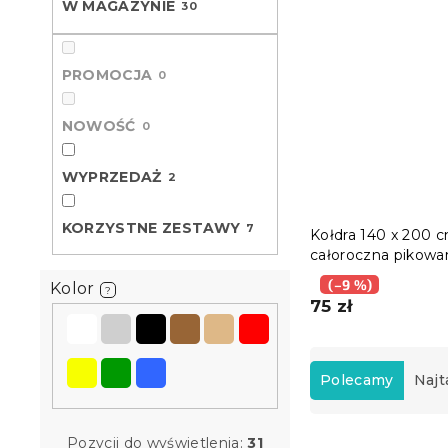
W MAGAZYNIE
30
PROMOCJA
0
NOWOŚĆ
0
WYPRZEDAŻ
2
KORZYSTNE ZESTAWY
7
Kołdra 140 x 200 
całoroczna pikowa
poduszką BASIC 7
(–9 %)
Kolor
?
90 cm
75 zł
S
o
Polecamy
Najt
r
t
L
o
Pozycji do wyświetlenia:
31