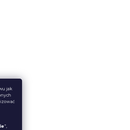
x140
2x ręcznik COMFORT 70x140
łna
cm biały, 100% bawełna
W magazynie
(>10 szt)
69 zł
wu jak
bnych
lizować
ie
”,