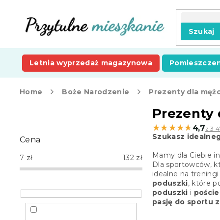
Przejść
do
treści
Szukaj
Letnia wyprzedaż magazynowa
Pomieszczen
Home
Boże Narodzenie
Prezenty dla męż
P
Prezenty
a
★★★★★
★★★★★
4,7
z 3 4
s
Szukasz idealne
Cena
e
k
Mamy dla Ciebie in
7
zł
132
zł
b
Dla sportowców, kt
idealne na trening
o
poduszki
, które 
c
poduszki
i
poście
z
pasję do sportu
n
y