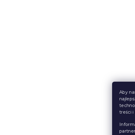
1x ręcznik 
COMFORT żół
COMFORT ż
W magazynie
70 zł
Aby na
najlep
Korzystne
techno
zestawy
treści 
Inform
partne