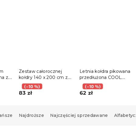
cm
Zestaw całorocznej
Letnia kołdra pikowana
na z
kołdry 140 x 200 cm z
przedłużona COOL
0 x
poduszką 70 x 90 cm
SLEEP 140x220 cm
(–10 %)
(–10 %)
NOCTIS
83 zł
62 zł
ańsze
Najdroższe
Najczęściej sprzedawane
Alfabetyc