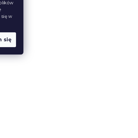
plików
e
 się w
140
Bawełniana pościel Caprivi
 się
brązowa guzik
W magazynie
(>10 szt)
79 zł
od