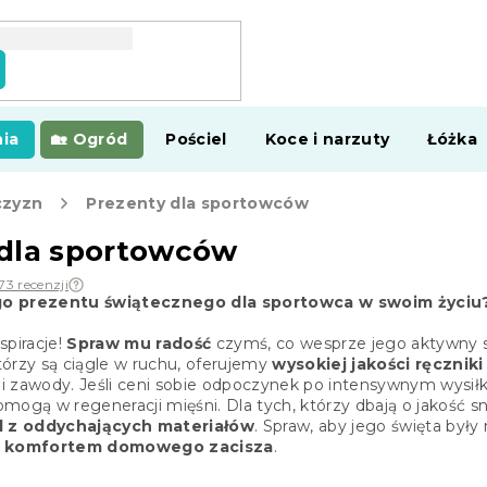
ia
Ogród
Pościel
Koce i narzuty
Łóżka
czyzn
Prezenty dla sportowców
 dla sportowców
73 recenzji
go prezentu świątecznego dla sportowca w swoim życiu
spiracje!
Spraw mu radość
czymś, co wesprze jego aktywny st
órzy są ciągle w ruchu, oferujemy
wysokiej jakości ręcznik
i i zawody. Jeśli ceni sobie odpoczynek po intensywnym wysi
pomogą w regeneracji mięśni. Dla tych, którzy dbają o jakość 
l z oddychających materiałów
. Spraw, aby jego święta był
 z komfortem domowego zacisza
.