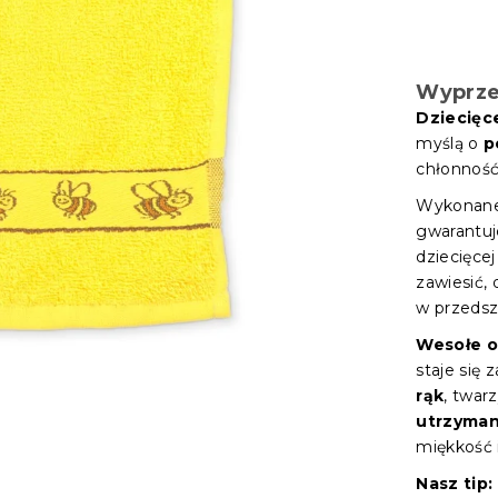
Wyprz
Dziecięce
myślą o
p
chłonność 
Wykonan
gwarantuj
dziecięcej
zawiesić,
w przedsz
Wesołe o
staje się
rąk
, twar
utrzyman
miękkość i
Nasz tip: