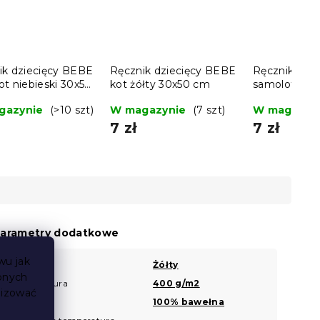
ik dziecięcy BEBE
Ręcznik dziecięcy BEBE
Ręcznik dzi
t niebieski 30x50
kot żółty 30x50 cm
samolot po
30x50 cm
gazynie
(>10 szt)
W magazynie
(7 szt)
W magazyn
7 zł
7 zł
arametry dodatkowe
wu jak
Kolor
Żółty
?
bnych
Gramatura
400 g/m2
?
lizować
Materiał
100% bawełna
?