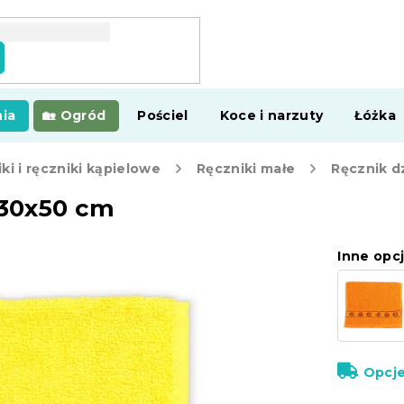
ia
Ogród
Pościel
Koce i narzuty
Łóżka
ki i ręczniki kąpielowe
Ręczniki małe
 30x50 cm
Inne opcj
Opcj