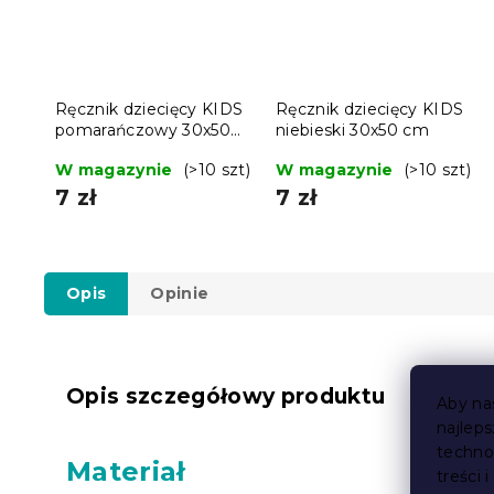
Ręcznik dziecięcy KIDS
Ręcznik dziecięcy KIDS
pomarańczowy 30x50
niebieski 30x50 cm
cm
W magazynie
(>10 szt)
W magazynie
(>10 szt)
7 zł
7 zł
Opis
Opinie
Opis szczegółowy produktu
Aby na
najlep
techno
Materiał
treści 