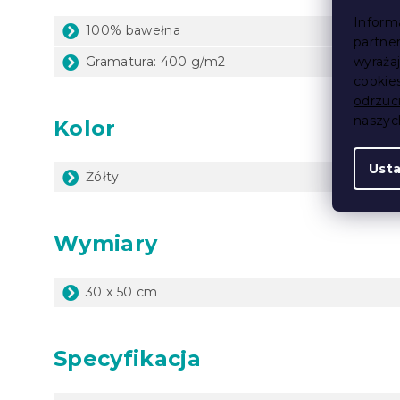
Inform
100% bawełna
partne
wyraża
Gramatura: 400 g/m2
cookie
odrzuc
naszy
Kolor
Ust
Żółty
Wymiary
30 x 50 cm
Specyfikacja