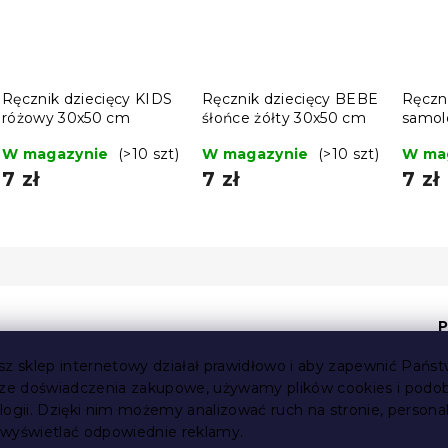
Ręcznik dziecięcy KIDS
Ręcznik dziecięcy BEBE
Ręczn
różowy 30x50 cm
śłońce żółty 30x50 cm
samolo
cm
W magazynie
(>10 szt)
W magazynie
(>10 szt)
W ma
7 zł
7 zł
7 zł
P
sz sklep internetowy działał prawidłowo i aby zapewnić Państ
sze doświadczenia zakupowe, używamy plików cookies i podo
logii. Dzięki nim możemy analizować ruch na stronie, persona
i wyświetlać odpowiednie reklamy.