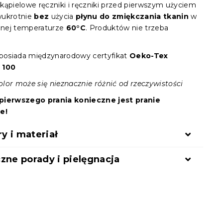
kąpielowe ręczniki i ręczniki przed pierwszym użyciem
wukrotnie
bez
użycia
płynu do zmiękczania tkanin
w
nej temperaturze
60°C
. Produktów nie trzeba
 posiada międzynarodowy certyfikat
Oeko-Tex
 100
lor może się nieznacznie różnić od rzeczywistości
pierwszego prania konieczne jest pranie
ie!
 i materiał
zne porady i pielęgnacja