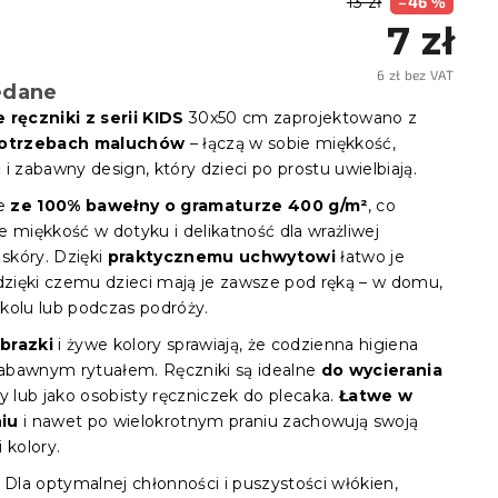
13 zł
–46 %
7 zł
6 zł bez VAT
edane
Cena
jedno
 ręczniki z serii KIDS
30x50 cm zaprojektowano z
otrzebach maluchów
– łączą w sobie miękkość,
i zabawny design, który dzieci po prostu uwielbiają.
e
ze 100% bawełny o gramaturze 400 g/m²
, co
e miękkość w dotyku i delikatność dla wrażliwej
 skóry. Dzięki
praktycznemu uchwytowi
łatwo je
 dzięki czemu dzieci mają je zawsze pod ręką – w domu,
kolu lub podczas podróży.
brazki
i żywe kolory sprawiają, że codzienna higiena
 zabawnym rytuałem. Ręczniki są idealne
do wycierania
zy lub jako osobisty ręczniczek do plecaka.
Łatwe w
iu
i nawet po wielokrotnym praniu zachowują swoją
 kolory.
Dla optymalnej chłonności i puszystości włókien,