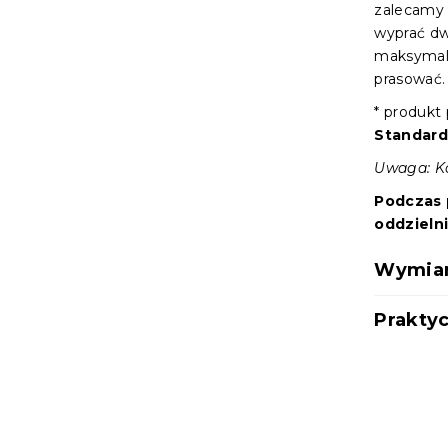
zalecamy 
wyprać d
maksymal
prasować.
* produkt
Standard
Uwaga: Ko
Podczas 
oddzieln
Wymiary
Praktyc