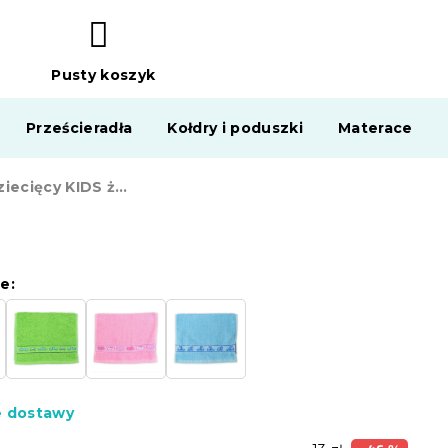
Pusty koszyk
KOSZYK
Prześcieradła
Kołdry i poduszki
Materace
Ręcznik dziecięcy KIDS żółty 30x50 cm
e:
e dostawy