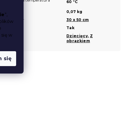
Zalecana temperatura
?
60 °C
prania
Waga
0,07 kg
ie
”,
Rozmiar
30 x 50 cm
?
plików
e
Uszko
Tak
 się w
Wzór
Dziecięcy
,
Z
obrazkiem
 się