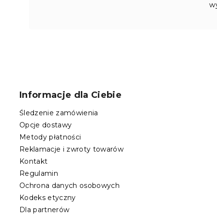
w
S
t
o
Informacje dla Ciebie
p
k
Śledzenie zamówienia
a
Opcje dostawy
Metody płatności
Reklamacje i zwroty towarów
Kontakt
Regulamin
Ochrona danych osobowych
Kodeks etyczny
Dla partnerów