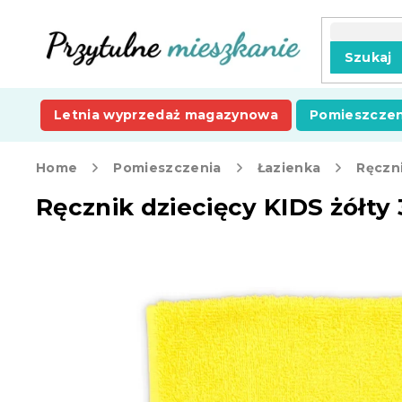
Przejść
do
treści
Szukaj
Letnia wyprzedaż magazynowa
Pomieszczen
Home
Pomieszczenia
Łazienka
Ręczni
Ręcznik dziecięcy KIDS żółty