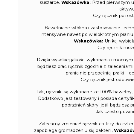
suszarce.
Wskazówka:
Przed pierwszym uż
aktywu
Czy ręcznik pozost
Bawełniane włókna i zastosowanie techno
intensywne nawet po wielokrotnym praniu.
Wskazówka:
Unikaj wybiel
Czy ręcznik może
Dzięki wysokiej jakości wykonania i mocnym 
będziesz prać ręcznik zgodnie z zaleceniami
prania nie przepełniaj pralki – 
Czy ręcznik jest odpowie
Tak, ręczniki są wykonane ze 100% bawełny, co
Dodatkowo jest testowany i posiada certyfi
podrażnień skóry, jeśli będziesz 
Jak często powin
Zalecamy zmieniać ręcznik co trzy do czte
zapobiega gromadzeniu się bakterii.
Wskazó