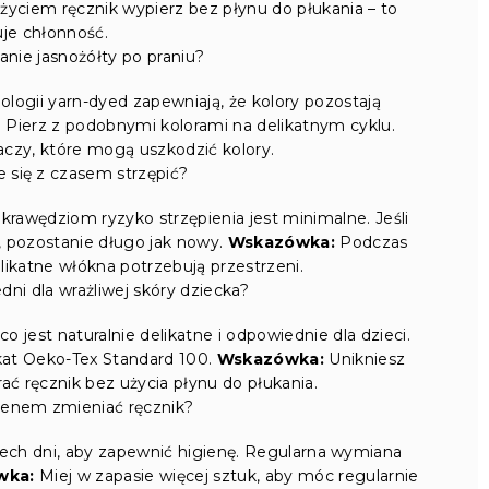
yciem ręcznik wypierz bez płynu do płukania – to
je chłonność.
anie jasnożółty po praniu?
logii yarn-dyed zapewniają, że kolory pozostają
 Pierz z podobnymi kolorami na delikatnym cyklu.
aczy, które mogą uszkodzić kolory.
 się z czasem strzępić?
krawędziom ryzyko strzępienia jest minimalne. Jeśli
, pozostanie długo jak nowy.
Wskazówka:
Podczas
delikatne włókna potrzebują przestrzeni.
dni dla wrażliwej skóry dziecka?
 jest naturalnie delikatne i odpowiednie dla dzieci.
kat Oeko-Tex Standard 100.
Wskazówka:
Unikniesz
prać ręcznik bez użycia płynu do płukania.
ienem zmieniać ręcznik?
rech dni, aby zapewnić higienę. Regularna wymiana
wka:
Miej w zapasie więcej sztuk, aby móc regularnie