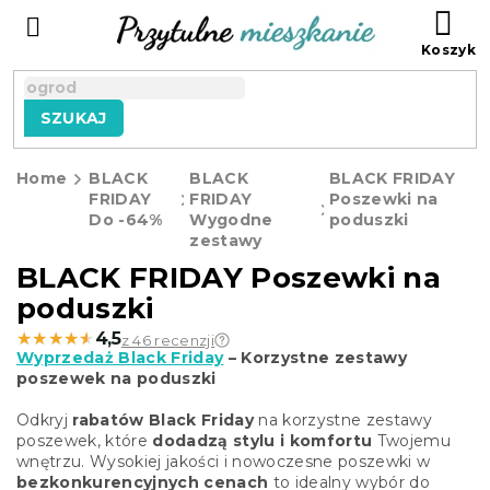
Przejść
KO
do
treści
SZUKAJ
Home
BLACK
BLACK
BLACK FRIDAY
FRIDAY
FRIDAY
Poszewki na
Do -64%
Wygodne
poduszki
zestawy
BLACK FRIDAY Poszewki na
poduszki
★★★★★
★★★★★
4,5
z 46 recenzji
Wyprzedaż Black Friday
– Korzystne zestawy
poszewek na poduszki
Odkryj
rabatów Black Friday
na korzystne zestawy
poszewek, które
dodadzą stylu i komfortu
Twojemu
wnętrzu. Wysokiej jakości i nowoczesne poszewki w
bezkonkurencyjnych cenach
to idealny wybór do