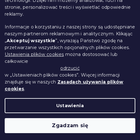
technologii. Dzięki nim możemy analizować ruch na
Śledzenie zamówienia
l
a
stronie, personalizować treści i wyświetlać odpowiednie
i
Opcje dostawy
s
reklamy.
Metody płatności
t
Reklamacje i zwroty towarów
y
Informacje o korzystaniu z naszej strony są udostępniane
Kontakt
naszym partnerom reklamowym i analitycznym. Klikając
Regulamin
„
Akceptuj wszystkie
”, wyrażają Państwo zgodę na
przetwarzanie wszystkich opcjonalnych plików cookies.
Ochrona danych osobowych
Ustawienia plików cookies
można dostosować lub
Kodeks etyczny
całkowicie
Dla partnerów
odrzucić
w „Ustawieniach plików cookies”. Więcej informacji
znajduje się w naszych
Zasadach używania plików
cookies
.
Opracował Shoptet Premium
Ustawienia
Copyright 2026
Przytulne Mieszkanie
.
Wszystkie prawa zastrzeżone.
Edytuj ustawienia
Zgadzam się
plików cookie