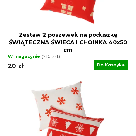
k
k
t
t
ó
ó
w
w
Zestaw 2 poszewek na poduszkę
ŚWIĄTECZNA ŚWIECA I CHOINKA 40x50
cm
W magazynie
(>10 szt)
20 zł
Do Koszyka