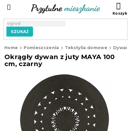
Przejść
KO
do
treści
SZUKAJ
Home
Pomieszczenia
Tekstylia domowe
Dywan
Okrągły dywan z juty MAYA 100
cm, czarny