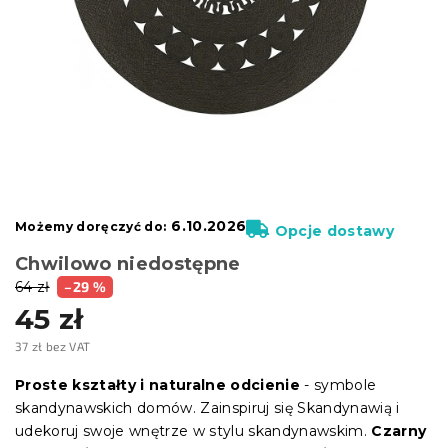
6.10.2026
Możemy doręczyć do:
Opcje dostawy
Chwilowo niedostępne
64 zł
–29 %
45 zł
37 zł bez VAT
Cena
jednostkowa:
Proste kształty i naturalne odcienie
- symbole
skandynawskich domów. Zainspiruj się Skandynawią i
udekoruj swoje wnętrze w stylu skandynawskim.
Czarny