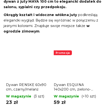
dywan z juty MAYA 100 cm to elegancki dodatek do
salonu, sypialni czy przedpokoju.
Okrągły kształt i widoczne włókna juty
podkreślają
elegancki wygląd. Będzie się wyróżniać w połączeniu z
jasnymi kolorami. Znajduje swoje miejsce także
w
ogrodzie zimowym
.
Promocja
Dywan RENSKE 60x90
Dywan ESQUINA
cm, czarny/melanż
140x200 cm, zielono-
biały
W magazynie
(3 szt)
W magazynie
(>10 szt)
23 zł
59 zł