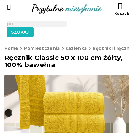
Przejść
KO
do
treści
SZUKAJ
Home
Pomieszczenia
Łazienka
Ręczniki i ręczni
Ręcznik Classic 50 x 100 cm żółty,
100% bawełna