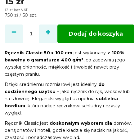
15 zł
12 zł bez VAT
Cena
750 zł / 50 szt.
jednostkowa:
Dodaj do koszyka
Ręcznik Classic 50 x 100 cm
jest wykonany
z 100%
bawełny o gramaturze 400 g/m²
, co zapewnia jego
wysoką chłonność, miękkość i trwałość nawet przy
częstym praniu.
Dzięki średniemu rozmiarowi jest idealny
do
codziennego użytku
– jako ręcznik do rąk, włosów lub
na siłownię. Elegancki wygląd uzupełnia
subtelna
bordiura
, która nadaje ręcznikowi schludny i czysty
wygląd.
Ręcznik Classic jest
doskonałym wyborem dla
domów,
pensjonatów i hoteli, gdzie kładzie się nacisk na jakość,
czystość i ponadczasowy wygląd.