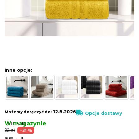
Inne opcje:
12.8.2026
Możemy doręczyć do:
Opcje dostawy
W magazynie
(>10 szt)
22 zł
–31 %