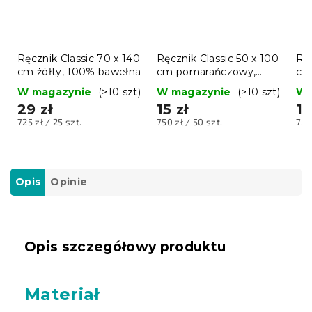
Ręcznik Classic 70 x 140
Ręcznik Classic 50 x 100
Ręc
cm żółty, 100% bawełna
cm pomarańczowy,
cm
100% bawełna
ba
W magazynie
(>10 szt)
W magazynie
(>10 szt)
W 
29 zł
15 zł
15
Cena
Cena
Ce
725 zł / 25 szt.
750 zł / 50 szt.
750
jednostkowa:
jednostkowa:
jed
Opis
Opinie
Opis szczegółowy produktu
Materiał