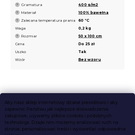
Gramatura
400 g/m2
?
Materiał
100% bawełna
?
Zalecana temperatura prania
60 °C
?
Waga
0,2 kg
Rozmiar
50 x 100 cm
?
Cena
Do 25 zł
Uszko
Tak
Wzór
Bez wzoru
S
t
Aby nasz sklep internetowy działał prawidłowo i aby
o
zapewnić Państwu jak najlepsze doświadczenia
Informacje dla Ciebie
p
zakupowe, używamy plików cookies i podobnych
k
technologii. Dzięki nim możemy analizować ruch na
Śledzenie zamówienia
a
stronie, personalizować treści i wyświetlać odpowiednie
Opcje dostawy