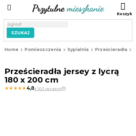
Przejść
KO
do
treści
SZUKAJ
Home
Pomieszczenia
Sypialnia
Prześcieradła
P
j
Prześcieradła jersey z lycrą
180 x 200 cm
★★★★★
★★★★★
4,8
z 103 recenzji