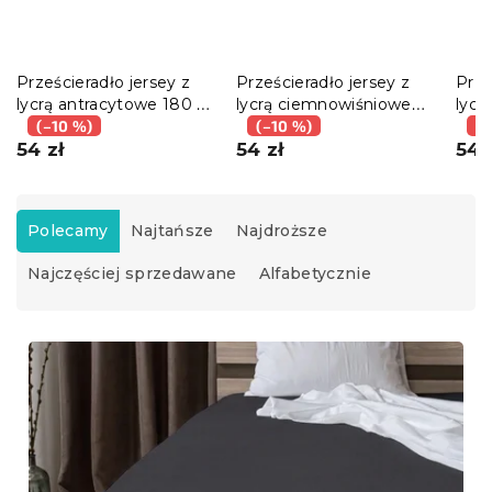
Prześcieradło jersey z
Prześcieradło jersey z
Prze
lycrą antracytowe 180 x
lycrą ciemnowiśniowe
lycr
200 cm
(–10 %)
180 x 200 cm
(–10 %)
200
(–
54 zł
54 zł
54 
S
o
Polecamy
Najtańsze
Najdroższe
r
Najczęściej sprzedawane
Alfabetycznie
t
o
w
L
a
i
n
s
i
t
e
a
p
p
r
r