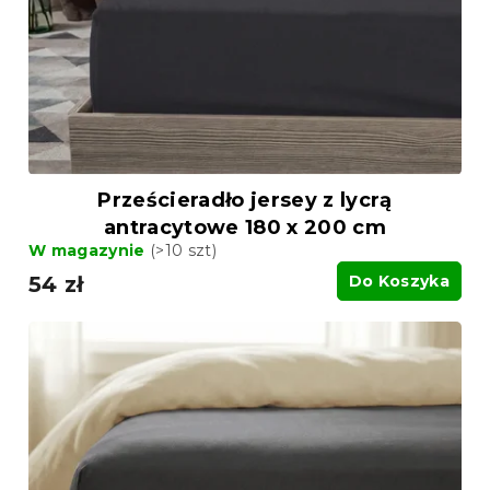
o
o
d
d
u
u
k
k
t
t
ó
ó
w
w
Prześcieradło jersey z lycrą
antracytowe 180 x 200 cm
W magazynie
(>10 szt)
54 zł
Do Koszyka