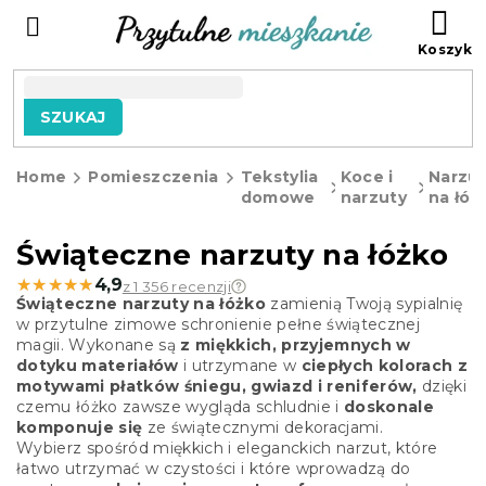
Przejść
KO
do
treści
SZUKAJ
Home
Pomieszczenia
Tekstylia
Koce i
Narzu
domowe
narzuty
na łóż
Świąteczne narzuty na łóżko
★★★★★
★★★★★
4,9
z 1 356 recenzji
Świąteczne narzuty na łóżko
zamienią Twoją sypialnię
w przytulne zimowe schronienie pełne świątecznej
magii. Wykonane są
z miękkich, przyjemnych w
dotyku materiałów
i utrzymane w
ciepłych kolorach z
motywami płatków śniegu, gwiazd i reniferów,
dzięki
czemu łóżko zawsze wygląda schludnie i
doskonale
komponuje się
ze świątecznymi dekoracjami.
Wybierz spośród miękkich i eleganckich narzut, które
łatwo utrzymać w czystości i które wprowadzą do