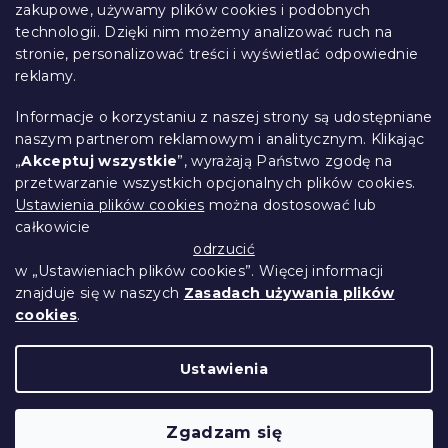
p
zakupowe, używamy plików cookies i podobnych
k
technologii. Dzięki nim możemy analizować ruch na
Śledzenie zamówienia
a
stronie, personalizować treści i wyświetlać odpowiednie
Opcje dostawy
reklamy.
Metody płatności
Reklamacje i zwroty towarów
Informacje o korzystaniu z naszej strony są udostępniane
Kontakt
naszym partnerom reklamowym i analitycznym. Klikając
Regulamin
„
Akceptuj wszystkie
”, wyrażają Państwo zgodę na
przetwarzanie wszystkich opcjonalnych plików cookies.
Ochrona danych osobowych
Ustawienia plików cookies
można dostosować lub
Kodeks etyczny
całkowicie
Dla partnerów
odrzucić
w „Ustawieniach plików cookies”. Więcej informacji
znajduje się w naszych
Zasadach używania plików
cookies
.
Opracował Shoptet Premium
Ustawienia
Copyright 2026
Przytulne Mieszkanie
.
Wszystkie prawa zastrzeżone.
Edytuj ustawienia
Zgadzam się
plików cookie