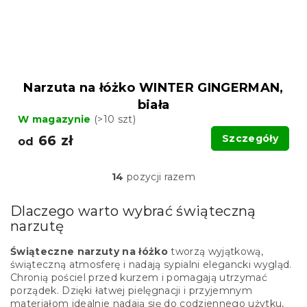
Narzuta na łóżko WINTER GINGERMAN,
biała
W magazynie
(>10 szt)
66 zł
Szczegóły
od
14
pozycji razem
K
o
n
Dlaczego warto wybrać świąteczną
t
narzutę
r
o
Świąteczne narzuty na łóżko
tworzą wyjątkową,
l
świąteczną atmosferę i nadają sypialni elegancki wygląd.
k
Chronią pościel przed kurzem i pomagają utrzymać
i
porządek. Dzięki łatwej pielęgnacji i przyjemnym
l
materiałom idealnie nadają się do codziennego użytku,