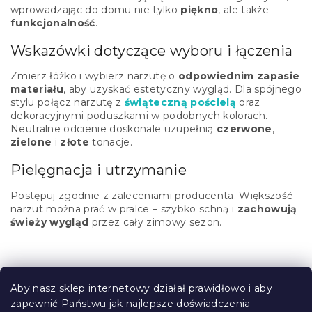
i
wprowadzając do domu nie tylko
piękno
, ale także
s
funkcjonalność
.
t
y
Wskazówki dotyczące wyboru i łączenia
Zmierz łóżko i wybierz narzutę o
odpowiednim zapasie
materiału
, aby uzyskać estetyczny wygląd. Dla spójnego
stylu połącz narzutę z
świąteczną pościelą
oraz
dekoracyjnymi poduszkami w podobnych kolorach.
Neutralne odcienie doskonale uzupełnią
czerwone
,
zielone
i
złote
tonacje.
Pielęgnacja i utrzymanie
Postępuj zgodnie z zaleceniami producenta. Większość
narzut można prać w pralce – szybko schną i
zachowują
świeży wygląd
przez cały zimowy sezon.
S
t
Aby nasz sklep internetowy działał prawidłowo i aby
o
zapewnić Państwu jak najlepsze doświadczenia
Informacje dla Ciebie