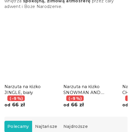
wnętrza
spokojną, zimową atmosferę
przez cały
adwent i Boże Narodzenie.
Narzuta na łóżko
Narzuta na łóżko
Narz
JINGLE, biały
SNOWMAN AND
CHR
(–9 %)
GINGERBREAD, zielona
(–9 %)
ziel
(–
66 zł
66 zł
4
od
od
od
S
o
Polecamy
Najtańsze
Najdroższe