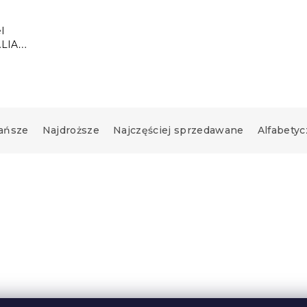
l
LIA
ewka
0 cm
ańsze
Najdroższe
Najczęściej sprzedawane
Alfabetyc