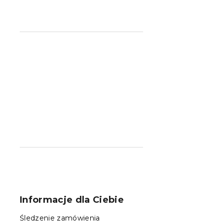
S
t
o
Informacje dla Ciebie
p
k
Śledzenie zamówienia