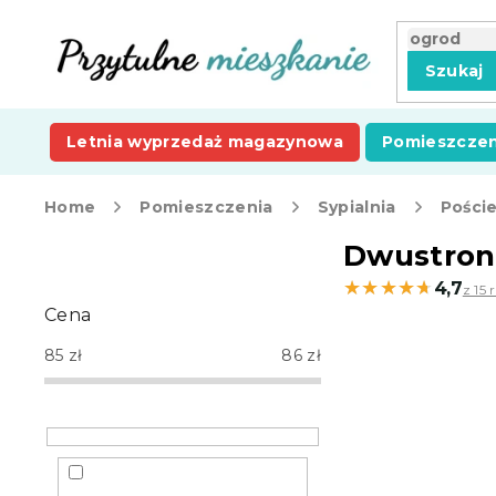
Przejść
do
treści
Szukaj
Letnia wyprzedaż magazynowa
Pomieszczen
Home
Pomieszczenia
Sypialnia
Poście
P
Dwustron
a
★★★★★
★★★★★
4,7
z 15 
s
Cena
e
k
85
zł
86
zł
b
o
c
z
n
y