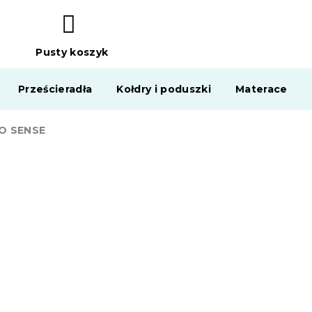
Pusty koszyk
KOSZYK
Prześcieradła
Kołdry i poduszki
Materace
UO SENSE