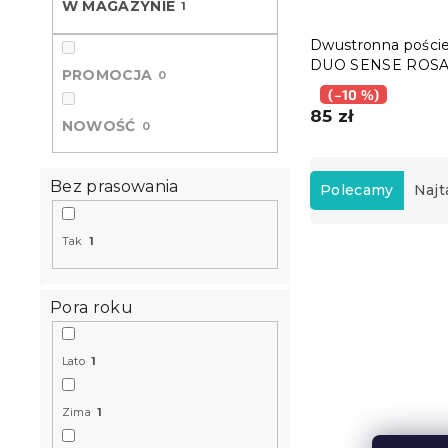
W MAGAZYNIE
1
Dwustronna poście
DUO SENSE ROSA
PROMOCJA
0
wzorzysta + posz
(–10 %)
na poduszkę 40x5
85 zł
GRATIS
NOWOŚĆ
0
S
o
Bez prasowania
Polecamy
Najt
r
t
Tak
1
L
o
i
w
s
a
Pora roku
t
n
a
i
p
e
Lato
1
r
p
o
r
Zima
1
d
o