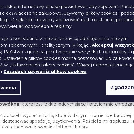
sz sklep internetowy działał prawidłowo i aby zapewnić Państ
sze doświadczenia zakupowe, używamy plików cookies i podo
 pościel DUO
logii. Dzięki nim możemy analizować ruch na stronie, persona
LIA wzorzysta +
i wyświetlać odpowiednie reklamy.
a poduszkę
RATIS
acje o korzystaniu z naszej strony są udostępniane naszym
(10 szt)
rom reklamowym i analitycznym. Klikając „
Akceptuj wszystk
ją Państwo zgodę na przetwarzanie wszystkich opcjonalnych 
s.
Ustawienia plików cookies
można dostosować lub całkowici
ić
w „Ustawieniach plików cookies”. Więcej informacji znajduje
ch
Zasadach używania plików cookies
.
K
o
 to praktyczne rozwiązanie zapewniające komfortowy sen prze
n
ię do aktualnej temperatury i indywidualnych potrzeb.
Zgadzam
awienia
t
r
jduje się
ciepły mikroplusz
, miękki w dotyku i idealny na ch
o
rowłókna
, które jest lekkie, oddychające i przyjemnie chłodzą
l
k
 pościel i wybrać stronę, która w danym momencie bardziej o
i
ie dostosować sposób jej użytkowania. Pościel z mikropluszu i
l
i czas zachowuje swój kształt oraz kolory.
i