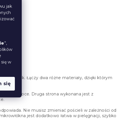
wu jak
bnych
lizować
ie
”,
plików
e
 się w
z cały rok. Łączy dwa różne materiały, dzięki którym
 się
łodniejsze noce. Druga strona wykonana jest z
ce.
dpowiada. Nie musisz zmieniać pościeli w zależności od
 mikrowłókna jest dodatkowo łatwa w pielęgnacji, szybko