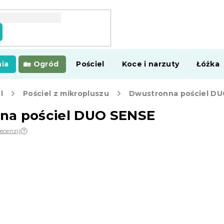
ia
Ogród
Pościel
Koce i narzuty
Łóżka
l
Pościel z mikropluszu
Dwustronna pościel D
na pościel DUO SENSE
recenzji