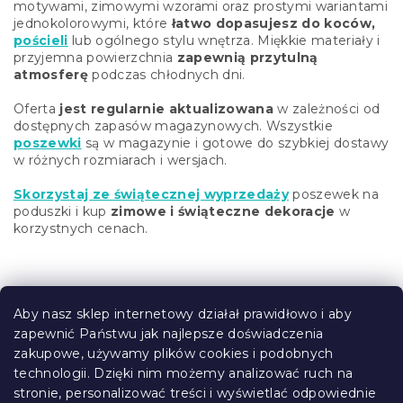
motywami, zimowymi wzorami oraz prostymi wariantami
jednokolorowymi, które
łatwo dopasujesz do koców,
pościeli
lub ogólnego stylu wnętrza. Miękkie materiały i
przyjemna powierzchnia
zapewnią przytulną
atmosferę
podczas chłodnych dni.
Oferta
jest regularnie aktualizowana
w zależności od
dostępnych zapasów magazynowych. Wszystkie
poszewki
są w magazynie i gotowe do szybkiej dostawy
w różnych rozmiarach i wersjach.
Skorzystaj ze świątecznej wyprzedaży
poszewek na
poduszki i kup
zimowe i świąteczne dekoracje
w
korzystnych cenach.
S
t
Aby nasz sklep internetowy działał prawidłowo i aby
o
zapewnić Państwu jak najlepsze doświadczenia
Informacje dla Ciebie
p
zakupowe, używamy plików cookies i podobnych
k
technologii. Dzięki nim możemy analizować ruch na
Śledzenie zamówienia
a
stronie, personalizować treści i wyświetlać odpowiednie
Opcje dostawy