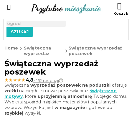
Przejść
KO
do
treści
SZUKAJ
Home
Świąteczna
Świąteczna wyprzedaż
wyprzedaż
poszewek
Świąteczna wyprzedaż
poszewek
★★★★★
★★★★★
4,8
z 152 recenzji
Świąteczna
wyprzedaż poszewek na poduszki
oferuje
zniżki
na ciepłe zimowe poszewki oraz
świąteczne
motywy
, które
uprzyjemnią atmosferę
Twojego domu.
Wybieraj spośród miękkich materiałów i popularnych
wzorów. Wszystko jest
w magazynie
i gotowe do
szybkiej
wysyłki.