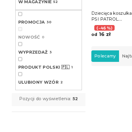
W MAGAZYNIE
52
Dziecięca koszulka 
PSI PATROL
PROMOCJA
30
niebieskie/szare - 
(–46 %)
rozmiary
16 zł
od
NOWOŚĆ
0
S
WYPRZEDAŻ
3
o
Polecamy
Najt
r
PRODUKT POLSKI 🇵🇱
1
t
L
o
i
w
ULUBIONY WZÓR
2
Promocja
s
a
t
n
Pozycji do wyświetlenia:
52
a
i
p
e
r
p
o
r
d
o