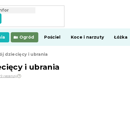
ia
Ogród
Pościel
Koce i narzuty
Łóżka
j dziecięcy i ubrania
cięcy i ubrania
19 recenzji