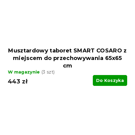
Musztardowy taboret SMART COSARO z
miejscem do przechowywania 65x65
cm
W magazynie
(3 szt)
443 zł
Do Koszyka