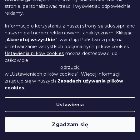
stronie, personalizować treści i wyświetlać odpowiednie
reklamy.
Rozkładana narożna sofa SMART
Informacje o korzystaniu z naszej strony są udostępniane
COSARO ciemnozielona, dwustronna +
naszym partnerom reklamowym i analitycznym. Klikając
2 poduszki GRATIS
„
Akceptuj wszystkie
”, wyrażają Państwo zgodę na
W magazynie
(3 szt)
przetwarzanie wszystkich opcjonalnych plików cookies.
2 057 zł
Do Koszyka
Ustawienia plików cookies
można dostosować lub
całkowicie
odrzucić
w „Ustawieniach plików cookies”. Więcej informacji
znajduje się w naszych
Zasadach używania plików
cookies
.
Ustawienia
Zgadzam się