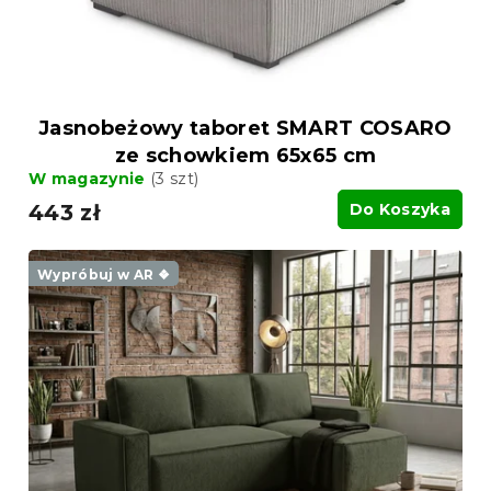
k
k
t
t
ó
ó
w
w
Jasnobeżowy taboret SMART COSARO
ze schowkiem 65x65 cm
W magazynie
(3 szt)
443 zł
Do Koszyka
Wypróbuj w AR ❖