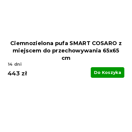
Ciemnozielona pufa SMART COSARO z
miejscem do przechowywania 65x65
cm
14 dni
443 zł
Do Koszyka