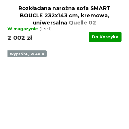
Rozkładana narożna sofa SMART
BOUCLE 232x143 cm, kremowa,
uniwersalna
Quelle 02
W magazynie
(1 szt)
2 002 zł
Do Koszyka
Wypróbuj w AR ❖