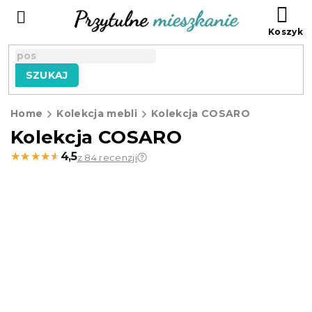
Przejść
KO
do
treści
SZUKAJ
Home
Kolekcja mebli
Kolekcja COSARO
Kolekcja COSARO
★★★★★
★★★★★
4,5
z 84 recenzji