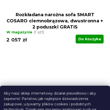
Rozkładana narożna sofa SMART
COSARO ciemnobrązowa, dwustronna +
2 poduszki GRATIS
W magazynie
(1 szt)
2 057 zł
Do Koszyka
Aby nasz sklep internetowy działał prawidłowo i aby
zapewnić Państwu jak najlepsze doświadczenia
zakupowe, używamy plików cookies i podobnych
technologii. Dzięki nim możemy analizować ruch na