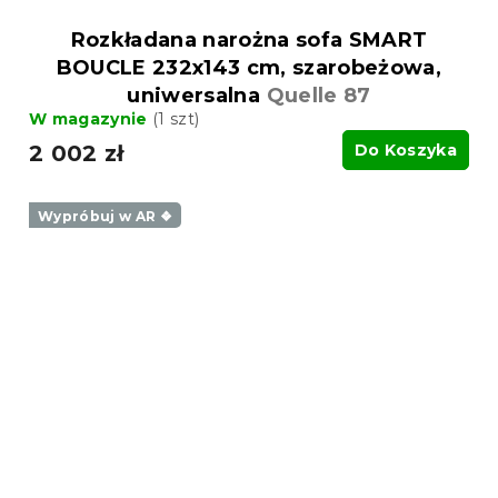
Rozkładana narożna sofa SMART
BOUCLE 232x143 cm, szarobeżowa,
uniwersalna
Quelle 87
W magazynie
(1 szt)
2 002 zł
Do Koszyka
Wypróbuj w AR ❖