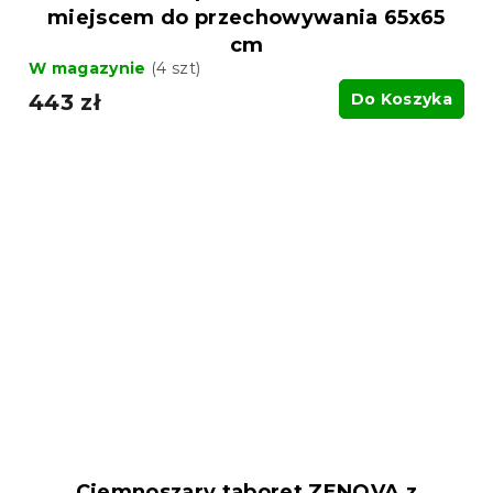
miejscem do przechowywania 65x65
cm
W magazynie
(4 szt)
443 zł
Do Koszyka
Ciemnoszary taboret ZENOVA z