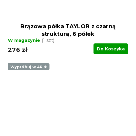
Brązowa półka TAYLOR z czarną
strukturą, 6 półek
W magazynie
(1 szt)
276 zł
Do Koszyka
Wypróbuj w AR ❖