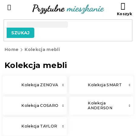
Przejść
KO
do
treści
SZUKAJ
Home
Kolekcja mebli
Kolekcja mebli
Kolekcja ZENOVA
Kolekcja SMART
Kolekcja
Kolekcja COSARO
ANDERSON
Kolekcja TAYLOR