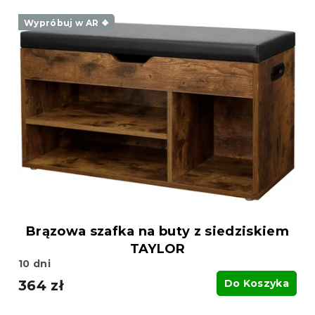
Wypróbuj w AR ❖
Brązowa szafka na buty z siedziskiem
TAYLOR
10 dni
364 zł
Do Koszyka