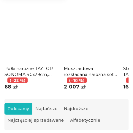
Półki narożne TAYLOR
Musztardowa
Stol
SONOMA 40x29cm,
rozkładana narożna sofa
TAY
zestaw 2 szt.
(–22 %)
ZENOVA 220x140 cm,
(–10 %)
50x
(–
68 zł
dwustronna
2 007 zł
168
S
o
Polecamy
Najtańsze
Najdroższe
r
Najczęściej sprzedawane
Alfabetycznie
t
o