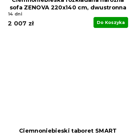
Ciemnoniebieska rozkładana narożna
sofa ZENOVA 220x140 cm, dwustronna
14 dni
2 007 zł
Do Koszyka
Ciemnoniebieski taboret SMART