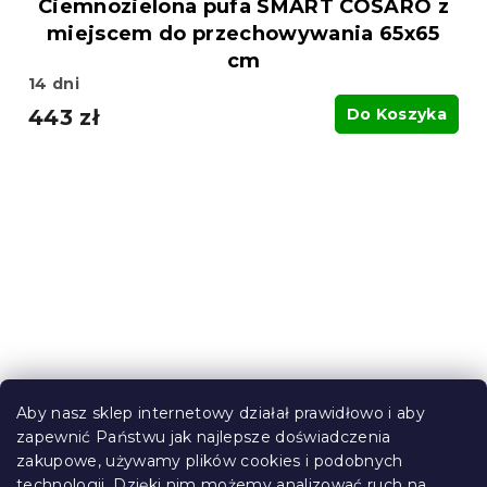
Ciemnozielona pufa SMART COSARO z
miejscem do przechowywania 65x65
cm
14 dni
443 zł
Do Koszyka
Aby nasz sklep internetowy działał prawidłowo i aby
zapewnić Państwu jak najlepsze doświadczenia
zakupowe, używamy plików cookies i podobnych
technologii. Dzięki nim możemy analizować ruch na