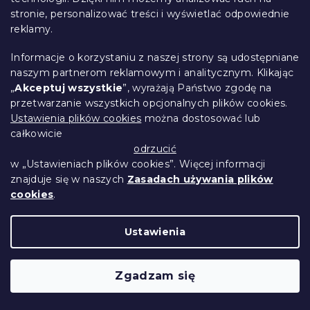
Ciemnozielony taboret ZENOVA z
stronie, personalizować treści i wyświetlać odpowiednie
przestrzenią do przechowywania 65x65
reklamy.
cm
Informacje o korzystaniu z naszej strony są udostępniane
W magazynie
(2 szt)
naszym partnerom reklamowym i analitycznym. Klikając
476 zł
Do Koszyka
„
Akceptuj wszystkie
”, wyrażają Państwo zgodę na
przetwarzanie wszystkich opcjonalnych plików cookies.
Ustawienia plików cookies
można dostosować lub
całkowicie
odrzucić
w „Ustawieniach plików cookies”. Więcej informacji
znajduje się w naszych
Zasadach używania plików
cookies
.
Ustawienia
Zgadzam się