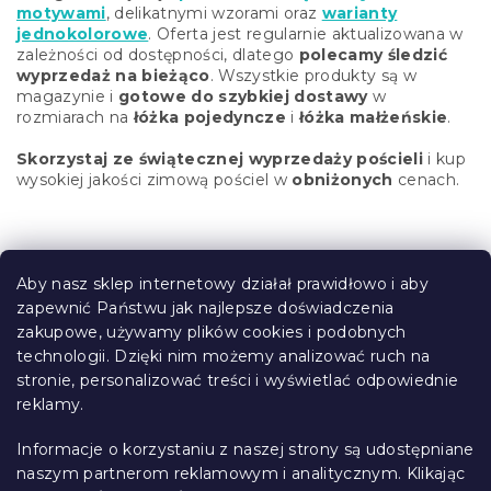
t
motywami
, delikatnymi wzorami oraz
warianty
y
jednokolorowe
. Oferta jest regularnie aktualizowana w
zależności od dostępności, dlatego
polecamy śledzić
wyprzedaż na bieżąco
. Wszystkie produkty są w
magazynie i
gotowe do szybkiej dostawy
w
rozmiarach na
łóżka pojedyncze
i
łóżka małżeńskie
.
Skorzystaj ze świątecznej wyprzedaży pościeli
i kup
wysokiej jakości zimową pościel w
obniżonych
cenach.
S
t
Aby nasz sklep internetowy działał prawidłowo i aby
o
zapewnić Państwu jak najlepsze doświadczenia
Informacje dla Ciebie
p
zakupowe, używamy plików cookies i podobnych
k
technologii. Dzięki nim możemy analizować ruch na
Śledzenie zamówienia
a
stronie, personalizować treści i wyświetlać odpowiednie
Opcje dostawy
reklamy.
Metody płatności
Reklamacje i zwroty towarów
Informacje o korzystaniu z naszej strony są udostępniane
Kontakt
naszym partnerom reklamowym i analitycznym. Klikając