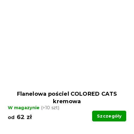
Flanelowa pościel COLORED CATS
kremowa
W magazynie
(>10 szt)
62 zł
Szczegóły
od