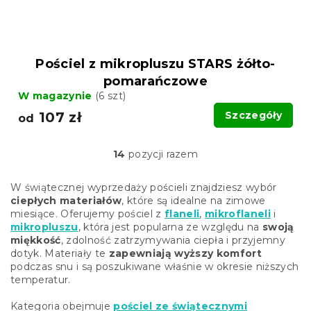
Pościel z mikropluszu STARS żółto-
pomarańczowe
W magazynie
(6 szt)
107 zł
Szczegóły
od
14
pozycji razem
K
o
n
W świątecznej wyprzedaży pościeli znajdziesz wybór
t
ciepłych materiałów
, które są idealne na zimowe
r
miesiące. Oferujemy pościel z
flaneli
,
mikroflaneli
i
o
mikropluszu
, która jest popularna ze względu na
swoją
l
miękkość
, zdolność zatrzymywania ciepła i przyjemny
k
dotyk. Materiały te
zapewniają wyższy komfort
i
podczas snu i są poszukiwane właśnie w okresie niższych
l
temperatur.
i
s
Kategoria obejmuje
pościel ze świątecznymi