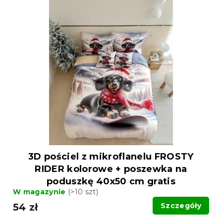
a
i
n
s
i
t
e
a
p
p
r
r
o
o
d
d
u
u
k
k
t
t
ó
ó
w
w
3D pościel z mikroflanelu FROSTY
RIDER kolorowe + poszewka na
poduszkę 40x50 cm gratis
W magazynie
(>10 szt)
54 zł
Szczegóły