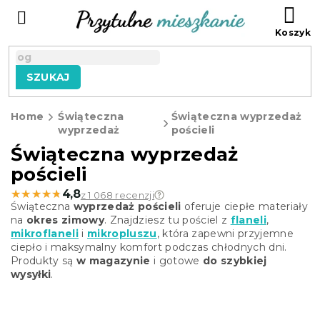
Przejść
KO
do
treści
SZUKAJ
Home
Świąteczna
Świąteczna wyprzedaż
wyprzedaż
pościeli
Świąteczna wyprzedaż
pościeli
★★★★★
★★★★★
4,8
z 1 068 recenzji
Świąteczna
wyprzedaż pościeli
oferuje ciepłe materiały
na
okres zimowy
. Znajdziesz tu pościel z
flaneli
,
mikroflaneli
i
mikropluszu
, która zapewni przyjemne
ciepło i maksymalny komfort podczas chłodnych dni.
Produkty są
w magazynie
i gotowe
do szybkiej
wysyłki
.