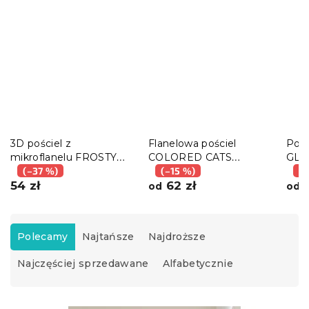
3D pościel z
Flanelowa pościel
Pośc
mikroflanelu FROSTY
COLORED CATS
GLE
RIDER kolorowe +
(–37 %)
kremowa
(–15 %)
(–
poszewka na poduszkę
54 zł
62 zł
9
od
od
40x50 cm gratis
S
o
Polecamy
Najtańsze
Najdroższe
r
Najczęściej sprzedawane
Alfabetycznie
t
o
w
L