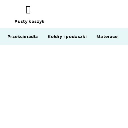
Pusty koszyk
KOSZYK
Prześcieradła
Kołdry i poduszki
Materace