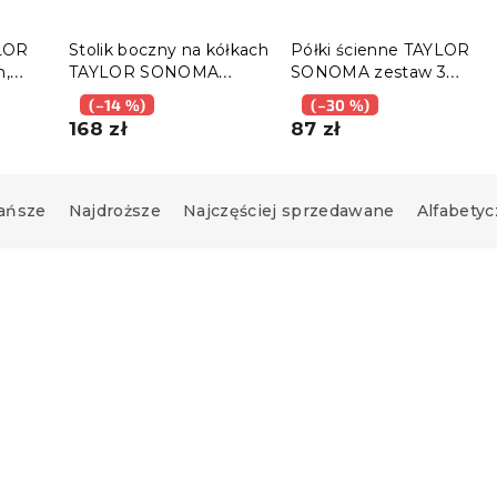
YLOR
Stolik boczny na kółkach
Półki ścienne TAYLOR
,
TAYLOR SONOMA
SONOMA zestaw 3
50x35cm
sztuki
(–14 %)
(–30 %)
168 zł
87 zł
ańsze
Najdroższe
Najczęściej sprzedawane
Alfabetyc
Wypróbuj w AR ❖