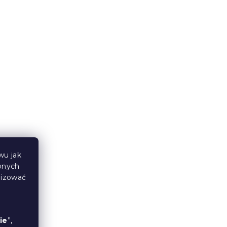
dekorem
10 dni
457 zł
wu jak
bnych
lizować
Brązowy stolik pomocniczy
TAYLOR
ie
”,
W magazynie
(1 szt)