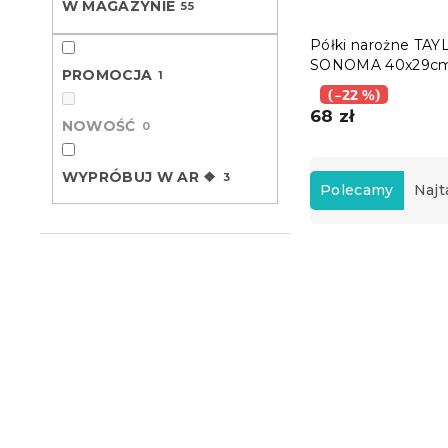
W MAGAZYNIE
55
Półki narożne TA
SONOMA 40x29cm
PROMOCJA
1
zestaw 2 szt.
(–22 %)
68 zł
NOWOŚĆ
0
S
WYPRÓBUJ W AR ❖
3
o
Polecamy
Najt
r
t
L
o
i
w
s
a
t
n
a
i
p
e
r
p
o
r
d
o