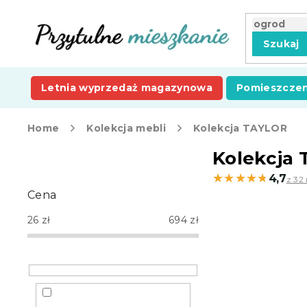
Przejść
do
treści
Szukaj
Letnia wyprzedaż magazynowa
Pomieszczen
Home
Kolekcja mebli
Kolekcja TAYLOR
P
Kolekcja
a
★★★★★
★★★★★
4,7
z 32 
s
Cena
e
k
26
zł
694
zł
b
o
c
z
n
y