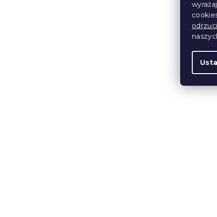
wyraża
276 zł
cookie
odrzuc
naszy
Ust
Designowe s
konferency
zestaw 2 szt
brązowy
W magazynie
169 zł