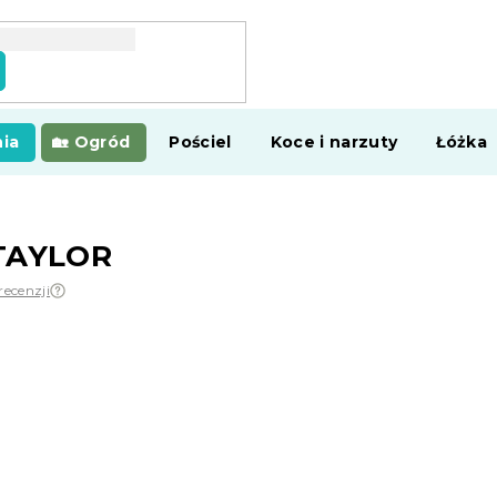
ia
Ogród
Pościel
Koce i narzuty
Łóżka
 TAYLOR
recenzji