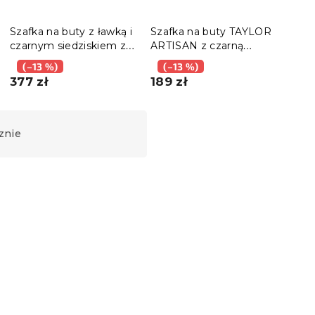
Szafka na buty z ławką i
Szafka na buty TAYLOR
Naro
czarnym siedziskiem z
ARTISAN z czarną
ARTI
eko skóry TAYLOR
konstrukcją 75x71 cm, 3
125
(–13 %)
(–13 %)
(–
ARTISAN 80x30x44 cm
półki
377 zł
189 zł
154 
znie