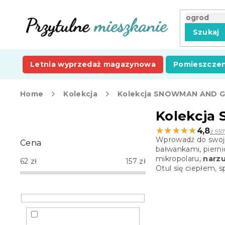
Przejść
do
treści
Szukaj
Letnia wyprzedaż magazynowa
Pomieszczen
Home
Kolekcja
Kolekcja SNOWMAN AND 
P
Kolekcj
a
★★★★★
★★★★★
4,8
z 557
s
Wprowadź do swoj
Cena
e
bałwankami, piern
k
mikropolaru,
narz
62
zł
157
zł
b
Otul się ciepłem,
o
c
z
n
y