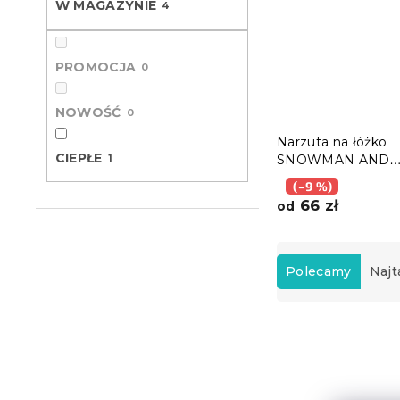
W MAGAZYNIE
4
PROMOCJA
0
NOWOŚĆ
0
Narzuta na łóżko
CIEPŁE
1
SNOWMAN AND
GINGERBREAD, zi
(–9 %)
66 zł
od
S
o
Polecamy
Najt
r
t
L
o
i
w
s
a
t
n