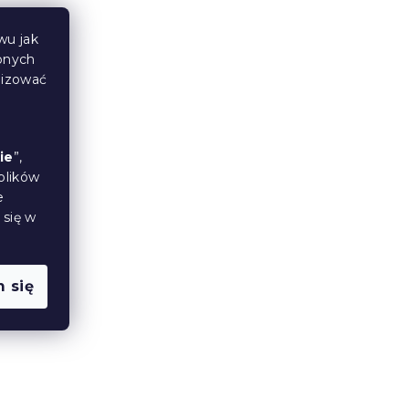
wu jak
bnych
lizować
WMAN
Pościel z mikropluszu
ie
”,
lona
SNOWMAN AND
plików
e
GINGERBREAD zielone
 się w
W magazynie
(7 szt)
102 zł
od
 się