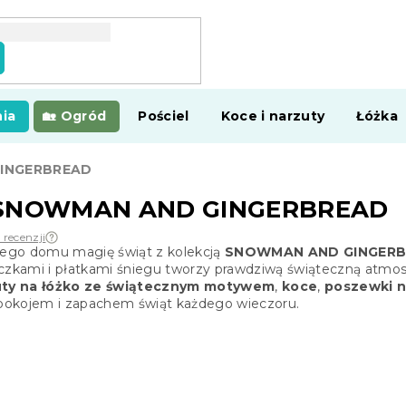
ia
Ogród
Pościel
Koce i narzuty
Łóżka
GINGERBREAD
a SNOWMAN AND GINGERBREAD
 recenzji
ego domu magię świąt z kolekcją
SNOWMAN AND GINGER
iczkami i płatkami śniegu tworzy prawdziwą świąteczną atmos
uty na łóżko ze świątecznym motywem
,
koce
,
poszewki n
 spokojem i zapachem świąt każdego wieczoru.