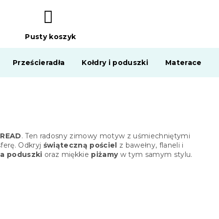
Pusty koszyk
KOSZYK
Prześcieradła
Kołdry i poduszki
Materace
BREAD
. Ten radosny zimowy motyw z uśmiechniętymi
ferę. Odkryj
świąteczną pościel
z bawełny, flaneli i
a poduszki
oraz miękkie
piżamy
w tym samym stylu.