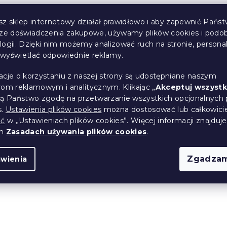
sz sklep internetowy działał prawidłowo i aby zapewnić Państ
sze doświadczenia zakupowe, używamy plików cookies i podo
logii. Dzięki nim możemy analizować ruch na stronie, persona
i wyświetlać odpowiednie reklamy.
acje o korzystaniu z naszej strony są udostępniane naszym
owa piżama
Narzuta na łóżko SNO
rom reklamowym i analitycznym. Klikając „
Akceptuj wszystk
AND
AND GINGERBREAD, zie
ją Państwo zgodę na przetwarzanie wszystkich opcjonalnych 
s.
Ustawienia plików cookies
można dostosować lub całkowici
D zielona -
ić
w „Ustawieniach plików cookies”. Więcej informacji znajduje
ary
ch
Zasadach używania plików cookies
.
(>10 szt)
W magazynie
(>10 szt)
66 zł
od
Zgadzam
awienia