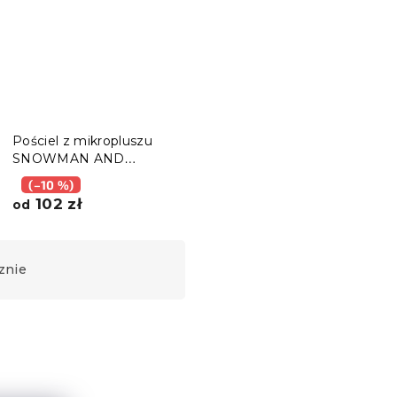
Pościel z mikropluszu
SNOWMAN AND
GINGERBREAD zielone
(–10 %)
102 zł
od
znie
Ciepłe