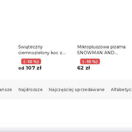
Świąteczny
Mikropluszowa piżama
ciemnozielony koc z
SNOWMAN AND
elona
mikropluszu z
GINGERBREAD zielona
(–10 %)
(–10 %)
barankiem SNOWMAN
- różne rozmiary
107 zł
62 zł
od
AND GINGERBREAD
ańsze
Najdroższe
Najczęściej sprzedawane
Alfabetyc