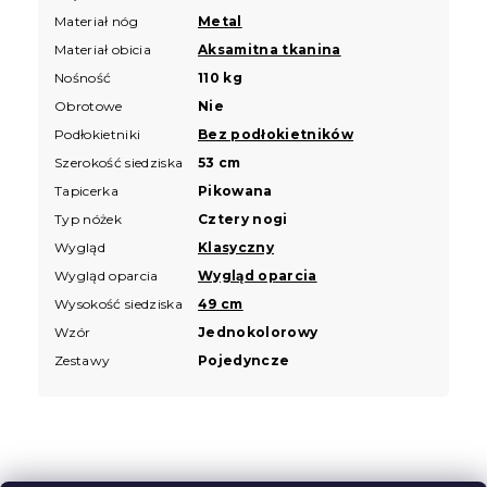
Materiał nóg
Metal
Materiał obicia
Aksamitna tkanina
Nośność
110 kg
Obrotowe
Nie
Podłokietniki
Bez podłokietników
Szerokość siedziska
53 cm
Tapicerka
Pikowana
Typ nóżek
Cztery nogi
Wygląd
Klasyczny
Wygląd oparcia
Wygląd oparcia
Wysokość siedziska
49 cm
Wzór
Jednokolorowy
Zestawy
Pojedyncze
S