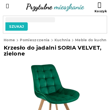
Przejść
KO
do
treści
SZUKAJ
Home
Pomieszczenia
Kuchnia
Meble do kuchni
Krzesło do jadalni SORIA VELVET,
zielone