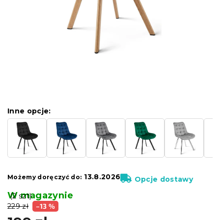
Inne opcje:
13.8.2026
Możemy doręczyć do:
Opcje dostawy
W magazynie
(2 szt)
229 zł
–13 %