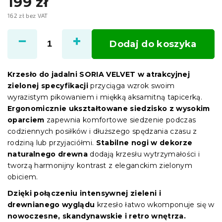
199 zł
162 zł bez VAT
Cena
jednostkowa:
Dodaj do koszyka
Krzesło do jadalni SORIA VELVET w atrakcyjnej
zielonej specyfikacji
przyciąga wzrok swoim
wyrazistym pikowaniem i miękką aksamitną tapicerką.
Ergonomicznie ukształtowane siedzisko z wysokim
oparciem
zapewnia komfortowe siedzenie podczas
codziennych posiłków i dłuższego spędzania czasu z
rodziną lub przyjaciółmi.
Stabilne nogi w dekorze
naturalnego drewna
dodają krzesłu wytrzymałości i
tworzą harmonijny kontrast z eleganckim zielonym
obiciem.
Dzięki połączeniu intensywnej zieleni i
drewnianego wyglądu
krzesło łatwo wkomponuje się w
nowoczesne, skandynawskie i retro wnętrza.