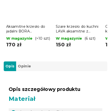
Aksamitne krzesło do
Szare krzesło do kuchni
Cz
jadalni BORA
LAVA aksamitne z
kr
ciemnoróżowe
czarnymi nogami
W magazynie
(>10 szt)
W magazynie
(6 szt)
W 
170 zł
150 zł
17
Opis
Opinie
Opis szczegółowy produktu
Materiał