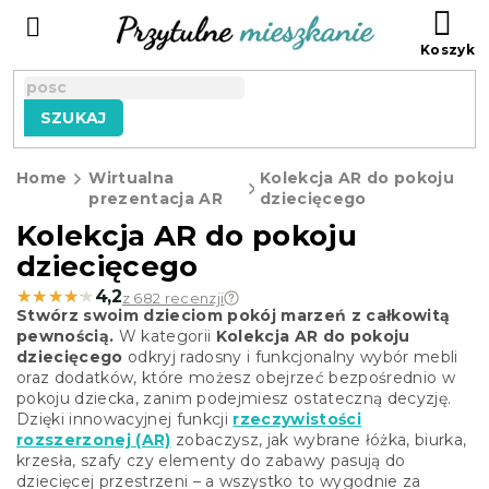
Przejść
KO
do
treści
SZUKAJ
Home
Wirtualna
Kolekcja AR do pokoju
prezentacja AR
dziecięcego
Kolekcja AR do pokoju
dziecięcego
★★★★★
★★★★★
4,2
z 682 recenzji
Stwórz swoim dzieciom pokój marzeń z całkowitą
pewnością.
W kategorii
Kolekcja AR do pokoju
dziecięcego
odkryj radosny i funkcjonalny wybór mebli
oraz dodatków, które możesz obejrzeć bezpośrednio w
pokoju dziecka, zanim podejmiesz ostateczną decyzję.
Dzięki innowacyjnej funkcji
rzeczywistości
rozszerzonej (AR)
zobaczysz, jak wybrane łóżka, biurka,
krzesła, szafy czy elementy do zabawy pasują do
dziecięcej przestrzeni – a wszystko to wygodnie za