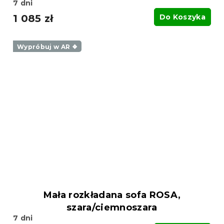
7 dni
1 085 zł
Do Koszyka
Wypróbuj w AR ❖
Mała rozkładana sofa ROSA,
szara/ciemnoszara
7 dni