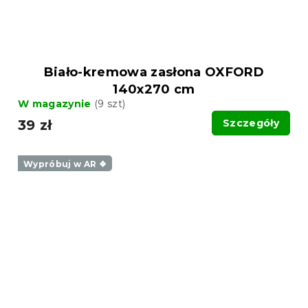
Biało-kremowa zasłona OXFORD
140x270 cm
W magazynie
(9 szt)
39 zł
Szczegóły
Wypróbuj w AR ❖