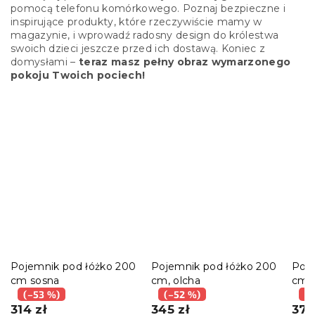
pomocą telefonu komórkowego. Poznaj bezpieczne i
inspirujące produkty, które rzeczywiście mamy w
magazynie, i wprowadź radosny design do królestwa
swoich dzieci jeszcze przed ich dostawą. Koniec z
domysłami –
teraz masz pełny obraz wymarzonego
pokoju Twoich pociech!
Pojemnik pod łóżko 200
Pojemnik pod łóżko 200
Poje
cm sosna
cm, olcha
cm, 
(–53 %)
(–52 %)
(–
314 zł
345 zł
375