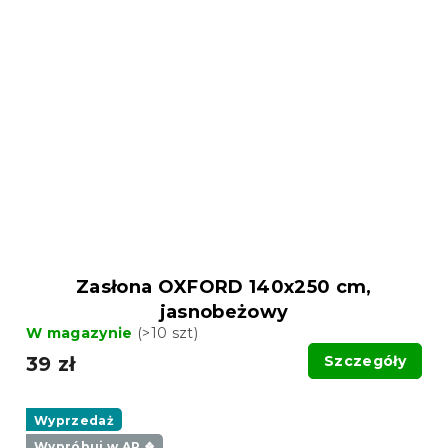
Zasłona OXFORD 140x250 cm,
jasnobeżowy
W magazynie
(>10 szt)
39 zł
Szczegóły
Wyprzedaż
Wypróbuj w AR ❖