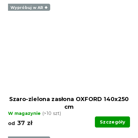
Wypróbuj w AR ❖
Szaro-zielona zasłona OXFORD 140x250
cm
W magazynie
(>10 szt)
37 zł
Szczegóły
od