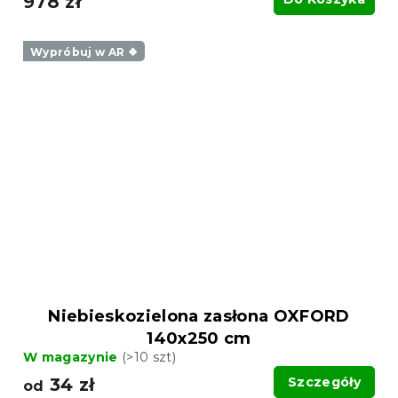
978 zł
Wypróbuj w AR ❖
Niebieskozielona zasłona OXFORD
140x250 cm
W magazynie
(>10 szt)
34 zł
Szczegóły
od