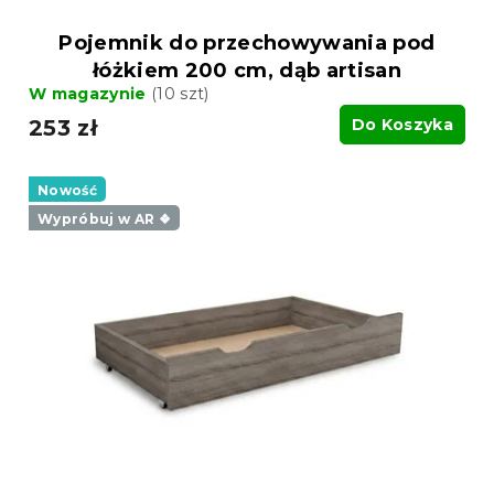
w
Pojemnik do przechowywania pod
łóżkiem 200 cm, dąb artisan
W magazynie
(10 szt)
253 zł
Do Koszyka
Nowość
Wypróbuj w AR ❖