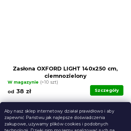
Zasłona OXFORD LIGHT 140x250 cm,
ciemnozielony
W magazynie
(>10 szt)
38 zł
Szczegóły
od
Wypróbuj w AR ❖
Aby nasz sklep internetowy działał prawidłowo i aby
zapewnić Państwu jak najlepsze doświadczenia
zakupowe, używamy plików cookies i podobnych
technologii. Dzięki nim możemy analizować ruch na