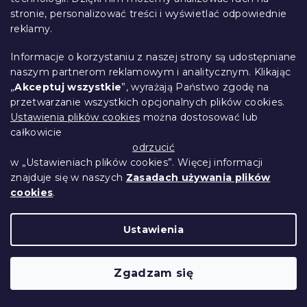
stronie, personalizować treści i wyświetlać odpowiednie
reklamy.
Informacje o korzystaniu z naszej strony są udostępniane
naszym partnerom reklamowym i analitycznym. Klikając
„
Akceptuj wszystkie
”, wyrażają Państwo zgodę na
przetwarzanie wszystkich opcjonalnych plików cookies.
Ustawienia plików cookies
można dostosować lub
całkowicie
odrzucić
Zasłona OXFORD LIGHT 140x250 cm,
w „Ustawieniach plików cookies”. Więcej informacji
jasnoszara
znajduje się w naszych
Zasadach używania plików
W magazynie
(>10 szt)
cookies
.
39 zł
Szczegóły
Ustawienia
31
pozycji razem
K
o
n
Zgadzam się
t
r