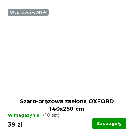
Wypróbuj w AR ❖
Szaro-brązowa zasłona OXFORD
140x250 cm
W magazynie
(>10 szt)
39 zł
Szczegóły