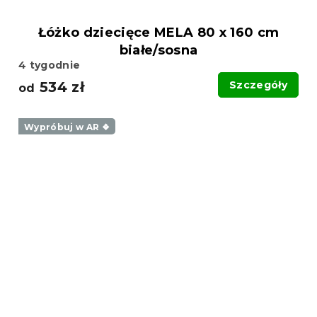
Łóżko dziecięce MELA 80 x 160 cm
białe/sosna
4 tygodnie
534 zł
Szczegóły
od
Wypróbuj w AR ❖