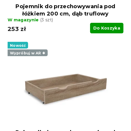
Pojemnik do przechowywania pod
łóżkiem 200 cm, dąb truflowy
W magazynie
(3 szt)
253 zł
Do Koszyka
Nowość
Wypróbuj w AR ❖