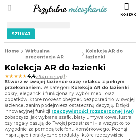
Przejść
KO
do
treści
SZUKAJ
Home
Wirtualna
Kolekcja AR do
prezentacja AR
łazienki
Kolekcja AR do łazienki
★★★★★
★★★★★
4,4
z 94 recenzji
Stwórz w swojej łazience oazę relaksu z pełnym
przekonaniem.
W kategorii
Kolekcja AR do łazienki
odkryj elegancki i funkcjonalny wybór mebli oraz
dodatków, które możesz obejrzeć bezpośrednio w swojej
łazience, zanim podejmiesz ostateczną decyzję. Dzięki
innowacyjnej funkcji
rzeczywistości rozszerzonej (AR)
zobaczysz, jak wybrane szafki, blaty umywalkowe, lustra
czy regały pasują do Twojej przestrzeni – a wszystko to
wygodnie za pomocą telefonu komórkowego. Poznaj
inspirujące i praktyczne produkty, które rzeczywiście