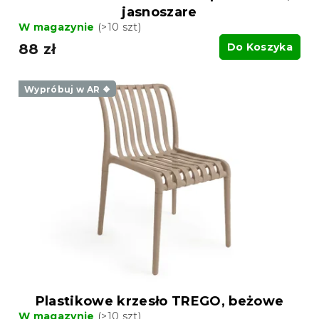
jasnoszare
W magazynie
(>10 szt)
88 zł
Do Koszyka
Wypróbuj w AR ❖
Plastikowe krzesło TREGO, beżowe
W magazynie
(>10 szt)