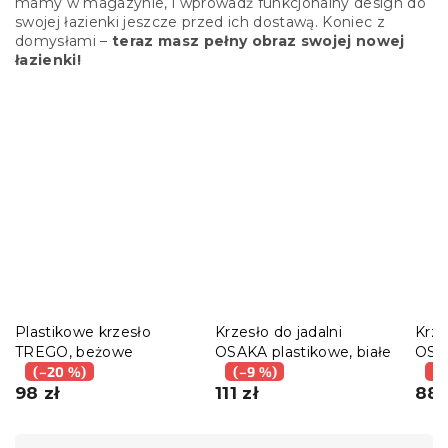
mamy w magazynie, i wprowadź funkcjonalny design do
swojej łazienki jeszcze przed ich dostawą. Koniec z
domysłami –
teraz masz pełny obraz swojej nowej
łazienki!
Plastikowe krzesło
Krzesło do jadalni
Krze
TREGO, beżowe
OSAKA plastikowe, białe
OSAK
(–20 %)
(–9 %)
jasn
(–
98 zł
111 zł
88 
S