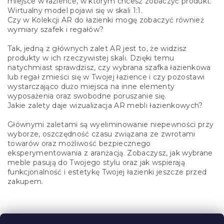
miejsce w łazience, w którym chcesz zobaczyć produkt.
Wirtualny model pojawi się w skali 1:1.
Czy w Kolekcji AR do łazienki mogę zobaczyć również
wymiary szafek i regałów?
Tak, jedną z głównych zalet AR jest to, że widzisz
produkty w ich rzeczywistej skali. Dzięki temu
natychmiast sprawdzisz, czy wybrana szafka łazienkowa
lub regał zmieści się w Twojej łazience i czy pozostawi
wystarczająco dużo miejsca na inne elementy
wyposażenia oraz swobodne poruszanie się.
Jakie zalety daje wizualizacja AR mebli łazienkowych?
Głównymi zaletami są wyeliminowanie niepewności przy
wyborze, oszczędność czasu związana ze zwrotami
towarów oraz możliwość bezpiecznego
eksperymentowania z aranżacją. Zobaczysz, jak wybrane
meble pasują do Twojego stylu oraz jak wspierają
funkcjonalność i estetykę Twojej łazienki jeszcze przed
zakupem.
S