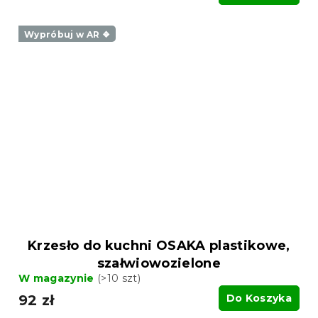
Wypróbuj w AR ❖
Krzesło do kuchni OSAKA plastikowe,
szałwiowozielone
W magazynie
(>10 szt)
92 zł
Do Koszyka