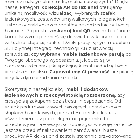
i
również maksymalnie funkcjonalna i przejrzysta? Dzięki
s
naszej kategorii
Kolekcja AR do łazienki
oferujemy
t
unikalną możliwość wizualizacji wybranych szafek
y
łazienkowych, zestawów umywalkowych, eleganckich
luster czy praktycznych regałów bezpośrednio w Twojej
łazience. Po prostu
zeskanuj kod QR
swoim telefonem
komórkowym i przenieś się do świata, w którym to, co
wirtualne, staje się realne. Dzięki precyzyjnym modelom
3D i płynnej integracji technologii AR z łatwością
sprawdzisz, czy
wybrane meble łazienkowe pasują
do
Twojego obecnego wyposażenia, jak duże są w
rzeczywistości oraz jaki spokojny klimat nadadzą Twojej
przestrzeni relaksu.
Zapewniamy Ci pewność
i inspirację
przy każdym urządzaniu łazienki.
Skorzystaj z naszej kolekcji
mebli i dodatków
łazienkowych z rzeczywistością rozszerzoną
, aby
cieszyć się zakupami bez stresu i niespodzianek. Od
szafek podumywalkowych wiszących i praktycznych
słupków łazienkowych, przez designerskie lustra z
oświetleniem, aż po inteligentne pojemniki do
przechowywania – wszystko zobaczysz w swojej łazience
jeszcze przed sfinalizowaniem zamówienia. Nasze
produkty AR do łazienki zostały starannie przygotowane,