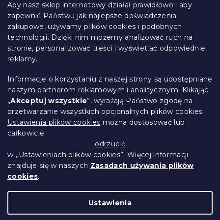
t
Aby nasz sklep internetowy działał prawidłowo i aby
o
zapewnić Państwu jak najlepsze doświadczenia
Informacje dla Ciebie
p
zakupowe, używamy plików cookies i podobnych
k
technologii. Dzięki nim możemy analizować ruch na
Śledzenie zamówienia
a
stronie, personalizować treści i wyświetlać odpowiednie
Opcje dostawy
reklamy.
Metody płatności
Reklamacje i zwroty towarów
Informacje o korzystaniu z naszej strony są udostępniane
Kontakt
naszym partnerom reklamowym i analitycznym. Klikając
Regulamin
„
Akceptuj wszystkie
”, wyrażają Państwo zgodę na
przetwarzanie wszystkich opcjonalnych plików cookies.
Ochrona danych osobowych
Ustawienia plików cookies
można dostosować lub
Kodeks etyczny
całkowicie
Dla partnerów
odrzucić
w „Ustawieniach plików cookies”. Więcej informacji
znajduje się w naszych
Zasadach używania plików
cookies
.
Opracował Shoptet Premium
Ustawienia
Copyright 2026
Przytulne Mieszkanie
.