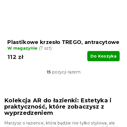
Plastikowe krzesło TREGO, antracytowe
W magazynie
(7 szt)
112 zł
Do Koszyka
15
pozycji razem
K
o
n
t
r
Kolekcja AR do łazienki: Estetyka i
o
praktyczność, które zobaczysz z
l
k
wyprzedzeniem
i
l
Marzysz o łazience, która będzie nie tylko stylowa, ale