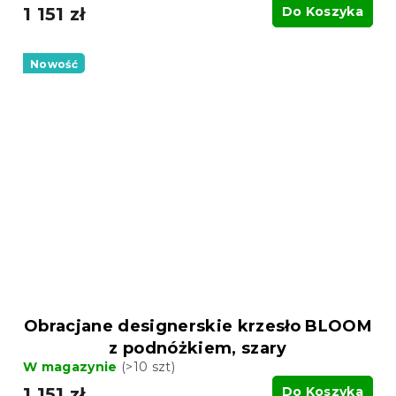
1 151 zł
Do Koszyka
Nowość
Obracjane designerskie krzesło BLOOM
z podnóżkiem, szary
W magazynie
(>10 szt)
1 151 zł
Do Koszyka