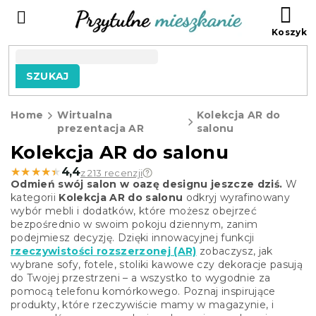
Przejść
KO
do
treści
SZUKAJ
Home
Wirtualna
Kolekcja AR do
prezentacja AR
salonu
Kolekcja AR do salonu
★★★★★
★★★★★
4,4
z 213 recenzji
Odmień swój salon w oazę designu jeszcze dziś.
W
kategorii
Kolekcja AR do salonu
odkryj wyrafinowany
wybór mebli i dodatków, które możesz obejrzeć
bezpośrednio w swoim pokoju dziennym, zanim
podejmiesz decyzję. Dzięki innowacyjnej funkcji
rzeczywistości rozszerzonej (AR)
zobaczysz, jak
wybrane sofy, fotele, stoliki kawowe czy dekoracje pasują
do Twojej przestrzeni – a wszystko to wygodnie za
pomocą telefonu komórkowego. Poznaj inspirujące
produkty, które rzeczywiście mamy w magazynie, i