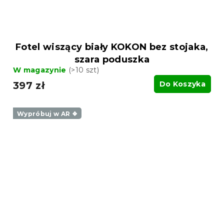
Fotel wiszący biały KOKON bez stojaka,
szara poduszka
W magazynie
(>10 szt)
397 zł
Do Koszyka
Wypróbuj w AR ❖