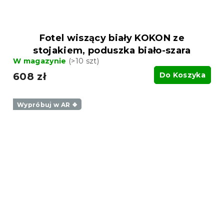
Fotel wiszący biały KOKON ze
stojakiem, poduszka biało-szara
W magazynie
(>10 szt)
608 zł
Do Koszyka
Wypróbuj w AR ❖