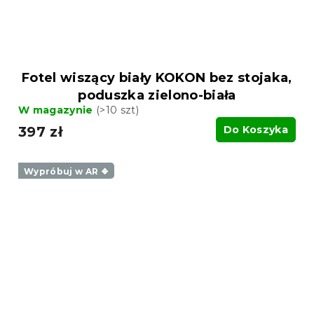
Fotel wiszący biały KOKON bez stojaka,
poduszka zielono-biała
W magazynie
(>10 szt)
397 zł
Do Koszyka
Wypróbuj w AR ❖