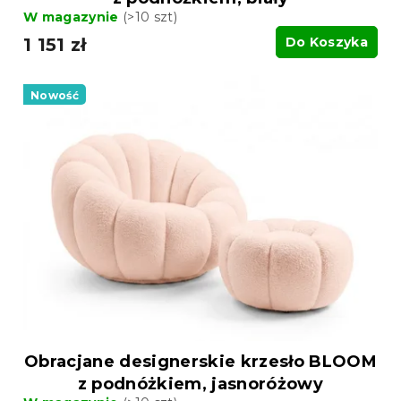
W magazynie
(>10 szt)
1 151 zł
Do Koszyka
Nowość
Obracjane designerskie krzesło BLOOM
z podnóżkiem, jasnoróżowy