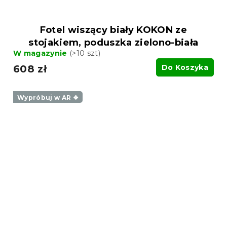
Fotel wiszący biały KOKON ze
stojakiem, poduszka zielono-biała
W magazynie
(>10 szt)
608 zł
Do Koszyka
Wypróbuj w AR ❖