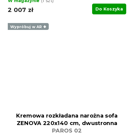
W magazynie
(1 szt)
2 007 zł
Do Koszyka
Wypróbuj w AR ❖
Kremowa rozkładana narożna sofa
ZENOVA 220x140 cm, dwustronna
PAROS 02