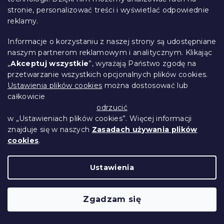
stronie, personalizować treści i wyświetlać odpowiednie
2 007 zł
Do Koszyka
reklamy.
Wypróbuj w AR ❖
Informacje o korzystaniu z naszej strony są udostępniane
naszym partnerom reklamowym i analitycznym. Klikając
„
Akceptuj wszystkie
”, wyrażają Państwo zgodę na
przetwarzanie wszystkich opcjonalnych plików cookies.
Ustawienia plików cookies
można dostosować lub
całkowicie
odrzucić
w „Ustawieniach plików cookies”. Więcej informacji
znajduje się w naszych
Zasadach używania plików
cookies
.
Ustawienia
Niebieska rozkładana sofa narożna
Zgadzam się
ZENOVA 220x140 cm, dwustronna
14 dni