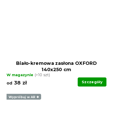
Biało-kremowa zasłona OXFORD
140x250 cm
W magazynie
(>10 szt)
38 zł
Szczegóły
od
Wypróbuj w AR ❖