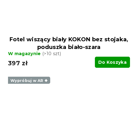
Fotel wiszący biały KOKON bez stojaka,
poduszka biało-szara
W magazynie
(>10 szt)
397 zł
Do Koszyka
Wypróbuj w AR ❖