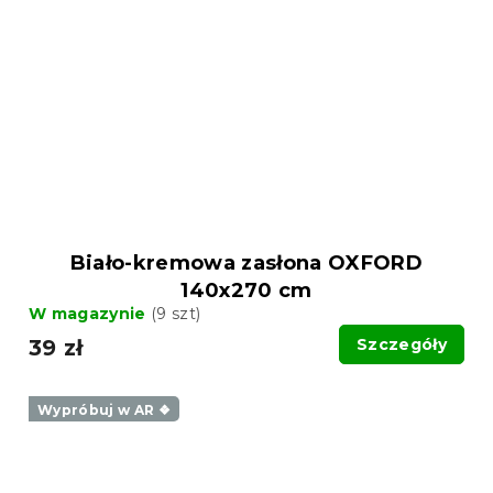
Biało-kremowa zasłona OXFORD
140x270 cm
W magazynie
(9 szt)
39 zł
Szczegóły
Wypróbuj w AR ❖