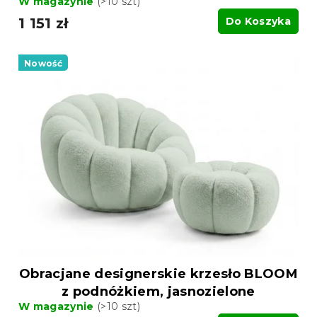
W magazynie
(>10 szt)
1 151 zł
Do Koszyka
Nowość
Obracjane designerskie krzesło BLOOM
z podnóżkiem, jasnozielone
W magazynie
(>10 szt)