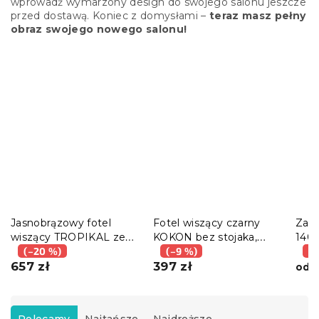
wprowadź wymarzony design do swojego salonu jeszcze
przed dostawą. Koniec z domysłami –
teraz masz pełny
obraz swojego nowego salonu!
Jasnobrązowy fotel
Fotel wiszący czarny
Zas
wiszący TROPIKAL ze
KOKON bez stojaka,
140x
stojakiem
(–20 %)
Ze stojakiem
szara poduszka
(–9 %)
ciem
(–
657 zł
397 zł
3
od
S
o