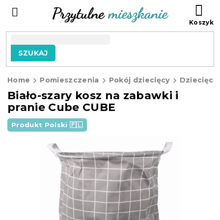
Przejść
KO
do
treści
SZUKAJ
Home
Pomieszczenia
Pokój dziecięcy
Biało-szary kosz na zabawki i
pranie Cube CUBE
Produkt Polski 🇵🇱