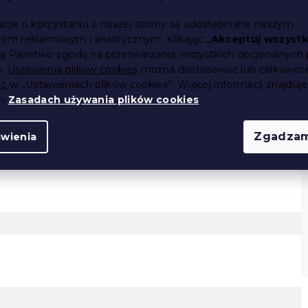
69 zł
acje o korzystaniu z naszej strony są udostępniane naszym
rom reklamowym i analitycznym. Klikając „
Akceptuj wszystk
ją Państwo zgodę na przetwarzanie wszystkich opcjonalnych 
s.
Ustawienia plików cookies
można dostosować lub całkowici
ić
w „Ustawieniach plików cookies”. Więcej informacji znajduje
ch
Zasadach używania plików cookies
.
P
Zgadzam
awienia