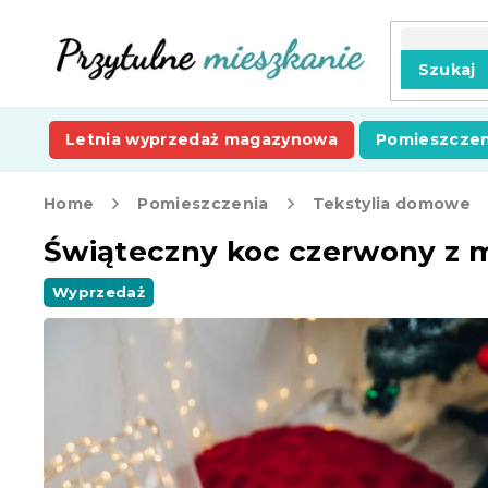
Przejść
do
treści
Szukaj
Letnia wyprzedaż magazynowa
Pomieszczen
Home
Pomieszczenia
Tekstylia domowe
Świąteczny koc czerwony z 
Wyprzedaż