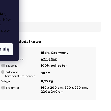
ie
”,
plików
e
 się w
arametry dodatkowe
 się
Kolor
Biały
,
Czerwony
?
Gramatura
420 g/m2
?
Materiał
100% poliester
?
Zalecana
?
30 °C
temperatura prania
Waga
0,95 kg
Rozmiar
160 x 200 cm
,
200 x 220 cm
,
?
220 x 240 cm