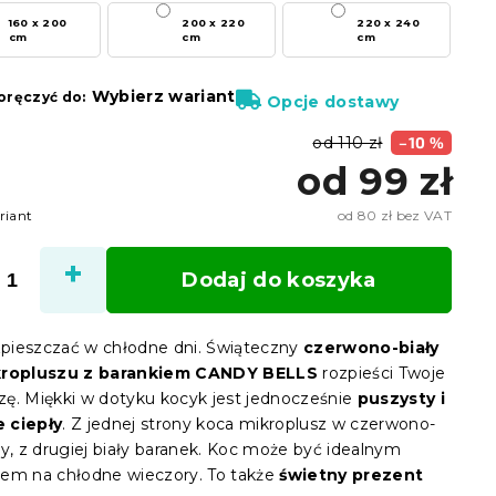
160 x 200
200 x 220
220 x 240
cm
cm
cm
Wybierz wariant
ręczyć do:
Opcje dostawy
od 110 zł
–10 %
od
99 zł
riant
od
80 zł
bez VAT
Cena
jedno
Dodaj do koszyka
ozpieszczać w chłodne dni. Świąteczny
czerwono-biały
kropluszu z barankiem CANDY BELLS
rozpieści Twoje
szę. Miękki w dotyku kocyk jest jednocześnie
puszysty i
 ciepły
. Z jednej strony koca mikroplusz w czerwono-
ry, z drugiej biały baranek. Koc może być idealnym
em na chłodne wieczory. To także
świetny prezent