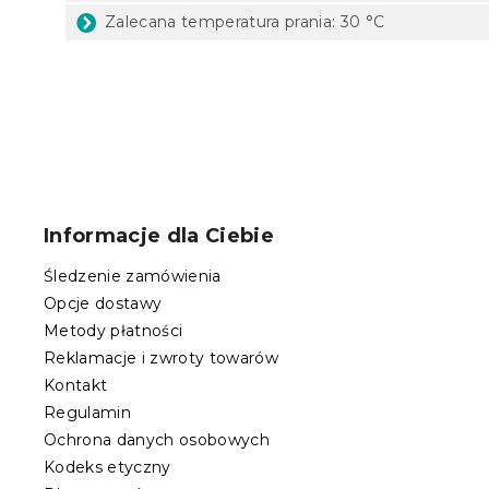
Zalecana temperatura prania: 30 °C
S
t
o
Informacje dla Ciebie
p
k
Śledzenie zamówienia
a
Opcje dostawy
Metody płatności
Reklamacje i zwroty towarów
Kontakt
Regulamin
Ochrona danych osobowych
Kodeks etyczny