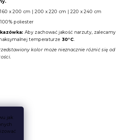
ny.
160 x 200 cm | 200 x 220 cm
| 220 x 240 cm
100% poliester
skazówka:
Aby zachować jakość narzuty, zalecamy
 maksymalnej temperaturze
30°C
.
zedstawiony kolor może nieznacznie różnić się od
ości.
wu jak
bnych
lizować