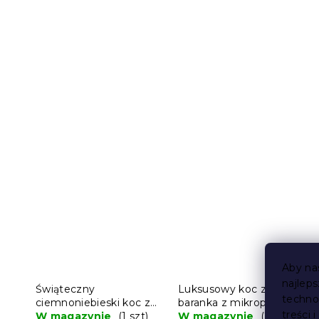
Aby na
najlep
Świąteczny
Luksusowy koc z
techno
ciemnoniebieski koc z
baranka z mikropluszu
treści 
mikropluszu z
W magazynie
(1 szt)
NESTIVE różowy
W magazynie
(7 szt)