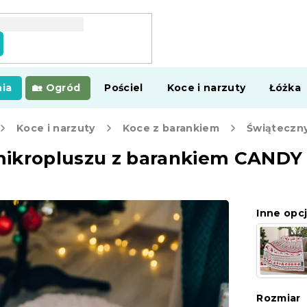
ia
Ogród
Pościel
Koce i narzuty
Łóżka
Koce i narzuty
Koce z barankiem
mikropluszu z barankiem CANDY
Inne opcj
Rozmiar