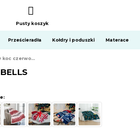
Pusty koszyk
KOSZYK
Prześcieradła
Kołdry i poduszki
Materace
Świąteczny koc czerwony z mikropluszu z barankiem CANDY BELLS
 BELLS
e: