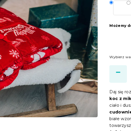
Możemy do
Wybierz wa
Daj się r
koc z mi
ciało i du
cudownie
białe wzo
towarzysz