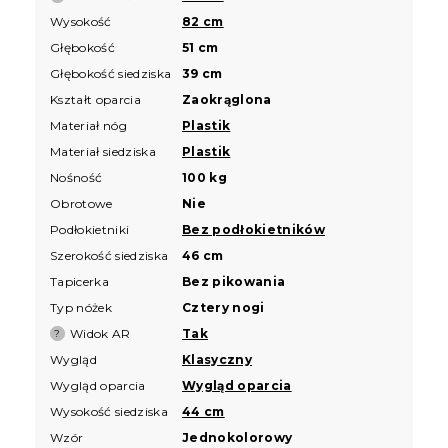
Wysokość
82 cm
Głębokość
51 cm
Głębokość siedziska
39 cm
Kształt oparcia
Zaokrąglona
Materiał nóg
Plastik
Materiał siedziska
Plastik
Nośność
100 kg
Obrotowe
Nie
Podłokietniki
Bez podłokietników
Szerokość siedziska
46 cm
Tapicerka
Bez pikowania
Typ nóżek
Cztery nogi
Widok AR
Tak
?
Wygląd
Klasyczny
Wygląd oparcia
Wygląd oparcia
Wysokość siedziska
44 cm
Wzór
Jednokolorowy