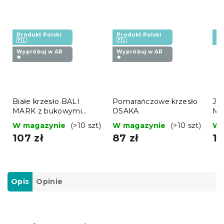
Produkt Polski
Produkt Polski
Pr
🇵🇱
🇵🇱
🇵
Wypróbuj w AR
Wypróbuj w AR
❖
❖
Białe krzesło BALI
Pomarańczowe krzesło
Ja
MARK z bukowymi
OSAKA
MA
nogami
no
W magazynie
(>10 szt)
W magazynie
(>10 szt)
W 
107 zł
87 zł
11
Opis
Opinie