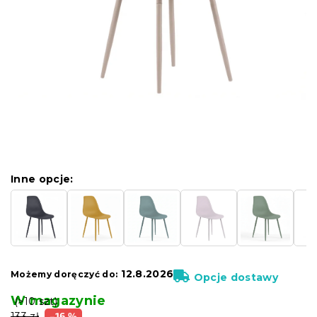
Inne opcje:
12.8.2026
Możemy doręczyć do:
Opcje dostawy
W magazynie
(>10 szt)
133 zł
–16 %