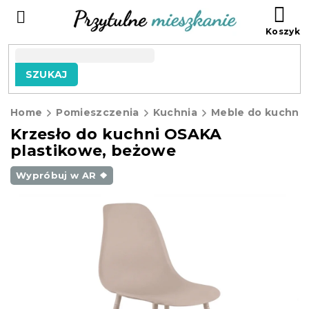
Przejść
KO
do
treści
SZUKAJ
Home
Pomieszczenia
Kuchnia
Meble do kuchni
Krzesło do kuchni OSAKA
plastikowe, beżowe
Wypróbuj w AR ❖