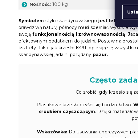
Nośność:
100 kg
Ust
Symbolem
stylu skandynawskiego
jest lekkość, el
prawdziwą naturą północy musi spełniać wysokie w
swoją
funkcjonalnością i zrównoważonością.
Jada
efektownym dodatkiem do jadalni. Postaw na prostot
kształty, takie jak krzesło K491, opierają się wszystki
skandynawskiej jadalni pożądany
pazur.
Często zada
Co zrobić, gdy krzesło się z
Plastikowe krzesła czyści się bardzo łatwo.
W
środkiem czyszczącym
. Dzięki materiałow
po
Wskazówka:
Do usuwania uporczywych plam u