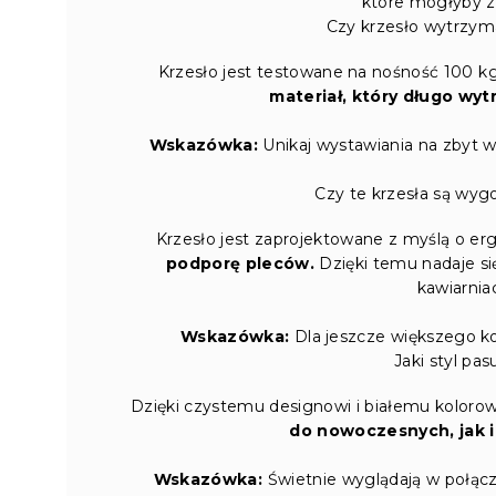
które mogłyby z
Czy krzesło wytrzym
Krzesło jest testowane na nośność 100 k
materiał, który długo wyt
Wskazówka:
Unikaj wystawiania na zbyt 
Czy te krzesła są wyg
Krzesło jest zaprojektowane z myślą o er
podporę pleców.
Dzięki temu nadaje si
kawiarniac
Wskazówka:
Dla jeszcze większego k
Jaki styl pa
Dzięki czystemu designowi i białemu kolorowi
do nowoczesnych, jak i
Wskazówka:
Świetnie wyglądają w połąc