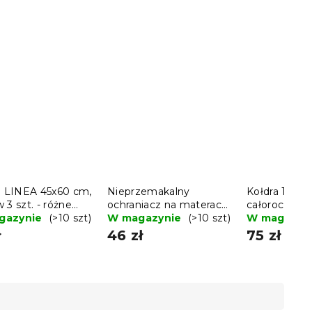
ki LINEA 45x60 cm,
Nieprzemakalny
Kołdra 140 
 3 szt. - różne
ochraniacz na materac
całoroczna 
nty
gazynie
(>10 szt)
PIKOWANY 90 x 200
W magazynie
(>10 szt)
poduszką BA
W magazyn
cm
90 cm
ł
46 zł
75 zł