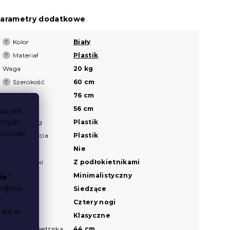
arametry dodatkowe
Kolor
Biały
?
Materiał
Plastik
?
Waga
20 kg
Szerokość
60 cm
?
Wysokość
76 cm
Głębokość
56 cm
wu jak
bnych
Materiał nóg
Plastik
lizować
Materiał obicia
Plastik
Obrotowe
Nie
Podłokietniki
Z podłokietnikami
Styl
Minimalistyczny
ie
”,
plików
Typ
Siedzące
e
Typ nóżek
Cztery nogi
 się w
Wygląd
Klasyczne
Wysokość siedziska
44 cm