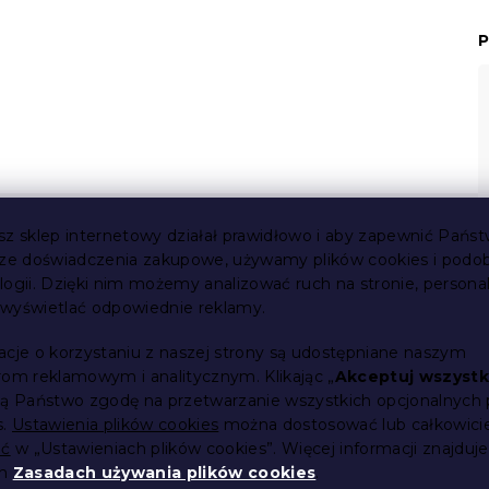
P
sz sklep internetowy działał prawidłowo i aby zapewnić Państ
sze doświadczenia zakupowe, używamy plików cookies i podo
logii. Dzięki nim możemy analizować ruch na stronie, persona
i wyświetlać odpowiednie reklamy.
acje o korzystaniu z naszej strony są udostępniane naszym
rom reklamowym i analitycznym. Klikając „
Akceptuj wszystk
ją Państwo zgodę na przetwarzanie wszystkich opcjonalnych 
s.
Ustawienia plików cookies
można dostosować lub całkowici
ić
w „Ustawieniach plików cookies”. Więcej informacji znajduje
ch
Zasadach używania plików cookies
.