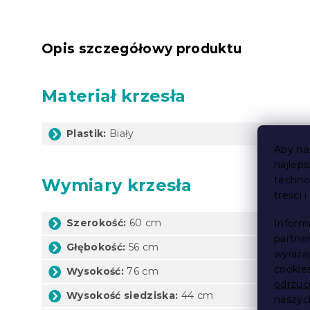
Opis szczegółowy produktu
Materiał krzesła
Plastik:
Biały
Aby na
najlep
techno
Wymiary krzesła
treści 
Szerokość:
60 cm
Inform
partne
Głębokość:
56 cm
wyraża
cookie
Wysokość:
76 cm
odrzuc
Wysokość siedziska:
44 cm
naszy