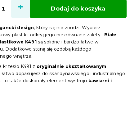
jedno
Dodaj do koszyka
gancki design
, który się nie znudzi. Wybierz
owy plastik i odkryj jego niezrównane zalety.
Białe
plastikowe K491
są solidne i bardzo łatwe w
u. Dodatkowo staną się ozdobą każdego
nego wnętrza.
e krzesło K491 z
oryginalnie ukształtowanym
m
łatwo dopasujesz do skandynawskiego i industrialnego
ia. To także doskonały element wystroju
kawiarni i