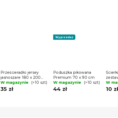
Wyprzedaż
Prześcieradło jersey
Poduszka pikowana
Ścier
jasnoszare 180 x 200
Premium 70 x 90 cm
zestaw
cm
W magazynie
(>10 szt)
W magazynie
(>10 szt)
waria
W ma
35 zł
44 zł
10 z