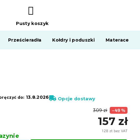
Pusty koszyk
KOSZYK
Prześcieradła
Kołdry i poduszki
Materace
13.8.2026
ręczyć do:
Opcje dostawy
309 zł
–49 %
157 zł
128 zł bez VAT
zynie
Cena