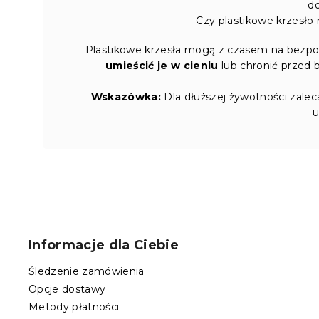
d
Czy plastikowe krzesło
Plastikowe krzesła mogą z czasem na bezpoś
umieścić je w cieniu
lub chronić przed 
Wskazówka:
Dla dłuższej żywotności zale
u
S
t
o
Informacje dla Ciebie
p
k
Śledzenie zamówienia
a
Opcje dostawy
Metody płatności