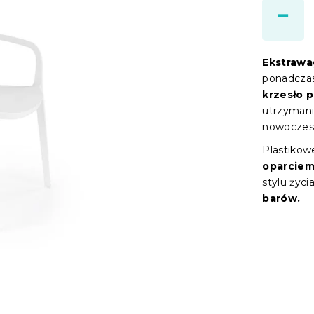
Ekstrawa
ponadczas
krzesło 
utrzymani
nowoczes
Plastikow
oparcie
stylu życ
barów.