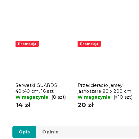
Promocja
Promocja
Serwetki GUARDS
Prześcieradło jersey
40x40 cm, 16 szt
jasnoszare 90 x 200 cm
W magazynie
(8 szt)
W magazynie
(>10 szt)
14 zł
20 zł
Opis
Opinie