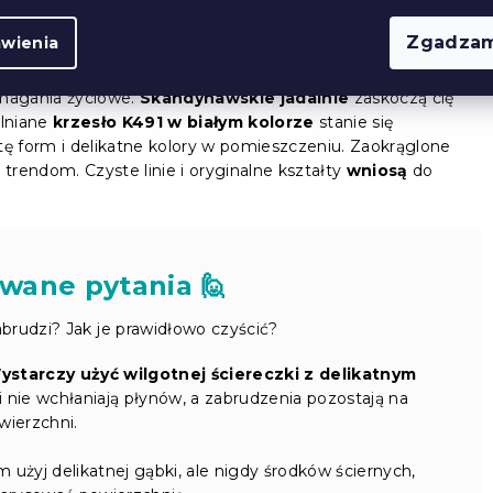
Zgadzam
awienia
egancja
i swobodna harmonijna atmosfera. Styl inspirowany
ymagania życiowe.
Skandynawskie jadalnie
zaskoczą cię
lniane
krzesło K491 w białym kolorze
stanie się
ę form i delikatne kolory w pomieszczeniu. Zaokrąglone
m trendom. Czyste linie i oryginalne kształty
wniosą
do
wane pytania 🙋
abrudzi? Jak je prawidłowo czyścić?
ystarczy użyć wilgotnej ściereczki z delikatnym
i nie wchłaniają płynów, a zabrudzenia pozostają na
wierzchni.
żyj delikatnej gąbki, ale nigdy środków ściernych,