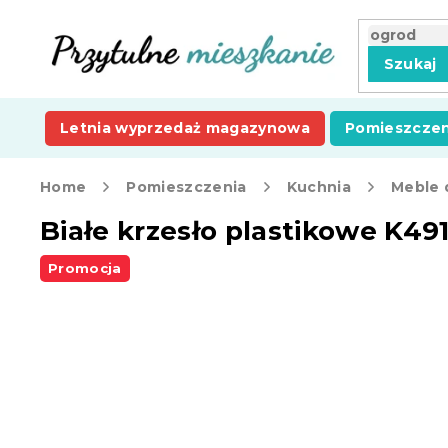
Przejść
do
treści
Szukaj
Letnia wyprzedaż magazynowa
Pomieszczen
Home
Pomieszczenia
Kuchnia
Meble 
Białe krzesło plastikowe K49
Promocja