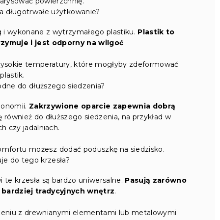
arysować powierzchnię.
a długotrwałe użytkowanie?
g i wykonane z wytrzymałego plastiku.
Plastik to
rzymuje i jest odporny na wilgoć
.
wysokie temperatury, które mogłyby zdeformować
plastik.
odne do dłuższego siedzenia?
gonomii.
Zakrzywione oparcie zapewnia dobrą
ę również do dłuższego siedzenia, na przykład w
h czy jadalniach.
omfortu możesz dodać poduszkę na siedzisko.
suje do tego krzesła?
 te krzesła są bardzo uniwersalne.
Pasują zarówno
 bardziej tradycyjnych wnętrz
.
zeniu z drewnianymi elementami lub metalowymi