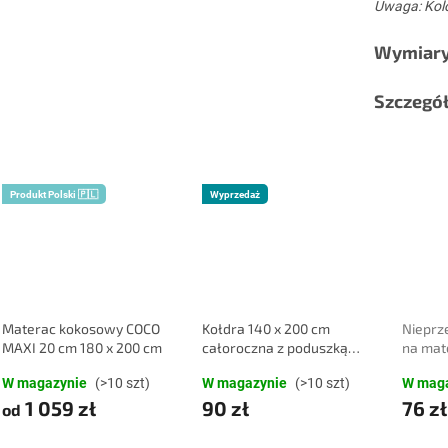
Uwaga: Kolo
Wymiary 
Szczegó
Produkt Polski 🇵🇱
Wyprzedaż
Materac kokosowy COCO
Kołdra 140 x 200 cm
Nieprz
MAXI 20 cm 180 x 200 cm
całoroczna z poduszką
na mat
COMFORT 70 x 90 cm
x 200 
W magazynie
(>10 szt)
W magazynie
(>10 szt)
W mag
1 059 zł
90 zł
76 zł
od