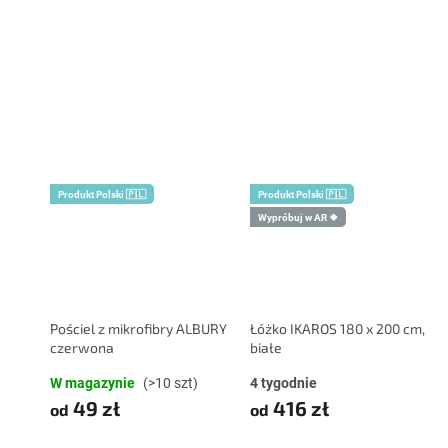
Produkt Polski 🇵🇱
Produkt Polski 🇵🇱
Wypróbuj w AR ❖
Pościel z mikrofibry ALBURY
Łóżko IKAROS 180 x 200 cm,
czerwona
białe
W magazynie
(>10 szt)
4 tygodnie
49 zł
416 zł
od
od