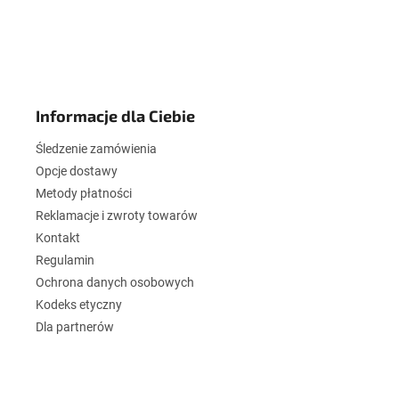
S
t
o
Informacje dla Ciebie
p
k
Śledzenie zamówienia
a
Opcje dostawy
Metody płatności
Reklamacje i zwroty towarów
Kontakt
Regulamin
Ochrona danych osobowych
Kodeks etyczny
Dla partnerów