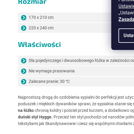
Rozmiar
Ustawi
„Ustawi
170 x 210 cm
Zasada
220 x 240 cm
Usta
Właściwości
Dla pojedynczego i dwuosobowego łóżka w zależności od
Nie wymaga prasowania
Zalecane pranie: 30 °C
Najprostszą drogą do ozdobienia sypialni do perfekcji jest użyc
poduszek i miękkich dywaników sprawi, że sypialnia stanie si
na łóżko
chronią kołdry i pościel przed kurzem, a dodatkowo o
duński styl Hygge.
Przecież ten styl pochodzi od narodów półn
tekstyliami jak Skandynawowie i ciesz się wspólnymi chwilami z 