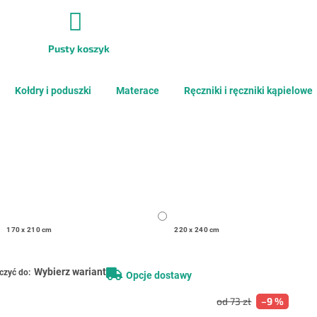
Pusty koszyk
KOSZYK
Kołdry i poduszki
Materace
Ręczniki i ręczniki kąpielowe
170 x 210 cm
220 x 240 cm
Wybierz wariant
czyć do:
Opcje dostawy
od 73 zł
–9 %