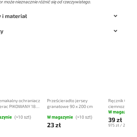
r może nieznacznie różnić się od rzeczywistego.
i materiał
ły
emakalny ochraniacz
Prześcieradło jersey
Ręcznik Comfor
erac PIKOWANY 180
granatowe 90 x 200 cm
ciemnozielony
cm
bawełna
W magazynie
azynie
(>10 szt)
W magazynie
(>10 szt)
39 zł
23 zł
Cena
975 zł / 25 szt.
jednostkowa: