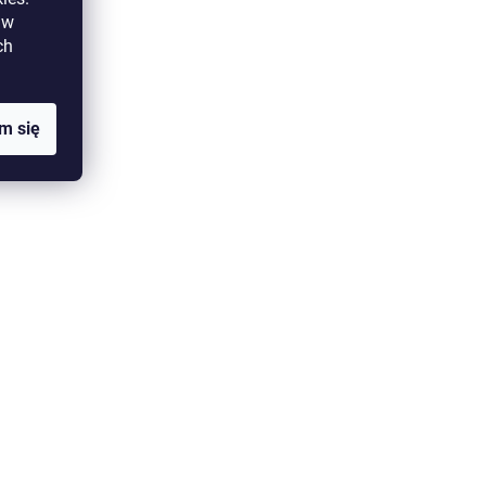
w
ch
m się