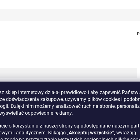
P
z sklep internetowy działał prawidłowo i aby zapewnić Państwu
sze doświadczenia zakupowe, używamy plików cookies i podob
ogii. Dzięki nim możemy analizować ruch na stronie, personal
i wyświetlać odpowiednie reklamy.
acje o korzystaniu z naszej strony są udostępniane naszym par
wym i analitycznym. Klikając „
Akceptuj wszystkie
”, wyrażają
o zgodę na przetwarzanie wszystkich opcjonalnych plików cook