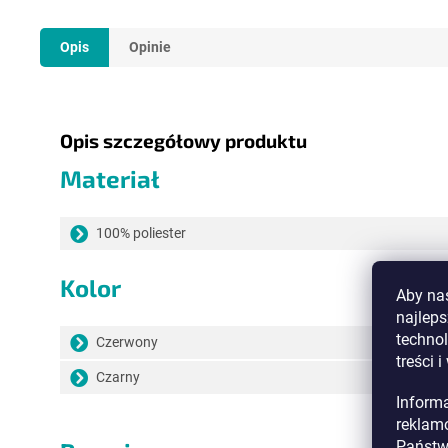
Opis
Opinie
Opis szczegółowy produktu
Materiał
100% poliester
Kolor
Aby nas
najlep
technol
Czerwony
treści 
Czarny
Inform
reklamo
Państw