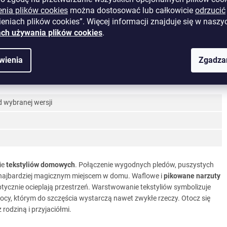
enia plików cookies
można dostosować lub całkowicie
odrzucić
eniach plików cookies”. Więcej informacji znajduje się w naszy
ch używania plików cookies
.
wienia
Zgadza
 wybranej wersji
ie
tekstyliów domowych
. Połączenie wygodnych pledów, puszystych
ę najbardziej magicznym miejscem w domu. Waflowe i
pikowane narzuty
ptycznie ocieplają przestrzeń. Warstwowanie tekstyliów symbolizuje
ocy, którym do szczęścia wystarczą nawet zwykłe rzeczy. Otocz się
rodziną i przyjaciółmi.