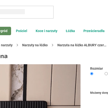
Szukaj
gród
Pościel
Koce i narzuty
Łóżka
Prześcieradła
i narzuty
Narzuty na łóżko
Narzuta na łóżko ALBURY czerwona
ona
Rozmiar
Możemy dorę