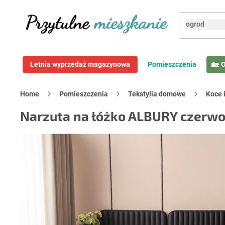
Przejść
do
treści
Letnia wyprzedaż magazynowa
Pomieszczenia
O
Home
Pomieszczenia
Tekstylia domowe
Koce 
Narzuta na łóżko ALBURY czerw