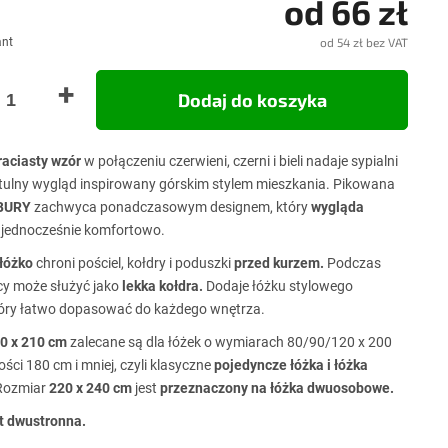
od
66 zł
ant
od
54 zł
bez VAT
Cena
jedno
Dodaj do koszyka
raciasty wzór
w połączeniu czerwieni, czerni i bieli nadaje sypialni
zytulny wygląd inspirowany górskim stylem mieszkania. Pikowana
BURY
zachwyca ponadczasowym designem, który
wygląda
 jednocześnie komfortowo.
łóżko
chroni pościel, kołdry i poduszki
przed kurzem.
Podczas
cy może służyć jako
lekka kołdra.
Dodaje łóżku stylowego
tóry łatwo dopasować do każdego wnętrza.
0 x 210 cm
zalecane są dla łóżek o wymiarach 80/90/120 x 200
ści 180 cm i mniej, czyli klasyczne
pojedyncze łóżka i łóżka
ozmiar
220 x 240 cm
jest
przeznaczony na łóżka dwuosobowe.
t dwustronna.