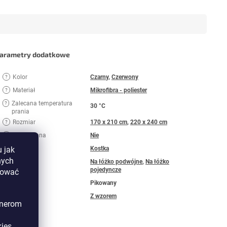
arametry dodatkowe
Kolor
Czarny
,
Czerwony
?
Materiał
Mikrofibra - poliester
?
Zalecana temperatura
?
30 °C
prania
Rozmiar
170 x 210 cm
,
220 x 240 cm
?
Dwustronna
Nie
?
Motyw
Kostka
 jak
nych
Typ
Na łóżko podwójne
,
Na łóżko
pojedyncze
izować
Wygląd
Pikowany
Wzór
Z wzorem
tnerom
ies.