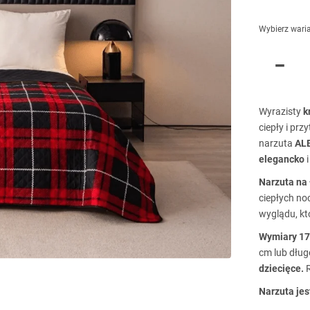
Wybierz wari
Wyrazisty
k
ciepły i pr
narzuta
AL
elegancko
i
Narzuta na 
ciepłych no
wyglądu, k
Wymiary
17
cm lub długo
dziecięce.
R
Narzuta jes