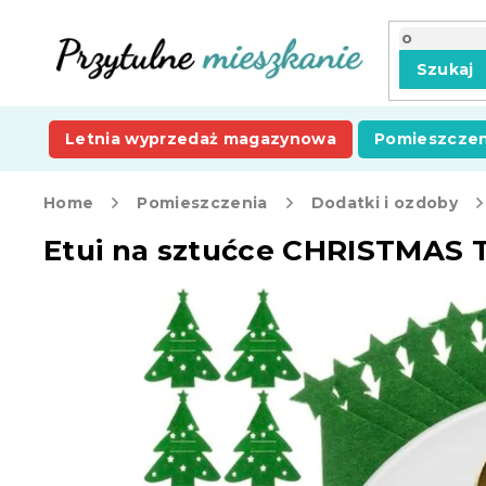
Przejść
do
treści
Szukaj
Letnia wyprzedaż magazynowa
Pomieszczen
Home
Pomieszczenia
Dodatki i ozdoby
Etui na sztućce CHRISTMAS TR