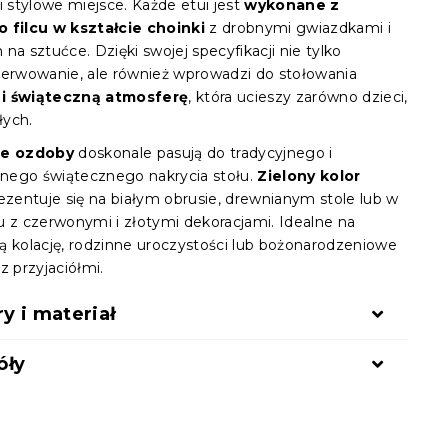
i stylowe miejsce. Każde etui jest
wykonane z
 filcu w kształcie choinki
z drobnymi gwiazdkami i
na sztućce. Dzięki swojej specyfikacji nie tylko
serwowanie, ale również wprowadzi do stołowania
i świąteczną atmosferę
, która ucieszy zarówno dzieci,
łych.
we ozdoby
doskonale pasują do tradycyjnego i
ego świątecznego nakrycia stołu.
Zielony kolor
rezentuje się na białym obrusie, drewnianym stole lub w
u z czerwonymi i złotymi dekoracjami. Idealne na
ą kolację, rodzinne uroczystości lub bożonarodzeniowe
z przyjaciółmi.
 i materiał
óły