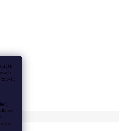
wu jak
bnych
lizować
ie
”,
plików
e
 się w