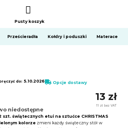
Pusty koszyk
KOSZYK
Prześcieradła
Kołdry i poduszki
Materace
5.10.2026
ręczyć do:
Opcje dostawy
13 zł
11 zł bez VAT
wo niedostępne
Cena
jedno
2 szt. świątecznych etui na sztućce CHRISTMAS
ielonym kolorze
zmieni każdy świąteczny stół w