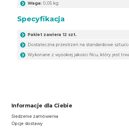
Waga:
0,05 kg
Specyfikacja
Pakiet zawiera 12 szt.
Dostateczna przestrzeń na standardowe sztućc
Wykonane z wysokiej jakości filcu, który jest trw
S
t
o
Informacje dla Ciebie
p
k
Śledzenie zamówienia
a
Opcje dostawy