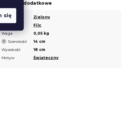
arametry dodatkowe
 się
Kolor
Zielony
?
Materiał
Filc
?
Waga
0,05 kg
Szerokość
14 cm
?
Wysokość
18 cm
Motyw
Świąteczny