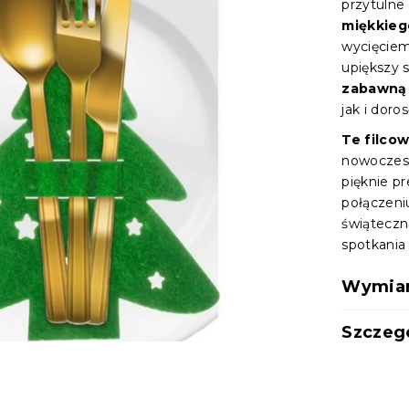
przytulne 
miękkiego
wycięciem 
upiększy 
zabawną 
jak i doros
Te filco
nowoczesn
pięknie p
połączeni
świąteczn
spotkania 
Wymiary
Szczeg