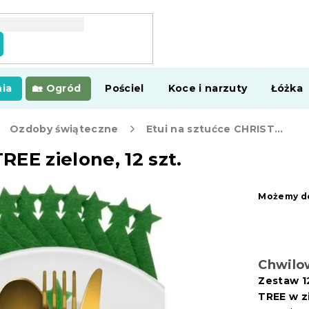
ia
Ogród
Pościel
Koce i narzuty
Łóżka
Ozdoby świąteczne
Etui na sztućce CHRISTMAS TREE zielone, 12 szt.
EE zielone, 12 szt.
Możemy do
Chwilo
Zestaw 1
TREE w z