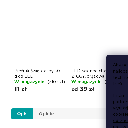
Aby na
Bieżnik świąteczny 50
LED ścienna choinka
najlep
diod LED
ZIGGY, brązowa - różne
techno
W magazynie
(>10 szt)
rozmiary
W magazynie
(>10 szt)
treści 
11 zł
39 zł
od
Inform
partne
wyraża
Opis
Opinie
cookie
odrzuc
naszy