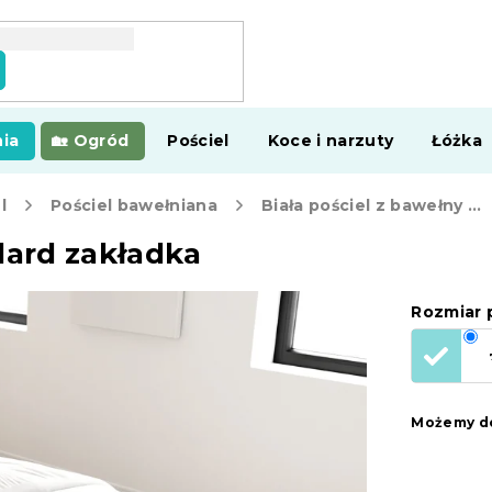
ia
Ogród
Pościel
Koce i narzuty
Łóżka
l
Pościel bawełniana
Biała pościel z bawełny Standard zakładka
dard zakładka
Rozmiar p
Możemy do