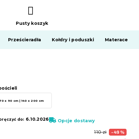
Pusty koszyk
KOSZYK
Prześcieradła
Kołdry i poduszki
Materace
ościeli
70 x 90 cm | 140 x 200 cm
6.10.2026
ręczyć do:
Opcje dostawy
110 zł
–49 %