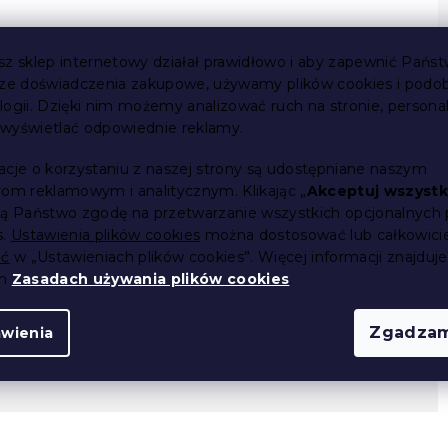
sz sklep internetowy działał prawidłowo i aby zapewnić Państ
sze doświadczenia zakupowe, używamy plików cookies i podo
logii. Dzięki nim możemy analizować ruch na stronie, persona
i wyświetlać odpowiednie reklamy.
acje o korzystaniu z naszej strony są udostępniane naszym
rom reklamowym i analitycznym. Klikając „
Akceptuj wszystk
ją Państwo zgodę na przetwarzanie wszystkich opcjonalnych 
s.
Ustawienia plików cookies
można dostosować lub całkowici
ić
w „Ustawieniach plików cookies”. Więcej informacji znajduje
ch
Zasadach używania plików cookies
.
 14 dni
Zgadzam
awienia
kiety producenta)