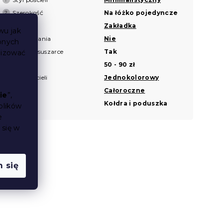
Szerokość
Na łóżko pojedyncze
?
Zapięcie
Zakładka
?
wu jak
Bez prasowania
Nie
bnych
Suszenie w suszarce
Tak
lizować
Cena
50 - 90 zł
Motyw pościeli
Jednokolorowy
Pora roku
Całoroczne
ie
”,
Zestawy
Kołdra i poduszka
plików
e
 się w
 się