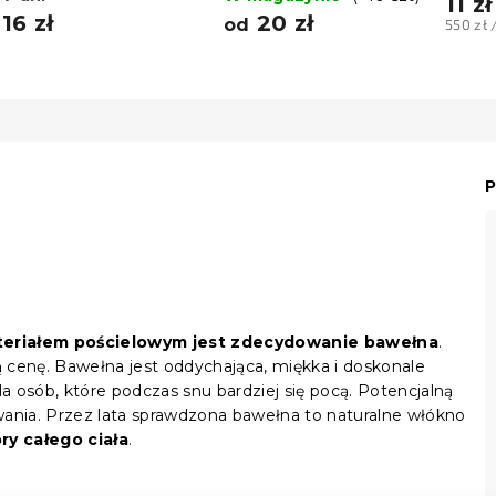
11 zł
16 zł
20 zł
od
Cena
550 zł 
jednos
P
eriałem pościelowym jest zdecydowanie bawełna
.
ną cenę. Bawełna jest oddychająca, miękka i doskonale
 osób, które podczas snu bardziej się pocą. Potencjalną
wania. Przez lata sprawdzona bawełna to naturalne włókno
ry całego ciała
.