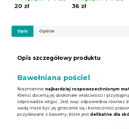
20 zł
36 zł
Opis
Opinie
Opis szczegółowy produktu
Bawełniana pościel
Niezmiennie
najbardziej rozpowszechnionym mat
Klienci docenią jej doskonałe właściwości i przystęp
odprowadza wilgoć. Jest więc odpowiednia również dla
wadą może być jej gniecenie się i konieczność praso
pozyskiwane z bawełny, które jest
delikatne dla skó