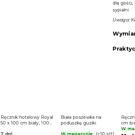
dla gości
sypialni.
Uwaga: Ko
Wymiary
Praktyc
Ręcznik hotelowy Royal
Biała poszewka na
Ręczn
50 x 100 cm biały, 100%
poduszkę guziki
cm bi
bawełna
W ma
7 dni
W magazynie
(>10 szt)