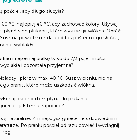
 pościel, aby długo służyła?
60 °C, najlepiej 40 °C, aby zachować kolory. Używaj
aj płynów do płukania, które wysuszają włókna. Obróć
. Susz na powietrzu z dala od bezpośredniego słońca,
ry nie wyblakły.
dniu i napełniaj pralkę tylko do 2/3 pojemności.
e wyblakła i pozostała przyjemna?
elaczy i pierz w max. 40 °C. Susz w cieniu, nie na
ego prania, które może uszkodzić włókna.
ykonaj osobno i bez płynu do płukania.
gniecie i jak temu zapobiec?
e się naturalnie. Zmniejszysz gniecenie odpowiednim
aturze. Po praniu pościel od razu powieś i wyciągnij
rogi.