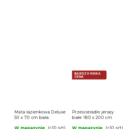
BARDZO NISKA
CENA
Mata łazienkowa Deluxe
Prześcieradło jersey
50 x 70 cm biała
białe 180 x 200 cm
W magazynie
(>10 szt)
W magazynie
(>10 szt)