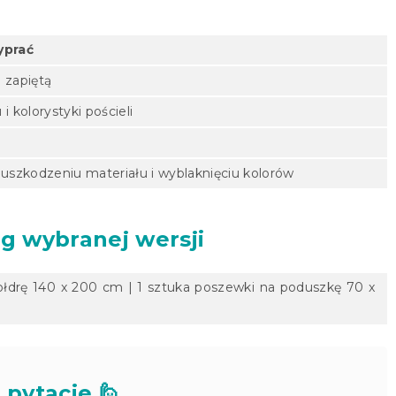
yprać
i zapiętą
 kolorystyki pościeli
 uszkodzeniu materiału i wyblaknięciu kolorów
g wybranej wersji
ołdrę 140 x 200 cm | 1 sztuka poszewki na poduszkę 70 x
 pytacie 🙋