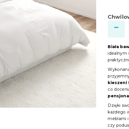
Chwilo
Biała ba
idealnym 
praktyczno
Wykonan
przyjemny
kieszeni
co doceni
pensjonat
Dzięki sw
każdego w
meblami i
czy podus