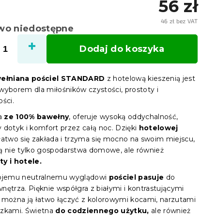
56 zł
46 zł bez VAT
wo niedostępne
Cena
jedno
Dodaj do koszyka
wełniana pościel STANDARD
z hotelową kieszenią jest
wyborem dla miłośników czystości, prostoty i
ści.
a
ze 100% bawełny
, oferuje wysoką oddychalność,
 dotyk i komfort przez całą noc. Dzięki
hotelowej
łatwo się zakłada i trzyma się mocno na swoim miejscu,
ą nie tylko gospodarstwa domowe, ale również
y i hotele.
ojemu neutralnemu wyglądowi
pościel pasuje
do
nętrza. Pięknie współgra z białymi i kontrastującymi
 można ją łatwo łączyć z kolorowymi kocami, narzutami
zkami. Świetna
do codziennego użytku,
ale również