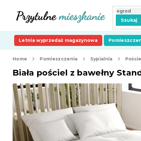
Przejść
do
treści
Szukaj
Letnia wyprzedaż magazynowa
Pomieszczen
Home
Pomieszczenia
Sypialnia
Poście
Biała pościel z bawełny Stan