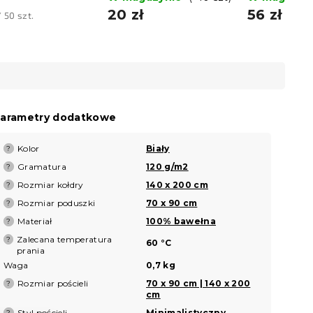
20 zł
56 zł
/ 50 szt.
tkowa:
arametry dodatkowe
Kolor
Biały
?
Gramatura
120 g/m2
?
Rozmiar kołdry
140 x 200 cm
?
Rozmiar poduszki
70 x 90 cm
?
Materiał
100% bawełna
?
Zalecana temperatura
?
60 °C
prania
Waga
0,7 kg
Rozmiar pościeli
70 x 90 cm | 140 x 200
?
cm
Styl pościeli
Minimalistyczny
?