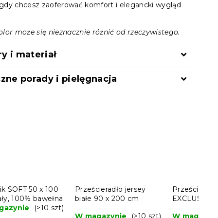
, gdy chcesz zaoferować komfort i elegancki wygląd
lor może się nieznacznie różnić od rzeczywistego.
 i materiał
zne porady i pielęgnacja
ik SOFT 50 x 100
Prześcieradło jersey
Prześcieradł
ały, 100% bawełna
białe 90 x 200 cm
EXCLUSIVE b
gazynie
(>10 szt)
200 cm
W magazynie
(>10 szt)
W magazyn