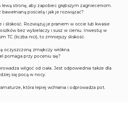
na lewą stronę, aby zapobiec głębszym zagnieceniom.
bawełnianą pościelą i jak je rozwiązać?
 i śliskość. Rozwiązuj je praniem w occie lub kwasie
oszków bez wybielaczy i susz w cieniu. Inwestuj w
m TC (liczba nici), to zmniejszy śliskość.
dą oczyszczoną zmiękczy włókna.
el pomaga przy poceniu się?
rowadza wilgoć od ciała. Jest odpowiednia także dla
dziej się pocą w nocy.
amaturze, która lepiej wchłania i odprowadza pot.