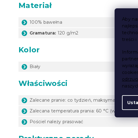
Materiał
Aby na
100% bawełna
najlep
techno
Gramatura:
120 g/m2
treści 
Kolor
Inform
partne
wyraża
Biały
cookie
odrzuc
Właściwości
naszy
Zalecane pranie: co tydzień, maksymalnie raz na
Ust
Zalecana temperatura prania: 60 °C (według ety
Pościel należy prasować