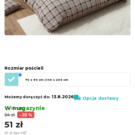
Rozmiar pościeli
70 x 90 cm | 140 x 200 cm
13.8.2026
Możemy doręczyć do:
Opcje dostawy
W magazynie
(>10 szt)
64 zł
–20 %
51 zł
41 zł bez VAT