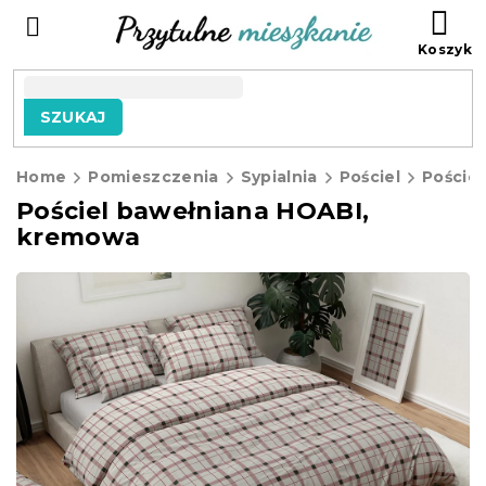
Przejść
KO
do
treści
SZUKAJ
Home
Pomieszczenia
Sypialnia
Pościel
Poście
Pościel bawełniana HOABI,
kremowa