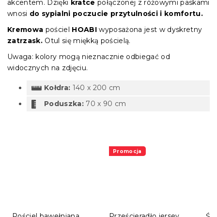
akcentem. Dzięki
kratce
połączonej z różowymi paskami
wnosi
do sypialni poczucie przytulności i komfortu.
Kremowa
pościel
HOABI
wyposażona jest w dyskretny
zatrzask.
Otul się miękką pościelą.
Uwaga: kolory mogą nieznacznie odbiegać od
widocznych na zdjęciu.
Kołdra:
140 x 200 cm
Poduszka:
70 x 90 cm
Promocja
Pościel bawełniana
Prześcieradło jersey
Śc