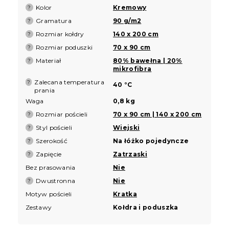
Kolor
Kremowy
?
Gramatura
90 g/m2
?
Rozmiar kołdry
140 x 200 cm
?
Rozmiar poduszki
70 x 90 cm
?
Materiał
80% bawełna | 20%
?
mikrofibra
Zalecana temperatura
?
40 °C
prania
Waga
0,8 kg
Rozmiar pościeli
70 x 90 cm | 140 x 200 cm
?
Styl pościeli
Wiejski
?
Szerokość
Na łóżko pojedyncze
?
Zapięcie
Zatrzaski
?
Bez prasowania
Nie
Dwustronna
Nie
?
Motyw pościeli
Kratka
Zestawy
Kołdra i poduszka