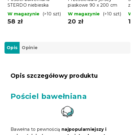
STERDO niebieska
piaskowe 90 x 200 cm
zes
wa
W magazynie
(>10 szt)
W magazynie
(>10 szt)
W 
58 zł
20 zł
10
Opis
Opinie
Opis szczegółowy produktu
Pościel bawełniana
Bawełna to pewnością
najpopularniejszy i