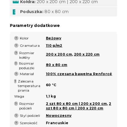
Kołdra:
200 x 200 cm | 200 x 220 cm
Poduszka:
80 x 80 cm
Parametry dodatkowe
Kolor
Beżowy
?
Gramatura
110 g/m2
?
Rozmiar
?
200 x 200 cm
,
200 x 220 cm
kołdry
Rozmiar
?
80 x 80 cm
poduszki
Materiał
100% czesana bawełna Renforcé
?
Zalecana
?
60 °C
temperatura
prania
Waga
1,1 kg
Rozmiar
2 szt 80 x 80 cm | 200 x 200 cm
,
2
?
pościeli
szt 80 x 80 cm | 200 x 220 cm
Styl pościeli
Nowoczesny
?
Szerokość
Francuskie
?