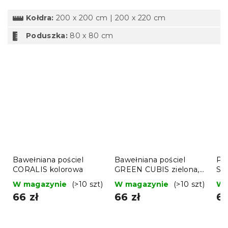
Kołdra:
200 x 200 cm | 200 x 220 cm
Poduszka:
80 x 80 cm
Bawełniana pościel
Bawełniana pościel
Po
CORALIS kolorowa
GREEN CUBIS zielona,
SO
100% bawełna
W magazynie
(>10 szt)
W magazynie
(>10 szt)
W 
66 zł
66 zł
66