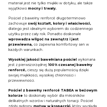
materiał jest nie tylko miękki w dotyku, ale także
wyjątkowo
mocny i trwały.
Pościel z bawełny renforcé długoterminowo
zachowuje
swój kształt, kolory i właściwości,
dlatego jest idealnym wyborem do codziennego
użytku przez cały rok. Ponadto doskonale
wprowadza wilgoć na zewnątrz i jest
przewiewna,
co zapewnia komfortowy sen w
każdych warunkach.
Wysokiej jakości bawełniana pościel
wykonana
jest z pierwszorzędnej
100% czesanej bawełny
renforcé,
cieszy się dużą popularnością dzięki
swojej miękkości, wysokiej chłonności i
przewiewności.
Pościel z bawełny renforcé TABEA w beżowym
kolorze
to doskonały wybór dla miłośników
delikatnych wzorów i naturalnych tonacji. Pościel
zdobi radosny
motyw w kropeczki,
który wygląda