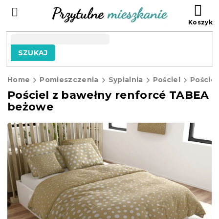
Przejść
KO
do
treści
SZUKAJ
Home
Pomieszczenia
Sypialnia
Pościel
Poście
Pościel z bawełny renforcé TABEA
beżowe