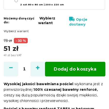
2 szt 80 x 80 cm | 200 x 220 cm
Wybierz
Możemy doręczyć
Opcje
do:
wariant
dostawy
Wybierz wariant
73 zł
–30 %
51 zł
41 zł bez VAT
Cena
jednostkowa:
Dodaj do koszyka
Wysokiej jakości bawełniana pościel
wykonana jest z
pierwszorzędnej
100% czesanej bawełny renforcé,
cieszy się dużą popularnością dzięki swojej miękkości,
wysokiej chłonności i przewiewności.
Pościel z bawełny renforcé TABEA w beżowym