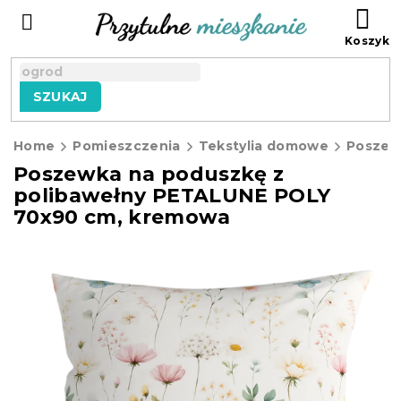
Przejść
KO
do
treści
SZUKAJ
Home
Pomieszczenia
Tekstylia domowe
Poszew
Poszewka na poduszkę z
polibawełny PETALUNE POLY
70x90 cm, kremowa