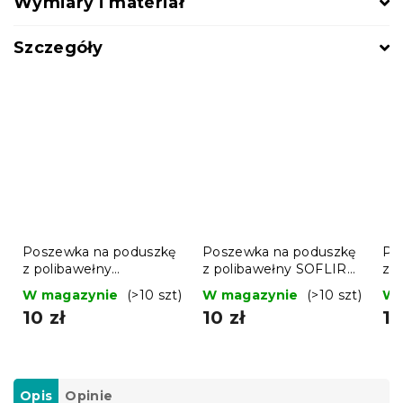
Wymiary i materiał
Szczegóły
Poszewka na poduszkę
Poszewka na poduszkę
Po
z polibawełny
z polibawełny SOFLIRA
z 
DOTHEARTS POLY
POLY 70x90 cm,
LO
W magazynie
(>10 szt)
W magazynie
(>10 szt)
W 
70x90 cm, kremowy
kolorowy
sza
10 zł
10 zł
10
Opis
Opinie