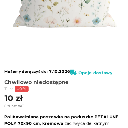
7.10.2026
Możemy doręczyć do:
Opcje dostawy
Chwilowo niedostępne
11 zł
–9 %
10 zł
8 zł bez VAT
Cena
jednostkowa:
Polibawełniana poszewka na poduszkę PETALUNE
POLY 70x90 cm, kremowa
zachwyca delikatnym