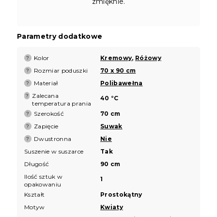
zmięknie.
Parametry dodatkowe
Kolor
Kremowy
,
Różowy
?
Rozmiar poduszki
70 x 90 cm
?
Materiał
Polibawełna
?
Zalecana
?
40 °C
temperatura prania
Szerokość
70 cm
?
Zapięcie
Suwak
?
Dwustronna
Nie
?
Suszenie w suszarce
Tak
Długość
90 cm
Ilość sztuk w
1
opakowaniu
Kształt
Prostokątny
Motyw
Kwiaty