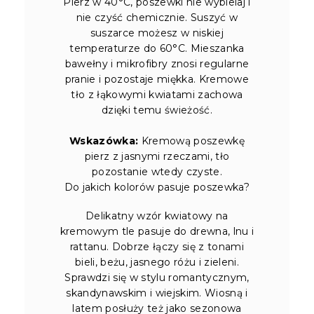
Pierz w 40°C, poszewki nie wybielaj i
nie czyść chemicznie. Suszyć w
suszarce możesz w niskiej
temperaturze do 60°C. Mieszanka
bawełny i mikrofibry znosi regularne
pranie i pozostaje miękka. Kremowe
tło z łąkowymi kwiatami zachowa
dzięki temu świeżość.
Wskazówka:
Kremową poszewkę
pierz z jasnymi rzeczami, tło
pozostanie wtedy czyste.
Do jakich kolorów pasuje poszewka?
Delikatny wzór kwiatowy na
kremowym tle pasuje do drewna, lnu i
rattanu. Dobrze łączy się z tonami
bieli, beżu, jasnego różu i zieleni.
Sprawdzi się w stylu romantycznym,
skandynawskim i wiejskim. Wiosną i
latem posłuży też jako sezonowa