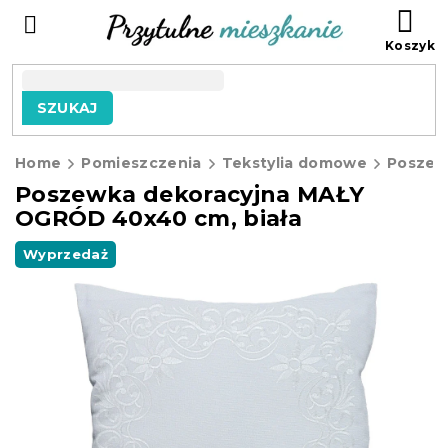
Przejść
KO
do
treści
SZUKAJ
Home
Pomieszczenia
Tekstylia domowe
Poszew
Poszewka dekoracyjna MAŁY
OGRÓD 40x40 cm, biała
Wyprzedaż