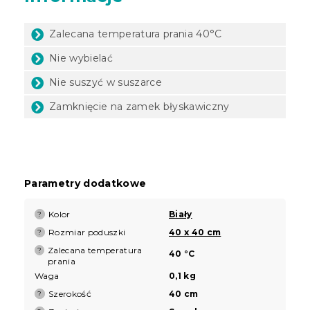
Zalecana temperatura prania 40°C
Nie wybielać
Nie suszyć w suszarce
Zamknięcie na zamek błyskawiczny
Parametry dodatkowe
Kolor
Biały
?
Rozmiar poduszki
40 x 40 cm
?
Zalecana temperatura
?
40 °C
prania
Waga
0,1 kg
Szerokość
40 cm
?