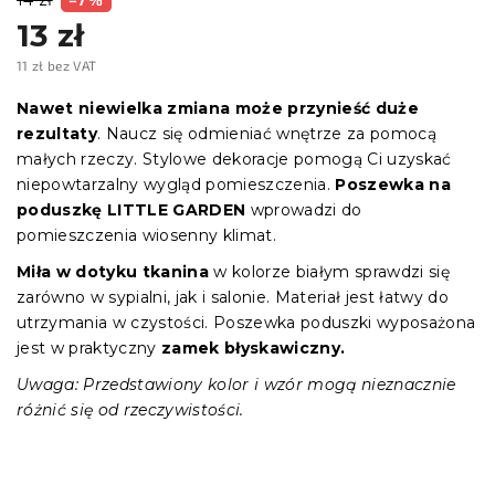
13 zł
11 zł bez VAT
Cena
jednostkowa:
Nawet niewielka zmiana może przynieść duże
rezultaty
. Naucz się odmieniać wnętrze za pomocą
małych rzeczy. Stylowe dekoracje pomogą Ci uzyskać
niepowtarzalny wygląd pomieszczenia.
Poszewka
na
poduszkę LITTLE GARDEN
wprowadzi do
pomieszczenia wiosenny klimat.
Miła w dotyku tkanina
w kolorze białym
sprawdzi się
zarówno w sypialni, jak i salonie. Materiał jest łatwy do
utrzymania w czystości. Poszewka poduszki wyposażona
jest w praktyczny
zamek błyskawiczny.
Uwaga: Przedstawiony kolor i wzór mogą nieznacznie
różnić się od rzeczywistości.