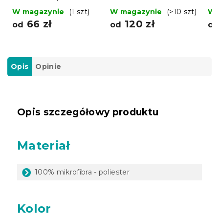
czerwone
cz
W magazynie
(1 szt)
W magazynie
(>10 szt)
W 
66 zł
120 zł
od
od
o
Opis
Opinie
Opis szczegółowy produktu
Materiał
100% mikrofibra - poliester
Kolor