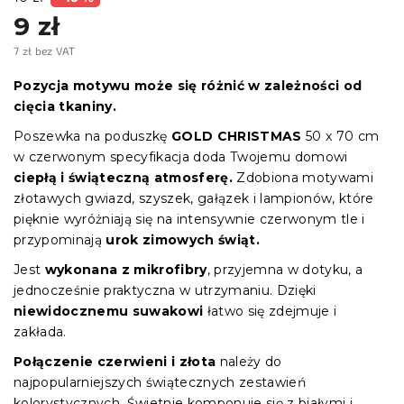
9 zł
7 zł bez VAT
Cena
jednostkowa:
Pozycja motywu może się różnić w zależności od
cięcia tkaniny.
Poszewka na poduszkę
GOLD CHRISTMAS
50 x 70 cm
w czerwonym specyfikacja doda Twojemu domowi
ciepłą i świąteczną atmosferę.
Zdobiona motywami
złotawych gwiazd, szyszek, gałązek i lampionów, które
pięknie wyróżniają się na intensywnie czerwonym tle i
przypominają
urok zimowych świąt.
Jest
wykonana z mikrofibry
, przyjemna w dotyku, a
jednocześnie praktyczna w utrzymaniu. Dzięki
niewidocznemu suwakowi
łatwo się zdejmuje i
zakłada.
Połączenie czerwieni i złota
należy do
najpopularniejszych świątecznych zestawień
kolorystycznych. Świetnie komponuje się z białymi i