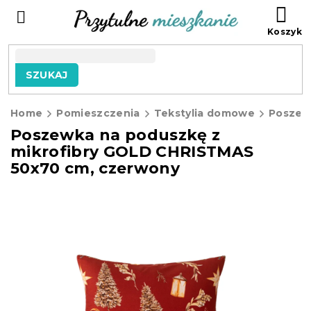
Przejść
KO
do
treści
SZUKAJ
Home
Pomieszczenia
Tekstylia domowe
Poszew
Poszewka na poduszkę z
mikrofibry GOLD CHRISTMAS
50x70 cm, czerwony