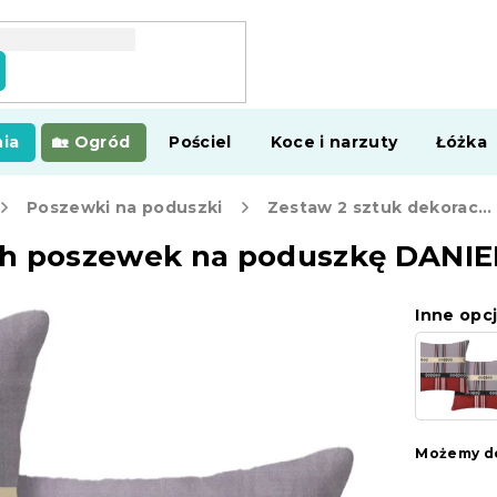
ia
Ogród
Pościel
Koce i narzuty
Łóżka
Poszewki na poduszki
Zestaw 2 sztuk dekoracyjnych poszewek na poduszkę DANIELA 45x45 cm, beżowa
ch poszewek na poduszkę DANI
Inne opcj
Możemy do