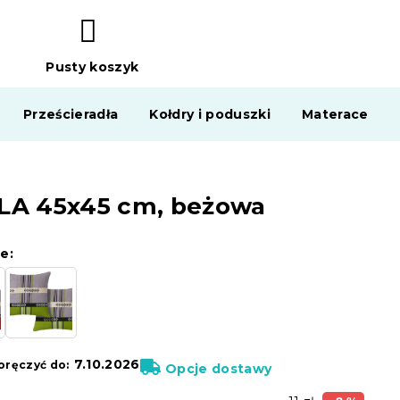
Pusty koszyk
KOSZYK
Prześcieradła
Kołdry i poduszki
Materace
ELA 45x45 cm, beżowa
e:
7.10.2026
ręczyć do:
Opcje dostawy