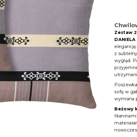
Chwilo
Zestaw 2
DANIELA
elegancję
z subteln
wygląd. P
przyjemne
utrzymani
Poszewka
sofę w ga
wymiana p
Beżowy k
tkaninami
materiałam
nowoczes