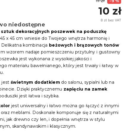
11 zł
–9 %
10 zł
8 zł bez VAT
wo niedostępne
Cena
jedno
 sztuk dekoracyjnych poszewek na poduszkę
45 x 45 cm wniesie do Twojego wnętrza harmonię i
. Delikatna kombinacja
beżowych i brązowych tonów
ym wzorem nadaje pomieszczeniu przytulny i gustowny
oszewka jest wykonana z wysokiej jakości i
go materiału bawełnianego, który jest trwały i łatwy w
u.
 jest
świetnym dodatkiem
do salonu, sypialni lub na
binecie. Dzięki praktycznemu
zapięciu na zamek
oduszki jest łatwa i szybka.
olor
jest uniwersalny i łatwo można go łączyć z innymi
 oraz meblami. Doskonale komponuje się z naturalnymi
i, jak drewno czy len, i dopełnia wnętrza w stylu
nym, skandynawskim i klasycznym.