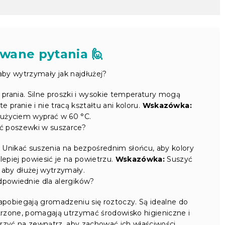
wane pytania 🙋
aby wytrzymały jak najdłużej?
 prania. Silne proszki i wysokie temperatury mogą
pranie i nie tracą kształtu ani koloru.
Wskazówka:
użyciem wyprać w 60 °C.
ć poszewki w suszarce?
C. Unikać suszenia na bezpośrednim słońcu, aby kolory
lepiej powiesić je na powietrzu.
Wskazówka:
Suszyć
, aby dłużej wytrzymały.
dpowiednie dla alergików?
apobiegają gromadzeniu się roztoczy. Są idealne do
etrzone, pomagają utrzymać środowisko higieniczne i
rzyć na zewnątrz, aby zachować ich właściwości.