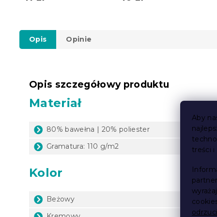
Opis
Opinie
Opis szczegółowy produktu
Materiał
Aby na
najlep
80% bawełna | 20% poliester
techno
Gramatura: 110 g/m2
treści 
Inform
Kolor
partne
wyraża
Beżowy
cookie
odrzuc
Kremowy