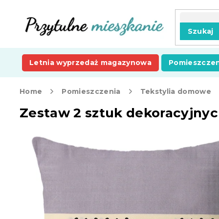
Przejść
do
treści
Szukaj
Letnia wyprzedaż magazynowa
Pomieszczen
Home
Pomieszczenia
Tekstylia domowe
Zestaw 2 sztuk dekoracyjny