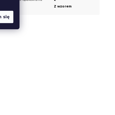
Wzór
Z wzorem
 się