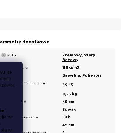
arametry dodatkowe
Kolor
Kremowy
,
Szary
,
?
Beżowy
Gramatura
110 g/m2
?
wu jak
Materiał
Bawełna
,
Poliester
?
bnych
Zalecana temperatura
?
40 °C
lizować
prania
Waga
0,25 kg
Szerokość
45 cm
?
Zapięcie
Suwak
?
ie
”,
plików
Suszenie w suszarce
Tak
e
Długość
45 cm
 się w
Ilość sztuk w opakowaniu
2