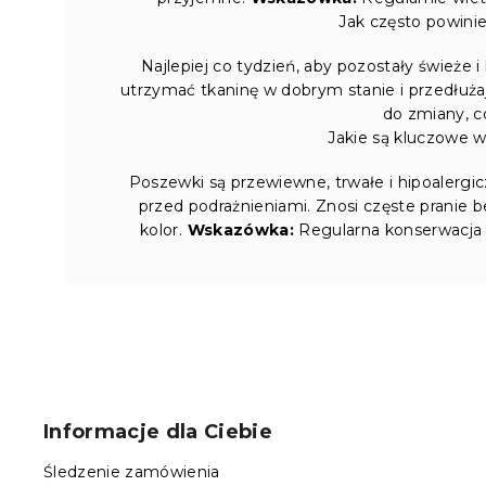
Jak często powin
Najlepiej co tydzień, aby pozostały świeże 
utrzymać tkaninę w dobrym stanie i przedłuża
do zmiany, c
Jakie są kluczowe 
Poszewki są przewiewne, trwałe i hipoalergicz
przed podrażnieniami. Znosi częste pranie 
kolor.
Wskazówka:
Regularna konserwacja i
S
t
o
Informacje dla Ciebie
p
k
Śledzenie zamówienia