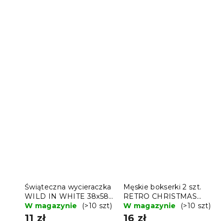
Świąteczna wycieraczka
Męskie bokserki 2 szt.
WILD IN WHITE 38x58
RETRO CHRISTMAS
cm - więcej wariantów
W magazynie
(>10 szt)
czerwone/szare - różne
W magazynie
(>10 szt)
rozmiary
11 zł
16 zł