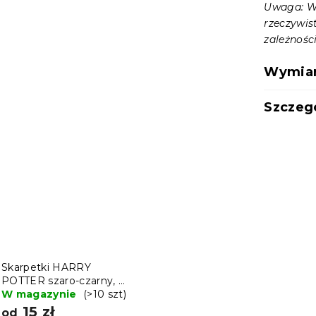
Uwaga: Wy
rzeczywis
zależności
Wymiary
Szczeg
Skarpetki HARRY
POTTER szaro-czarny, 4
pary - różne rozmiary
W magazynie
(>10 szt)
15 zł
od