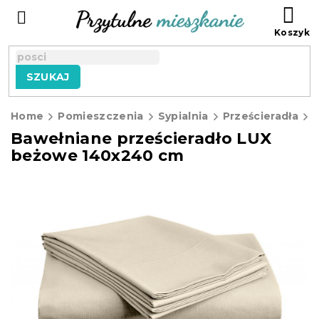
Przejść
KO
do
treści
SZUKAJ
Home
Pomieszczenia
Sypialnia
Prześcieradła
P
Bawełniane prześcieradło LUX
beżowe 140x240 cm