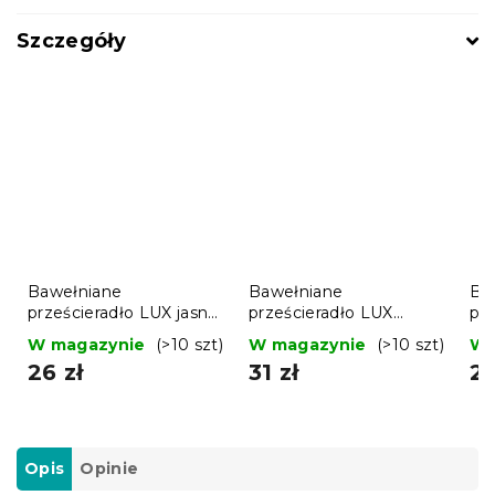
Szczegóły
Bawełniane
Bawełniane
Ba
prześcieradło LUX jasno
prześcieradło LUX
pr
szare 140x240 cm
turkusowoniebieskie
ja
W magazynie
(>10 szt)
W magazynie
(>10 szt)
W 
140x240 cm
c
26 zł
31 zł
27
Opis
Opinie