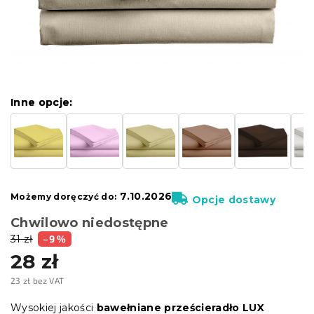
Inne opcje:
Inne opcje:
7.10.2026
Możemy doręczyć do:
Opcje dostawy
Chwilowo niedostępne
31 zł
–9 %
28 zł
23 zł bez VAT
Cena
jednostkowa:
Wysokiej jakości
bawełniane prześcieradło LUX