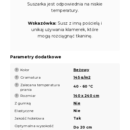
Suszarka jest odpowiednia na niskie
temperatury.
Wskazówka:
Susz z inną pościelą i
unikaj używania klamerek, które
mogą rozciągnąć tkaninę.
Parametry dodatkowe
Kolor
Beżowy
?
Gramatura
145 g/m2
?
Zalecana temperatura
?
40 - 60 °C
prania
Rozmiar
140 x 240 cm
?
Z gumką
Nie
Elastyczne
Nie
Jakość hotelowa
Tak
Optymalna wysokość
Do 20 cm