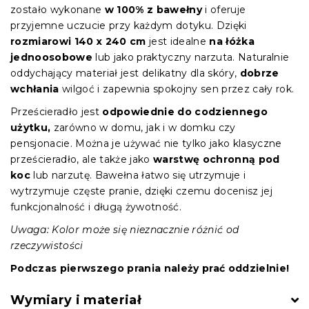
zostało wykonane
w 100% z bawełny
i oferuje
przyjemne uczucie przy każdym dotyku. Dzięki
rozmiarowi 140 x 240 cm
jest idealne
na łóżka
jednoosobowe
lub jako praktyczny narzuta. Naturalnie
oddychający materiał jest delikatny dla skóry,
dobrze
wchłania
wilgoć i zapewnia spokojny sen przez cały rok.
Prześcieradło jest
odpowiednie do codziennego
użytku,
zarówno w domu, jak i w domku czy
pensjonacie. Można je używać nie tylko jako klasyczne
prześcieradło, ale także jako
warstwę ochronną pod
koc
lub narzutę. Bawełna łatwo się utrzymuje i
wytrzymuje częste pranie, dzięki czemu docenisz jej
funkcjonalność i długą żywotność.
Uwaga: Kolor może się nieznacznie różnić od
rzeczywistości
Podczas pierwszego prania należy prać oddzielnie!
Wymiary i materiał