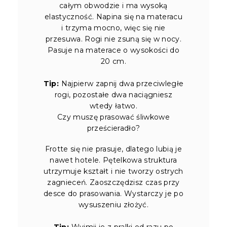
całym obwodzie i ma wysoką
elastyczność. Napina się na materacu
i trzyma mocno, więc się nie
przesuwa. Rogi nie zsuną się w nocy.
Pasuje na materace o wysokości do
20 cm.
Tip:
Najpierw zapnij dwa przeciwległe
rogi, pozostałe dwa naciągniesz
wtedy łatwo.
Czy muszę prasować śliwkowe
prześcieradło?
Frotte się nie prasuje, dlatego lubią je
nawet hotele. Pętelkowa struktura
utrzymuje kształt i nie tworzy ostrych
zagnieceń. Zaoszczędzisz czas przy
desce do prasowania. Wystarczy je po
wysuszeniu złożyć.
Tip:
Wyjmij je z pralki od razu po