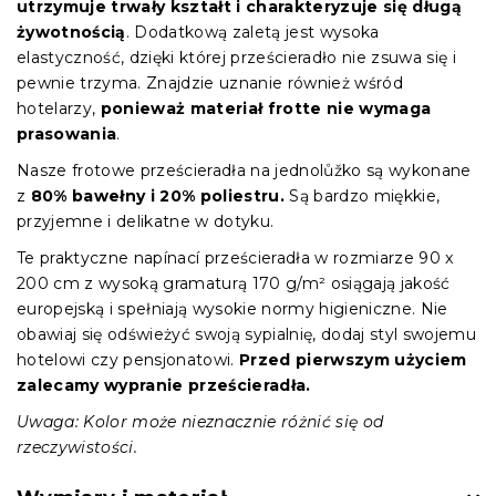
utrzymuje trwały kształt i charakteryzuje się długą
żywotnością
. Dodatkową zaletą jest wysoka
elastyczność, dzięki której prześcieradło nie zsuwa się i
pewnie trzyma. Znajdzie uznanie również wśród
hotelarzy,
ponieważ materiał frotte nie wymaga
prasowania
.
Nasze frotowe prześcieradła na jednolůžko są wykonane
z
80% bawełny i 20% poliestru.
Są bardzo miękkie,
przyjemne i delikatne w dotyku.
Te praktyczne napínací prześcieradła w rozmiarze 90 x
200 cm z wysoką gramaturą 170 g/m² osiągają jakość
europejską i spełniają wysokie normy higieniczne. Nie
obawiaj się odświeżyć swoją sypialnię, dodaj styl swojemu
hotelowi czy pensjonatowi.
Przed pierwszym użyciem
zalecamy wypranie prześcieradła.
Uwaga: Kolor może nieznacznie różnić się od
rzeczywistości.