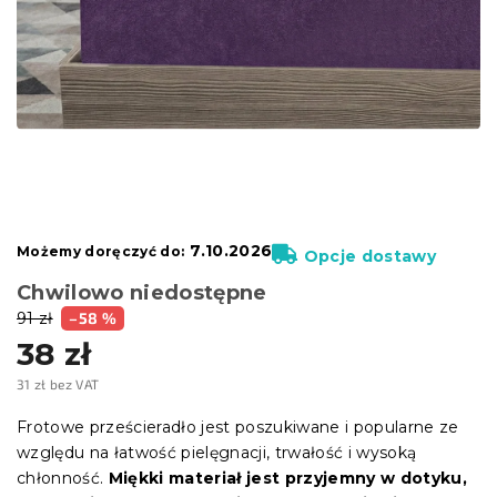
7.10.2026
Możemy doręczyć do:
Opcje dostawy
Chwilowo niedostępne
91 zł
–58 %
38 zł
31 zł bez VAT
Cena
jednostkowa:
Frotowe prześcieradło jest poszukiwane i popularne ze
względu na łatwość pielęgnacji, trwałość i wysoką
chłonność.
Miękki materiał jest przyjemny w dotyku,