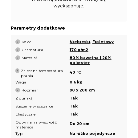
wyeksponuje.
Parametry dodatkowe
Kolor
Niebieski
,
Fioletowy
?
Gramatura
170 g/m2
?
Materiał
80% bawełna | 20%
?
poliester
Zalecana temperatura
?
40 °C
prania
Waga
0,6 kg
Rozmiar
90 x 200 cm
?
Z gumką
Tak
Suszenie w suszarce
Tak
Elastyczne
Tak
Optymalna wysokość
Do 20 cm
materaca
Typ
Na łóżko pojedyncze