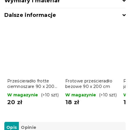
Wymiary i materiał
Dalsze informacje
Prześcieradło frotte
Frotowe prześcieradło
Prz
ciemnoszare 90 x 200
beżowe 90 x 200 cm
jas
cm
c
W magazynie
(>10 szt)
W magazynie
(>10 szt)
W 
20 zł
18 zł
19
Opis
Opinie