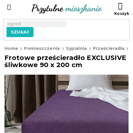
Przejść
KO
do
treści
SZUKAJ
Home
Pomieszczenia
Sypialnia
Prześcieradła
F
Frotowe prześcieradło EXCLUSIVE
śliwkowe 90 x 200 cm