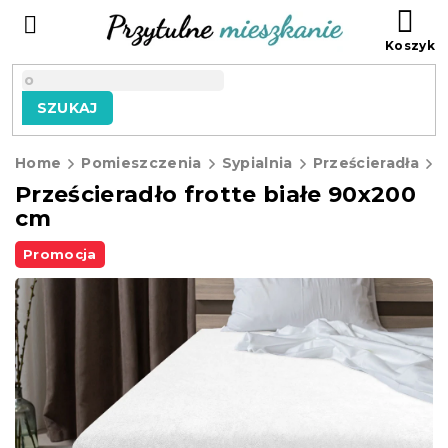
Przejść
KO
do
treści
SZUKAJ
Home
Pomieszczenia
Sypialnia
Prześcieradła
P
Prześcieradło frotte białe 90x200
cm
Promocja