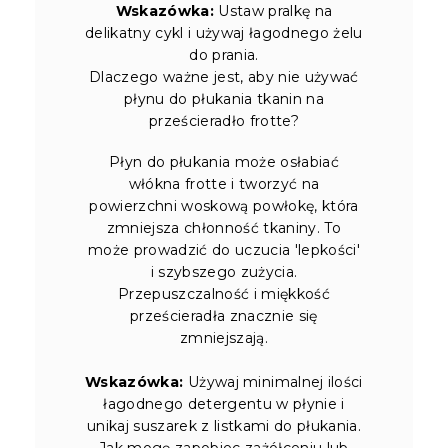
Wskazówka:
Ustaw pralkę na
delikatny cykl i używaj łagodnego żelu
do prania.
Dlaczego ważne jest, aby nie używać
płynu do płukania tkanin na
prześcieradło frotte?
Płyn do płukania może osłabiać
włókna frotte i tworzyć na
powierzchni woskową powłokę, która
zmniejsza chłonność tkaniny. To
może prowadzić do uczucia 'lepkości'
i szybszego zużycia.
Przepuszczalność i miękkość
prześcieradła znacznie się
zmniejszają.
Wskazówka:
Używaj minimalnej ilości
łagodnego detergentu w płynie i
unikaj suszarek z listkami do płukania.
Jak mogę zapobiec zażółceniu lub