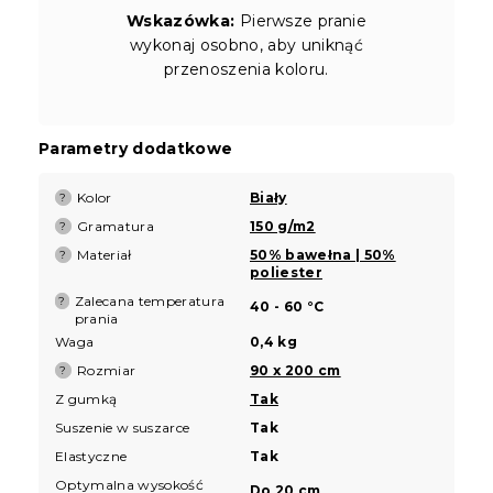
Wskazówka:
Pierwsze pranie
wykonaj osobno, aby uniknąć
przenoszenia koloru.
Parametry dodatkowe
Kolor
Biały
?
Gramatura
150 g/m2
?
Materiał
50% bawełna | 50%
?
poliester
Zalecana temperatura
?
40 - 60 °C
prania
Waga
0,4 kg
Rozmiar
90 x 200 cm
?
Z gumką
Tak
Suszenie w suszarce
Tak
Elastyczne
Tak
Optymalna wysokość
Do 20 cm