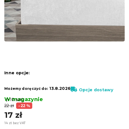
Inne opcje:
13.8.2026
Możemy doręczyć do:
Opcje dostawy
W magazynie
(>10 szt)
22 zł
–22 %
17 zł
14 zł bez VAT
Cena