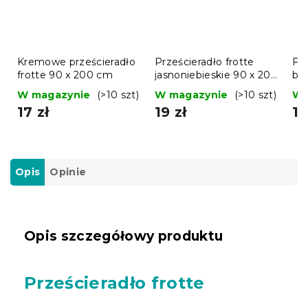
Kremowe prześcieradło
Prześcieradło frotte
Fr
frotte 90 x 200 cm
jasnoniebieskie 90 x 200
be
cm
W magazynie
(>10 szt)
W magazynie
(>10 szt)
W 
17 zł
19 zł
18
Opis
Opinie
Opis szczegółowy produktu
Prześcieradło frotte