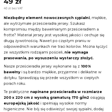
49 zł
40 zł bez VAT
Cena
jednostkowa:
Niezbędny element nowoczesnych sypialni
, miękkie,
ale wytrzymałe prześcieradła jersey. Szukasz
kompromisu między bawełnianym prześcieradłem a
frotte? Materiał jersey jest wysokiej jakości i cechuje się
długą żywotnością. Nawet po częstym praniu w
odpowiednich warunkach nie traci kolorów. Można łączyć
ze wszystkimi rodzajami pościeli,
nie wymaga
prasowania, po wysuszeniu wystarczy złożyć.
Nasze prześcieradła jersey wykonane są z
100%
bawełny
i są bardzo miękkie, przyjemne i delikatne w
dotyku. Sprawdzają się przede wszystkim w ciepłych
porach roku.
Te praktyczne
napinane prześcieradła
w
rozmiarze
200 x 220 cm z wysoką gramaturą 170 g/m2
osiągają
europejską jakość
i spełniają wysokie normy
higieniczne. Nie bój się odświeżyć swojej sypialni, dodaj