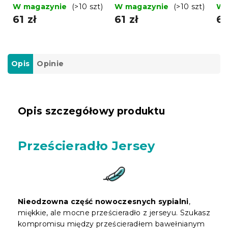
200 x 220 cm
200 x 220 cm
ci
W magazynie
(>10 szt)
W magazynie
(>10 szt)
W 
22
61 zł
61 zł
61
Opis
Opinie
Opis szczegółowy produktu
Prześcieradło Jersey
Nieodzowna część nowoczesnych sypialni
,
miękkie, ale mocne prześcieradło z jerseyu. Szukasz
kompromisu między prześcieradłem bawełnianym