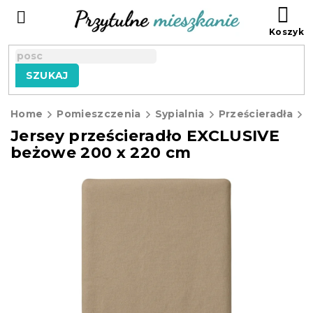
Przejść
KO
do
treści
SZUKAJ
Home
Pomieszczenia
Sypialnia
Prześcieradła
J
Jersey prześcieradło EXCLUSIVE
beżowe 200 x 220 cm