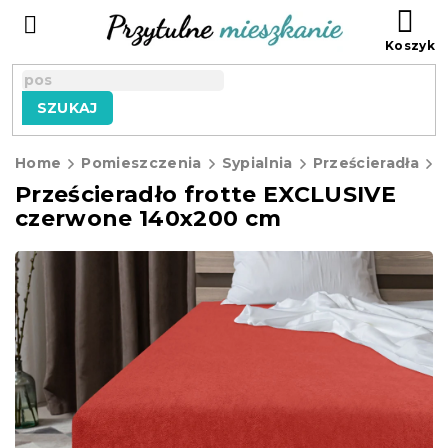
Przejść
KO
do
treści
SZUKAJ
Home
Pomieszczenia
Sypialnia
Prześcieradła
F
Prześcieradło frotte EXCLUSIVE
czerwone 140x200 cm