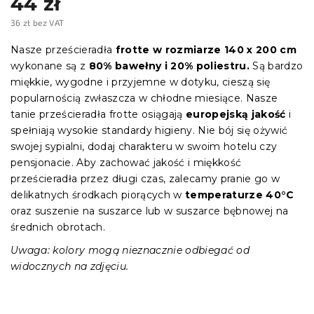
44 zł
36 zł bez VAT
Cena
jednostkowa:
Nasze prześcieradła
frotte w rozmiarze 140 x 200 cm
wykonane są z
80% bawełny i 20% poliestru.
Są bardzo
miękkie, wygodne i przyjemne w dotyku, cieszą się
popularnością zwłaszcza w chłodne miesiące. Nasze
tanie prześcieradła frotte osiągają
europejską jakość
i
spełniają wysokie standardy higieny. Nie bój się ożywić
swojej sypialni, dodaj charakteru w swoim hotelu czy
pensjonacie. Aby zachować jakość i miękkość
prześcieradła przez długi czas, zalecamy pranie go w
delikatnych środkach piorących w
temperaturze 40°C
oraz suszenie na suszarce lub w suszarce bębnowej na
średnich obrotach.
Uwaga: kolory mogą nieznacznie odbiegać od
widocznych na zdjęciu.