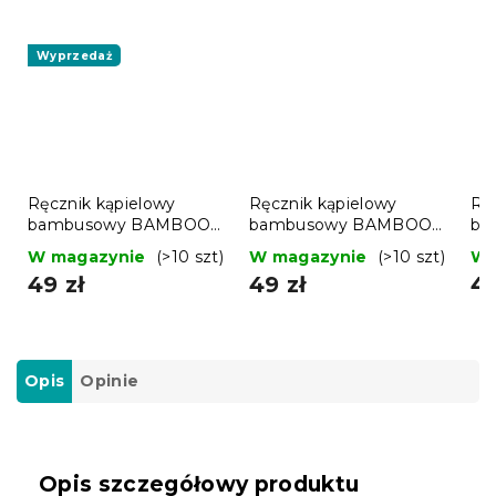
Wyprzedaż
Ręcznik kąpielowy
Ręcznik kąpielowy
Rę
bambusowy BAMBOO
bambusowy BAMBOO
ba
70x140 cm zielony, 70%
70x140 cm bordowy,
70
W magazynie
(>10 szt)
W magazynie
(>10 szt)
W 
bambus | 30% bawełna
70% bambus | 30%
70
49 zł
49 zł
49
bawełna
ba
Opis
Opinie
Opis szczegółowy produktu