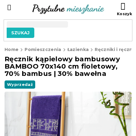
Przejść
KO
do
treści
SZUKAJ
Home
Pomieszczenia
Łazienka
Ręczniki i ręczni
Ręcznik kąpielowy bambusowy
BAMBOO 70x140 cm fioletowy,
70% bambus | 30% bawełna
Wyprzedaż