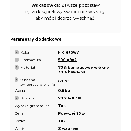
Wskazówka:
Zawsze pozostaw
ręcznik kąpielowy swobodnie wiszący,
aby mógł dobrze wyschnąć.
Parametry dodatkowe
Kolor
Fioletowy
?
Gramatura
500 g/m2
?
Materiał
70% bambusowe włókno |
?
30% bawełna
Zalecana
?
60 °C
temperatura prania
Waga
0,5 kg
Rozmiar
70 x 140 cm
?
Wysoka gramatura
Tak
Cena
Powyżej 25 zł
Uszko
Tak
Wzór
Z wzorem