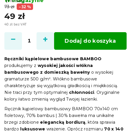
W magazynie
(>10 szt)
73 zł
–32 %
49 zł
40 zł bez VAT
Cena
jednostkowa:
Dodaj do koszyka
Ręczniki kąpielowe bambusowe BAMBOO
produkujemy z
wysokiej jakości włókna
bambusowego z domieszką bawełny
o wysokiej
gramaturze 500 g/m². Włókno bambusowe
charakteryzuje się wyjątkową gładkością i miękkością.
Nie traci przy tym optymalnej
chłonności
. Oryginalne
kolory łatwo zmienią wygląd Twojej łazienki.
Ręcznik kąpielowy bambusowy BAMBOO 70x140 cm
fioletowy, 70% bambus | 30% bawełna ma unikalne
brzegi zdobione
elegancką bordiurą
, która sprawia
bardzo
luksusowe
wrażenie. Oprócz rozmiaru
70 x 140