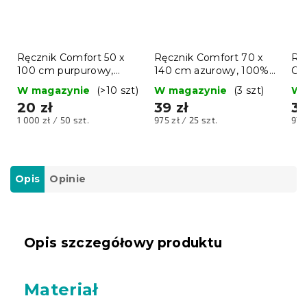
Ręcznik Comfort 50 x
Ręcznik Comfort 70 x
Rę
100 cm purpurowy,
140 cm azurowy, 100%
Co
100% bawełna
bawełna
fio
W magazynie
(>10 szt)
W magazynie
(3 szt)
W 
ba
20 zł
39 zł
39
Cena
Cena
Ce
1 000 zł / 50 szt.
975 zł / 25 szt.
975
jednostkowa:
jednostkowa:
jed
Opis
Opinie
Opis szczegółowy produktu
Materiał