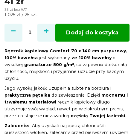
41 zł
33 zł bez VAT
Cena
1 025 zł / 25 szt.
jednostkowa:
Dodaj do koszyka
Ręcznik kąpielowy Comfort 70 x 140 cm purpurowy,
100% bawełna
jest wykonany
ze 100% bawełny
o
wysokiej
gramaturze 500 g/m²
, co zapewnia doskonałą
chłonność, miękkość i przyjemne uczucie przy każdym
użyciu.
Jego wysoką jakość uzupełnia subtelna bordiura i
praktyczna pętelka
do zawieszenia. Dzięki
mocnemu i
trwałemu materiałowi
ręcznik kąpielowy długo
utrzymuje swój wygląd, nawet po wielokrotnym praniu,
przez co staje się niezawodną
częścią Twojej łazienki.
Zalecenie:
Aby uzyskać najlepszą chłonność i
puszystość włókien, zalecamy przed pierwszym użyciem