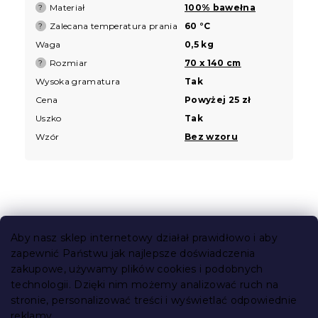
Materiał
100% bawełna
?
Zalecana temperatura prania
60 °C
?
Waga
0,5 kg
Rozmiar
70 x 140 cm
?
Wysoka gramatura
Tak
Cena
Powyżej 25 zł
Uszko
Tak
Wzór
Bez wzoru
S
t
Aby nasz sklep internetowy działał prawidłowo i aby
o
zapewnić Państwu jak najlepsze doświadczenia
Informacje dla Ciebie
p
zakupowe, używamy plików cookies i podobnych
k
technologii. Dzięki nim możemy analizować ruch na
Śledzenie zamówienia
a
stronie, personalizować treści i wyświetlać odpowiednie
Opcje dostawy
reklamy.