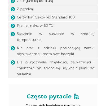
Z elegancką bordiurą
Z pętelką
Certyfikat Oeko-Tex Standard 100
Pranie maks. w 60 °C
Suszenie w suszarce w średniej
temperaturze
Nie prać z odzieżą posiadającą zamki
błyskawiczne i metalowe haczyki
Dla długotrwałej miękkości, delikatności i
chłonności nie zaleca się używania płynu do
płukania
Często pytacie 🙋
Czy ręcznik kąpielowy naprawdę