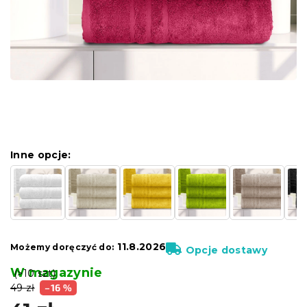
Inne opcje:
11.8.2026
Możemy doręczyć do:
Opcje dostawy
W magazynie
(>10 szt)
49 zł
–16 %