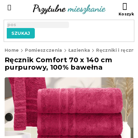
Przejść
KO
do
treści
SZUKAJ
Home
Pomieszczenia
Łazienka
Ręczniki i ręczni
Ręcznik Comfort 70 x 140 cm
purpurowy, 100% bawełna