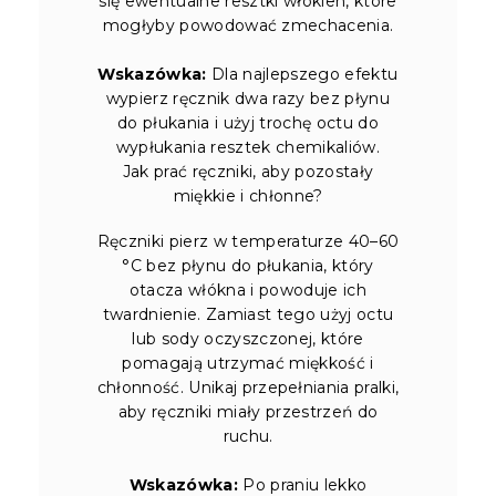
się ewentualne resztki włókien, które
mogłyby powodować zmechacenia.
Wskazówka:
Dla najlepszego efektu
wypierz ręcznik dwa razy bez płynu
do płukania i użyj trochę octu do
wypłukania resztek chemikaliów.
Jak prać ręczniki, aby pozostały
miękkie i chłonne?
Ręczniki pierz w temperaturze 40–60
°C bez płynu do płukania, który
otacza włókna i powoduje ich
twardnienie. Zamiast tego użyj octu
lub sody oczyszczonej, które
pomagają utrzymać miękkość i
chłonność. Unikaj przepełniania pralki,
aby ręczniki miały przestrzeń do
ruchu.
Wskazówka:
Po praniu lekko