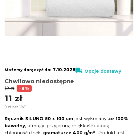
7.10.2026
Możemy doręczyć do:
Opcje dostawy
Chwilowo niedostępne
12 zł
–8 %
11 zł
9 zł bez VAT
Cena
jednostkowa:
Ręcznik SILUNO 50 x 100 cm
jest wykonany
ze 100%
bawełny
, oferując przyjemną miękkość i dobrą
chłonność dzięki
gramaturze 400 g/m²
. Produkt jest