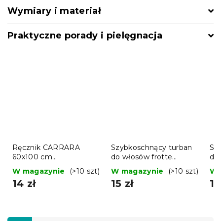
Wymiary i materiał
Praktyczne porady i pielęgnacja
Ręcznik CARRARA
Szybkoschnący turban
Sz
60x100 cm
do włosów frotte
do
jasnobrązowy, 100%
jasnoszary, 100%
jas
W magazynie
(>10 szt)
W magazynie
(>10 szt)
W 
bawełna
bawełna
ba
14 zł
15 zł
15