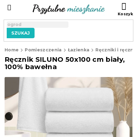
Przejść
KO
do
treści
SZUKAJ
Home
Pomieszczenia
Łazienka
Ręczniki i ręczni
Ręcznik SILUNO 50x100 cm biały,
100% bawełna