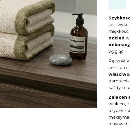
Szybkos
jest wyko
miękkości
odcień
w 
dekoracy
wygląd.
Ręcznik V
centrum f
właściwoś
pomocniki
każdym uż
Zaleceni
włókien, 
użyciem 
maksymal
prasowani