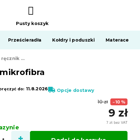
Pusty koszyk
KOSZYK
Prześcieradła
Kołdry i poduszki
Materace
Szybkoschnący ręcznik VELMORA 50x100 cm oliwkowy, 100% mikrofibra
mikrofibra
11.8.2026
ręczyć do:
Opcje dostawy
10 zł
–10 %
9 zł
7 zł bez VAT
zynie
Cena
jedno