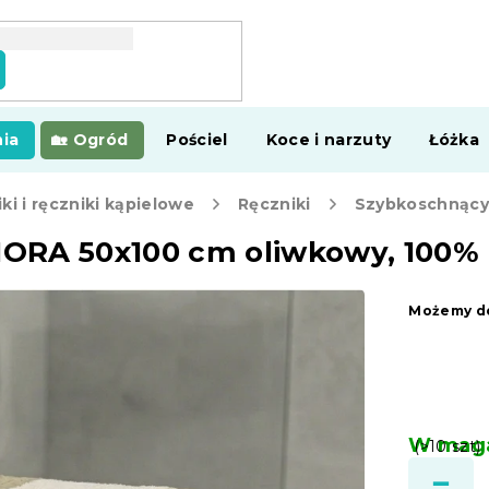
ia
Ogród
Pościel
Koce i narzuty
Łóżka
ki i ręczniki kąpielowe
Ręczniki
ORA 50x100 cm oliwkowy, 100% 
Możemy do
W maga
(>10 szt)