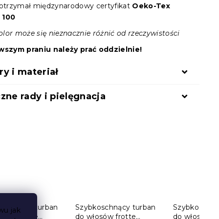
 otrzymał międzynarodowy certyfikat
Oeko-Tex
 100
lor może się nieznacznie różnić od rzeczywistości
wszym praniu należy prać oddzielnie!
y i materiał
zne rady i pielęgnacja
oschnący turban
Szybkoschnący turban
Szybkoschną
wu jak
osów frotte
do włosów frotte
do włosów fr