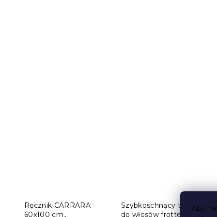
Ręcznik CARRARA
Szybkoschnący turban
Aby na
60x100 cm
do włosów frotte