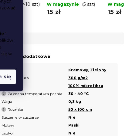
bnych
ony, 100%
gazynie
(>10 szt)
ciemnoszary, 100%
W magazynie
(5 szt)
100% baweł
W magazyn
lizować
na
bawełna
15 zł
15 zł
ie
”,
plików
e
 się w
arametry dodatkowe
Kolor
Kremowy
,
Zielony
?
 się
Gramatura
300 g/m2
?
Materiał
100% mikrofibra
?
Zalecana temperatura prania
30 - 40 °C
?
Waga
0,3 kg
Rozmiar
50 x 100 cm
?
Suszenie w suszarce
Nie
Motyw
Paski
Uszko
Nie