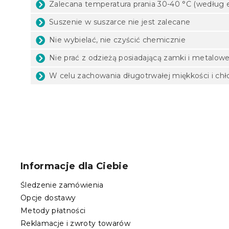
Zalecana temperatura prania 30-40 °C (według 
Suszenie w suszarce nie jest zalecane
Nie wybielać, nie czyścić chemicznie
Nie prać z odzieżą posiadającą zamki i metalow
W celu zachowania długotrwałej miękkości i chł
S
t
o
Informacje dla Ciebie
p
k
Śledzenie zamówienia
a
Opcje dostawy
Metody płatności
Reklamacje i zwroty towarów