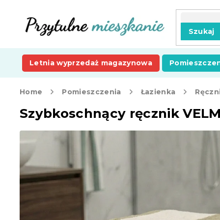
Przejść
do
treści
Szukaj
Letnia wyprzedaż magazynowa
Pomieszczen
Home
Pomieszczenia
Łazienka
Ręczni
Szybkoschnący ręcznik VELM