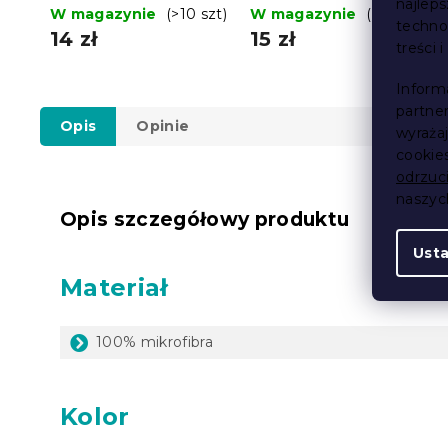
najlep
jasnobrązowy, 100%
W magazynie
(>10 szt)
jasnoszary, 100%
W magazynie
(>10 szt)
techno
bawełna
bawełna
14 zł
15 zł
treści 
Inform
partne
Opis
Opinie
wyraża
cookie
odrzuc
naszy
Opis szczegółowy produktu
Ust
Materiał
100% mikrofibra
Kolor