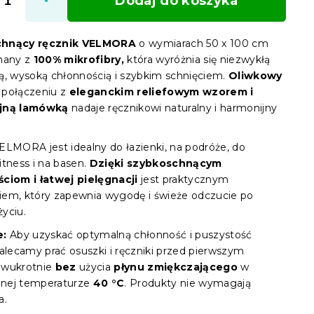
Dodaj do koszyka
chnący ręcznik VELMORA
o wymiarach 50 x 100 cm
nany z
100% mikrofibry,
która wyróżnia się niezwykłą
ą, wysoką chłonnością i szybkim schnięciem.
Oliwkowy
połączeniu z
eleganckim reliefowym wzorem i
jną lamówką
nadaje ręcznikowi naturalny i harmonijny
ELMORA jest idealny do łazienki, na podróże, do
itness i na basen.
Dzięki szybkoschnącym
ciom i łatwej pielęgnacji
jest praktycznym
em, który zapewnia wygodę i świeże odczucie po
yciu.
e:
Aby uzyskać optymalną chłonność i puszystość
zalecamy prać osuszki i ręczniki przed pierwszym
dwukrotnie
bez
użycia
płynu zmiękczającego
w
nej temperaturze
40 °C
. Produkty nie wymagają
a.