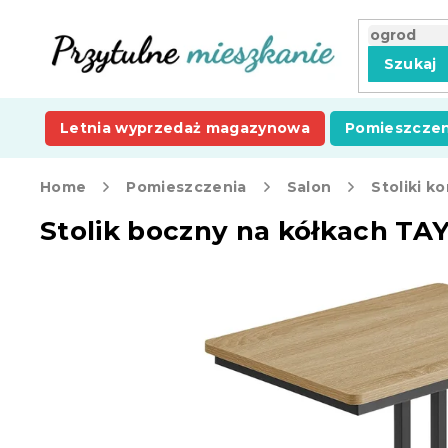
Przejść
do
treści
Szukaj
Letnia wyprzedaż magazynowa
Pomieszczen
Home
Pomieszczenia
Salon
Stoliki k
Stolik boczny na kółkach 