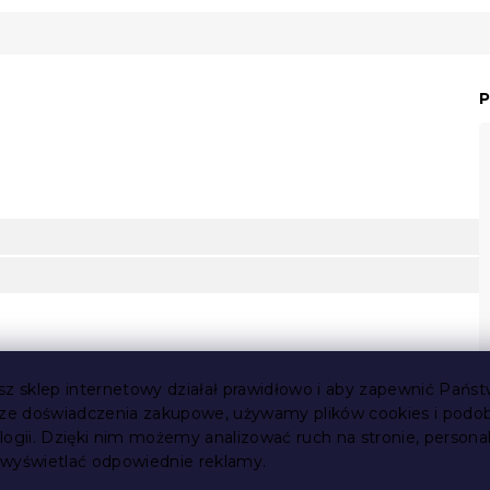
P
sz sklep internetowy działał prawidłowo i aby zapewnić Państ
sze doświadczenia zakupowe, używamy plików cookies i podo
logii. Dzięki nim możemy analizować ruch na stronie, persona
i wyświetlać odpowiednie reklamy.