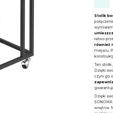
Stolik 
połączeni
wymiarami
umieszcz
łatwo prz
również 
miejscu. 
konstrukc
Ten stolik
Dzięki sw
czyni go 
zapewnia
gwarantuj
Dzięki sw
SONOMA do
wnętrza. 