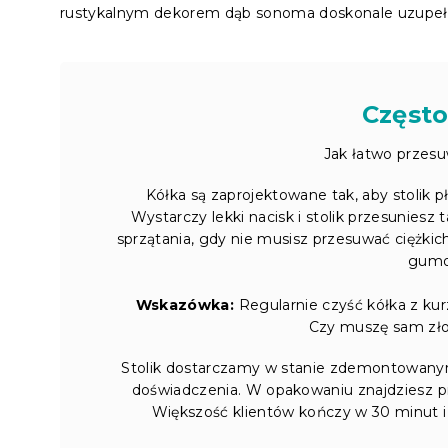
rustykalnym dekorem dąb sonoma doskonale uzupełni Tw
Często
Jak łatwo przesuw
Kółka są zaprojektowane tak, aby stolik p
Wystarczy lekki nacisk i stolik przesuniesz
sprzątania, gdy nie musisz przesuwać ciężk
gumo
Wskazówka:
Regularnie czyść kółka z kurz
Czy muszę sam złoż
Stolik dostarczamy w stanie zdemontowanym
doświadczenia. W opakowaniu znajdziesz prze
Większość klientów kończy w 30 minut i 