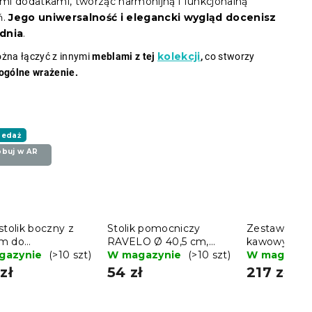
i dodatkami, tworząc harmonijną i funkcjonalną
ń.
Jego uniwersalność i elegancki wygląd docenisz
dnia
.
kolekcji
żna łączyć z innymi
meblami z tej
,
co stworzy
ogólne wrażenie.
edaż
buj w AR
stolik boczny z
Stolik pomocniczy
Zestaw 2 sto
m do
RAVELO Ø 40,5 cm,
kawowych 
howywania SALMA
gazynie
(>10 szt)
beżowy
W magazynie
(>10 szt)
kolorze sza
W magazyn
zł
54 zł
217 zł