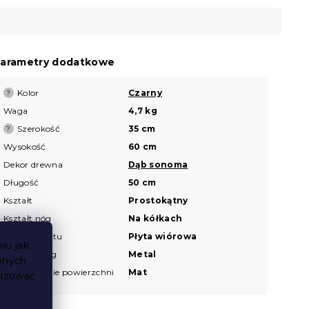
arametry dodatkowe
Kolor
Czarny
?
Waga
4,7 kg
Szerokość
35 cm
?
Wysokość
60 cm
Dekor drewna
Dąb sonoma
Długość
50 cm
Kształt
Prostokątny
Kształt nóg
Na kółkach
Materiał blatu
Płyta wiórowa
wu jak
Materiał nóg
Metal
bnych
Wykończenie powierzchni
Mat
lizować