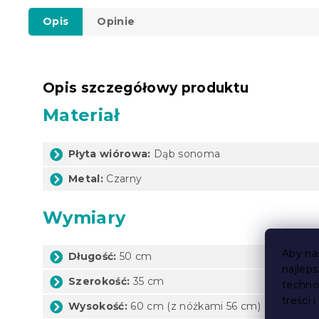
Opis
Opinie
Opis szczegółowy produktu
Materiał
Płyta wiórowa:
Dąb sonoma
Metal:
Czarny
Wymiary
Aby na
Długość:
50 cm
najlep
Szerokość:
35 cm
techno
treści 
Wysokość:
60 cm (z nóżkami 56 cm)