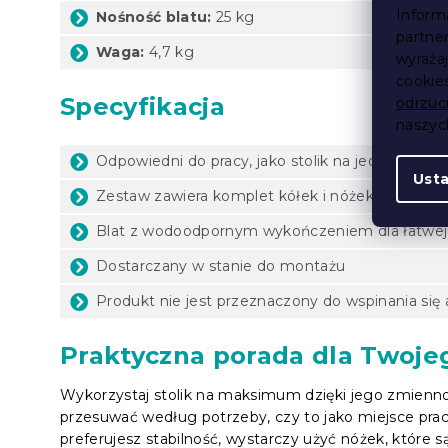
Inform
Nośność blatu:
25 kg
partne
Waga:
4,7 kg
wyraża
cookie
Specyfikacja
odrzuc
naszy
Odpowiedni do pracy, jako stolik na jedzenie, st
Ust
Zestaw zawiera komplet kółek i nóżek
Blat z wodoodpornym wykończeniem dla łatwej
Dostarczany w stanie do montażu
Produkt nie jest przeznaczony do wspinania się
Praktyczna porada dla Twoje
Wykorzystaj stolik na maksimum dzięki jego zmiennoś
przesuwać według potrzeby, czy to jako miejsce pracy
preferujesz stabilność, wystarczy użyć nóżek, które 