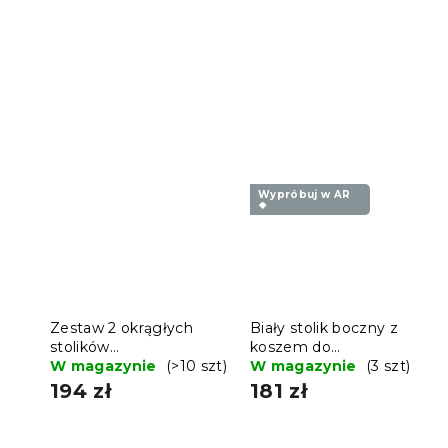
Wypróbuj w AR
❖
Zestaw 2 okrągłych
Biały stolik boczny z
stolików
koszem do
konferencyjnych DUET,
W magazynie
(>10 szt)
przechowywania SALMA
W magazynie
(3 szt)
czarny/dąb sonoma
194 zł
181 zł