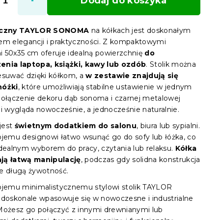
Dodaj do koszyka
boczny TAYLOR SONOMA
na kółkach jest doskonałym
em elegancji i praktyczności. Z kompaktowymi
 50x35 cm oferuje idealną powierzchnię
do
enia laptopa, książki, kawy lub ozdób
. Stolik można
esuwać dzięki kółkom, a
w zestawie znajdują się
nóżki
, które umożliwiają stabilne ustawienie w jednym
Połączenie dekoru dąb sonoma i czarnej metalowej
ji wygląda nowocześnie, a jednocześnie naturalnie.
 jest
świetnym dodatkiem do salonu
, biura lub sypialni.
ojemu designowi łatwo wsunąć go do sofy lub łóżka, co
idealnym wyborem do pracy, czytania lub relaksu.
Kółka
ją łatwą manipulację
, podczas gdy solidna konstrukcja
e długą żywotność.
ojemu minimalistycznemu stylowi stolik TAYLOR
skonale wpasowuje się w nowoczesne i industrialne
Możesz go połączyć z innymi drewnianymi lub