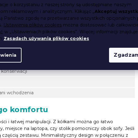
acje o korzystaniu z naszej strony są udostępniane naszym
rom reklamowym i analitycznym. Klikając „
Akceptuj wszystk
ją Państwo zgodę na przetwarzanie wszystkich opcjonalnych 
s.
Ustawienia plików cookies
można dostosować lub całkowici
ić
w „Ustawieniach plików cookies”. Więcej informacji znajduje
ch
Zasadach używania plików cookies
.
olik nocny lub boczny
Zgadzam
awienia
 konserwacji
 ani wchodzenia
go komfortu
ci i łatwej manipulacji. Z kółkami można go łatwo
, miejsce na laptopa, czy stolik pomocniczy obok sofy. Jeśli
są częścią zestawu. Minimalistyczny design w połączeniu z