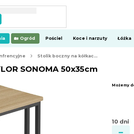
ia
Ogród
Pościel
Koce i narzuty
Łóżka
onfrencyjne
Stolik boczny na kółkach TAYLOR SONOMA 50x35cm
TAYLOR SONOMA 50x35cm
Możemy do
10 dni