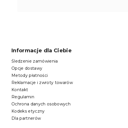
S
t
o
Informacje dla Ciebie
p
k
Śledzenie zamówienia
a
Opcje dostawy
Metody płatności
Reklamacje i zwroty towarów
Kontakt
Regulamin
Ochrona danych osobowych
Kodeks etyczny
Dla partnerów