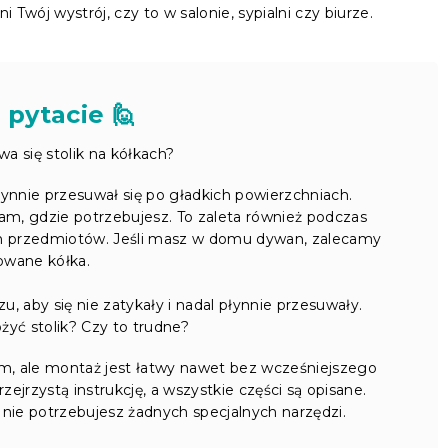
ój wystrój, czy to w salonie, sypialni czy biurze.
 pytacie 🙋
a się stolik na kółkach?
łynnie przesuwał się po gładkich powierzchniach.
 tam, gdzie potrzebujesz. To zaleta również podczas
ich przedmiotów. Jeśli masz w domu dywan, zalecamy
wane kółka.
u, aby się nie zatykały i nadal płynnie przesuwały.
yć stolik? Czy to trudne?
, ale montaż jest łatwy nawet bez wcześniejszego
jrzystą instrukcję, a wszystkie części są opisane.
nie potrzebujesz żadnych specjalnych narzędzi.