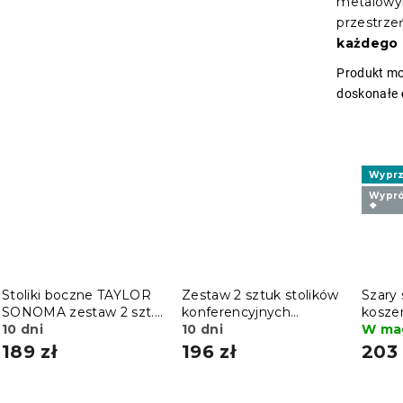
metalowym
przestrze
każdego 
Produkt mo
doskonałe
Wyprz
Wypró
❖
Stoliki boczne TAYLOR
Zestaw 2 sztuk stolików
Szary 
SONOMA zestaw 2 szt.,
konferencyjnych
kosze
40x45cm
10 dni
QUADRO, dekor dąb
10 dni
przec
W ma
sonoma
189 zł
196 zł
203 