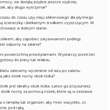
omocy, we dwójkę pójdzie jeszcze szybciej.
lik, aby długo wytrzymał?
 czasu do czasu użyj oleju silikonowego dla płynnego
otną ściereczką i delikatnym środkiem czyszczącym. W
zachowasz w dobrym stanie.
olikiem, aby zapobiec zarysowaniom podłogi.
 jest odporny na zalanie?
oni powierzchnię przed plamami. Wystarczy przetrzeć
ś gotowy do pracy lub relaksu.
blatu zalecamy wycieranie od razu po zalaniu.
 jako stolik nocny obok łóżka?
lik jest idealny obok łóżka. Łatwo go przysuniesz
 stolik nocny za pomocą nóżek, które są w zestawie.
a o lampkę lub organizer, aby mieć wszystko, co
bne, pod ręką.