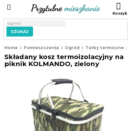
Przejść
KO
do
treści
SZUKAJ
Home
Pomieszczenia
Ogród
Torby termiczne
Składany kosz termoizolacyjny na
piknik KOLMANDO, zielony