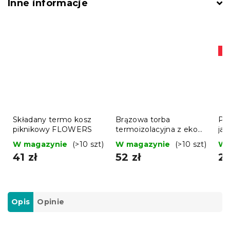
Inne informacje
Pr
Składany termo kosz
Brązowa torba
Prz
piknikowy FLOWERS
termoizolacyjna z eko
ja
skóry GUSTA
W magazynie
(>10 szt)
W magazynie
(>10 szt)
W 
41 zł
52 zł
20
Opis
Opinie