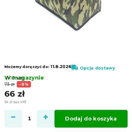
11.8.2026
Możemy doręczyć do:
Opcje dostawy
W magazynie
(>10 szt)
73 zł
–9 %
66 zł
54 zł bez VAT
Cena
jednostkowa:
Dodaj do koszyka