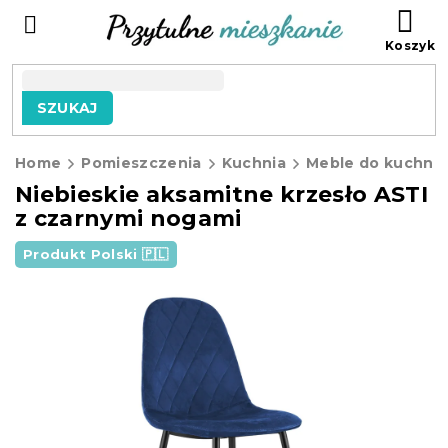
Przejść
KO
do
treści
SZUKAJ
Home
Pomieszczenia
Kuchnia
Meble do kuchni
Niebieskie aksamitne krzesło ASTI
z czarnymi nogami
Produkt Polski 🇵🇱