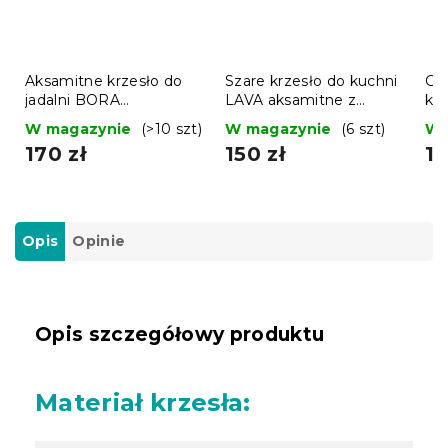
Aksamitne krzesło do
Szare krzesło do kuchni
Cz
jadalni BORA
LAVA aksamitne z
kr
ciemnoróżowe
czarnymi nogami
W magazynie
(>10 szt)
W magazynie
(6 szt)
W 
170 zł
150 zł
17
Opis
Opinie
Opis szczegółowy produktu
Materiał krzesła: