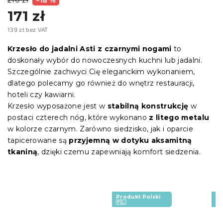
171 zł
139 zł bez VAT
Cena
jednostkowa:
Krzesło do jadalni Asti z czarnymi nogami
to
doskonały wybór do nowoczesnych kuchni lub jadalni.
Szczególnie zachwyci Cię eleganckim wykonaniem,
dlatego polecamy go również do wnętrz restauracji,
hoteli czy kawiarni.
Krzesło wyposażone jest w
stabilną konstrukcję
w
postaci czterech nóg, które wykonano
z litego metalu
w kolorze czarnym. Zarówno siedzisko, jak i oparcie
tapicerowane są
przyjemną w dotyku aksamitną
tkaniną
, dzięki czemu zapewniają komfort siedzenia.
Produkt Polski
Pr
🇵🇱
🇵