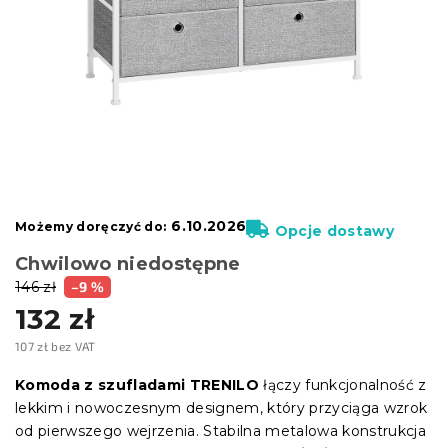
6.10.2026
Możemy doręczyć do:
Opcje dostawy
Chwilowo niedostępne
146 zł
–9 %
132 zł
107 zł bez VAT
Cena
jednostkowa:
Komoda z szufladami TRENILO
łączy funkcjonalność z
lekkim i nowoczesnym designem, który przyciąga wzrok
od pierwszego wejrzenia. Stabilna metalowa konstrukcja