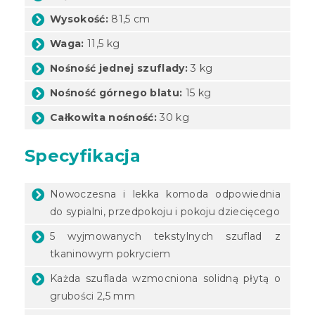
Wysokość:
81,5 cm
Waga:
11,5 kg
Nośność jednej szuflady:
3 kg
Nośność górnego blatu:
15 kg
Całkowita nośność:
30 kg
Specyfikacja
Nowoczesna i lekka komoda odpowiednia
do sypialni, przedpokoju i pokoju dziecięcego
5 wyjmowanych tekstylnych szuflad z
tkaninowym pokryciem
Każda szuflada wzmocniona solidną płytą o
grubości 2,5 mm