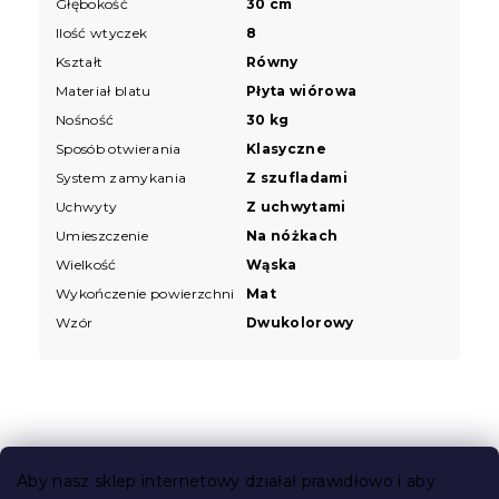
Głębokość
30 cm
Ilość wtyczek
8
Kształt
Równy
Materiał blatu
Płyta wiórowa
Nośność
30 kg
Sposób otwierania
Klasyczne
System zamykania
Z szufladami
Uchwyty
Z uchwytami
Umieszczenie
Na nóżkach
Wielkość
Wąska
Wykończenie powierzchni
Mat
Wzór
Dwukolorowy
S
t
Aby nasz sklep internetowy działał prawidłowo i aby