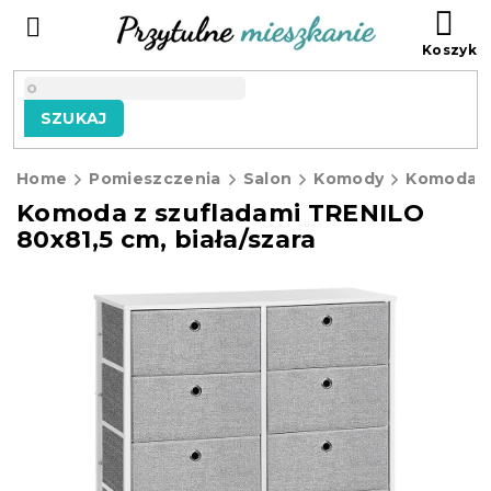
Przejść
KO
do
treści
SZUKAJ
Home
Pomieszczenia
Salon
Komody
Komoda z szufladami TRENILO
80x81,5 cm, biała/szara