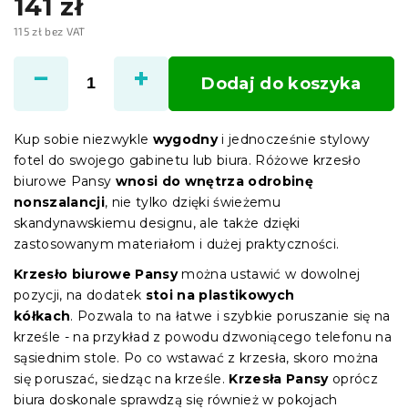
141 zł
115 zł bez VAT
Cena
jednostkowa:
Dodaj do koszyka
Kup sobie niezwykle
wygodny
i jednocześnie stylowy
fotel do swojego gabinetu lub biura. Różowe krzesło
biurowe Pansy
wnosi do wnętrza odrobinę
nonszalancji
, nie tylko dzięki świeżemu
skandynawskiemu designu, ale także dzięki
zastosowanym materiałom i dużej praktyczności.
Krzesło biurowe Pansy
można ustawić w dowolnej
pozycji, na dodatek
stoi na plastikowych
kółkach
. Pozwala to na łatwe i szybkie poruszanie się na
krześle - na przykład z powodu dzwoniącego telefonu na
sąsiednim stole. Po co wstawać z krzesła, skoro można
się poruszać, siedząc na krześle.
Krzesła Pansy
oprócz
biura doskonale sprawdzą się również w pokojach