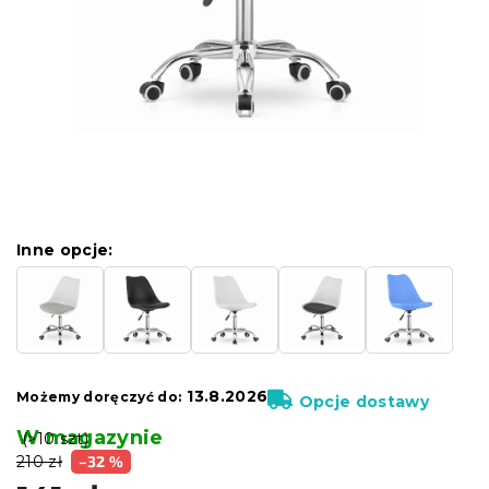
Inne opcje:
13.8.2026
Możemy doręczyć do:
Opcje dostawy
W magazynie
(>10 szt)
210 zł
–32 %