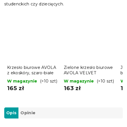
studenckich czy dziecięcych.
Krzesło biurowe AVOLA
Zielone krzesło biurowe
Jas
z ekoskóry, szaro-białe
AVOLA VELVET
bi
W magazynie
(>10 szt)
W magazynie
(>10 szt)
W 
165 zł
163 zł
16
Opis
Opinie