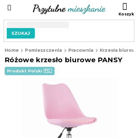
Przejść
KO
do
treści
SZUKAJ
Home
Pomieszczenia
Pracownia
Krzesła biurow
Różowe krzesło biurowe PANSY
Produkt Polski 🇵🇱