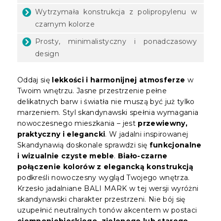
Wytrzymała konstrukcja z polipropylenu w
czarnym kolorze
Prosty, minimalistyczny i ponadczasowy
design
Oddaj się
lekkości i harmonijnej atmosferze
w
Twoim wnętrzu. Jasne przestrzenie pełne
delikatnych barw i światła nie muszą być już tylko
marzeniem. Styl skandynawski spełnia wymagania
nowoczesnego mieszkania – jest
przewiewny,
praktyczny i elegancki
. W jadalni inspirowanej
Skandynawią doskonale sprawdzi się
funkcjonalne
i wizualnie czyste meble
.
Biało-czarne
połączenie kolorów z elegancką konstrukcją
podkreśli nowoczesny wygląd Twojego wnętrza.
Krzesło jadalniane BALI MARK w tej wersji wyróżni
skandynawski charakter przestrzeni. Nie bój się
uzupełnić neutralnych tonów akcentem w postaci
ciemnoniebieskiego, zielonego lub starego