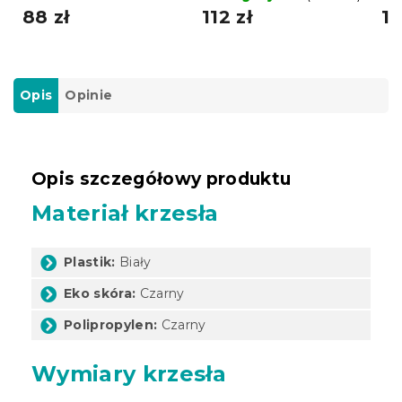
88 zł
112 zł
11
Opis
Opinie
Opis szczegółowy produktu
Materiał krzesła
Plastik:
Biały
Eko skóra:
Czarny
Polipropylen:
Czarny
Wymiary krzesła