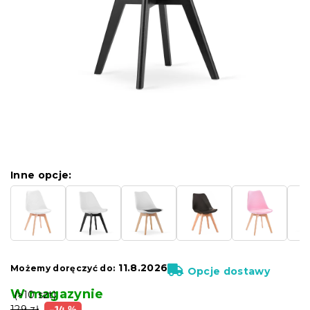
Inne opcje:
11.8.2026
Możemy doręczyć do:
Opcje dostawy
W magazynie
(>10 szt)
129 zł
–14 %