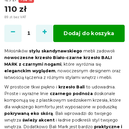
110 zł
89 zł bez VAT
Cena
jednostkowa:
Dodaj do koszyka
Miłośników
stylu skandynawskiego
mebli zadowoli
nowoczesne krzesło Biało-czarne krzesło BALI
MARK z czarnymi nogami
, które wyróżnia się
eleganckim wyglądem
, nowoczesnym designem oraz
łatwością łączenia z różnymi stylami wnętrz i mebli.
W prostocie tkwi piękno i
krzesło Bali
to udowadnia.
Proste i wyraźne linie
czarnego podnoża
doskonale
komponują się z plastikowym siedziskiem krzesła, które
dla większego komfortu jest wyposażone w poduszkę
pokrywaną eko skórą
. Bali wprowadzi do twojego
wnętrza
świeży akcent
i ładnie podkreśli styl twojego
wnętrza. Dodatkowo Bali Mark jest bardzo
praktyczne i