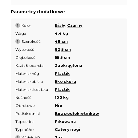
Parametry dodatkowe
Kolor
Biały
,
Czarny
?
Waga
4,4 kg
Szerokość
48 cm
?
Wysokość
82,5 cm
Głębokość
55,5 cm
Kształt oparcia
Zaokrąglona
Materiał nóg
Plastik
Materiał obicia
Eko skóra
Materiał siedziska
Plastik
Nośność
100 kg
Obrotowe
Nie
Podłokietniki
Bez podłokietników
Tapicerka
Pikowana
Typ nóżek
Cztery nogi
Widok AR
Tak
?