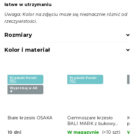
łatwe w utrzymaniu
.
Uwaga: Kolor na zdjęciu może się nieznacznie różnić od
rzeczywistości.
Rozmiary
Kolor i materiał
Produkt Polski
Produkt Polski
Wy
🇵🇱
🇵🇱
❖
Wypróbuj w AR
❖
Białe krzesło OSAKA
Ciemnoszare krzesło
Kr
BALI MARK z bukowymi
pl
nogami
10 dni
W magazynie
(>10 szt)
W 