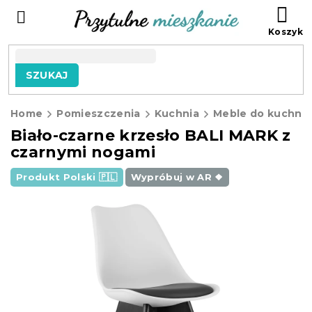
Przejść
KO
do
treści
SZUKAJ
Home
Pomieszczenia
Kuchnia
Meble do kuchni
Biało-czarne krzesło BALI MARK z
czarnymi nogami
Produkt Polski 🇵🇱
Wypróbuj w AR ❖