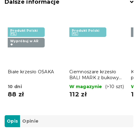
Dalsze informacje
Produkt Polski
Produkt Polski
Wy
🇵🇱
🇵🇱
❖
Wypróbuj w AR
❖
Białe krzesło OSAKA
Ciemnoszare krzesło
Kr
BALI MARK z bukowymi
pl
nogami
10 dni
W magazynie
(>10 szt)
W 
88 zł
112 zł
11
Opis
Opinie