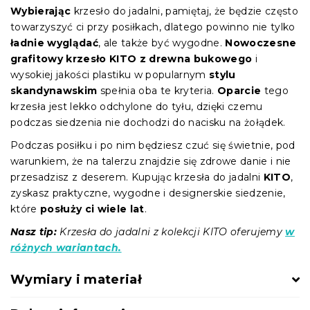
Wybierając
krzesło do jadalni, pamiętaj, że będzie często
towarzyszyć ci przy posiłkach, dlatego powinno nie tylko
ładnie wyglądać
, ale także być wygodne.
Nowoczesne
grafitowy krzesło KITO z drewna bukowego
i
wysokiej jakości plastiku w popularnym
stylu
skandynawskim
spełnia oba te kryteria.
Oparcie
tego
krzesła jest lekko odchylone do tyłu, dzięki czemu
podczas siedzenia nie dochodzi do nacisku na żołądek.
Podczas posiłku i po nim będziesz czuć się świetnie, pod
warunkiem, że na talerzu znajdzie się zdrowe danie i nie
przesadzisz z deserem. Kupując krzesła do jadalni
KITO
,
zyskasz praktyczne, wygodne i designerskie siedzenie,
które
posłuży ci wiele lat
.
Nasz tip:
Krzesła do jadalni z kolekcji KITO oferujemy
w
różnych wariantach.
Wymiary i materiał