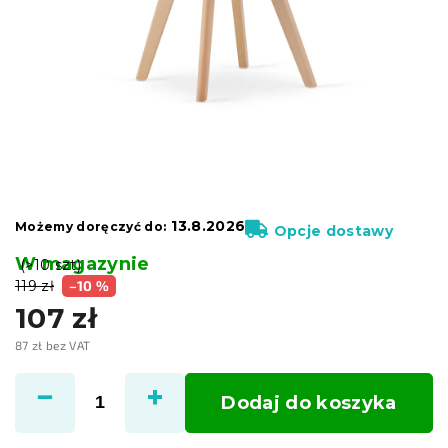
13.8.2026
Możemy doręczyć do:
Opcje dostawy
W magazynie
(>10 szt)
119 zł
–10 %
107 zł
87 zł bez VAT
Cena
jednostkowa:
Dodaj do koszyka