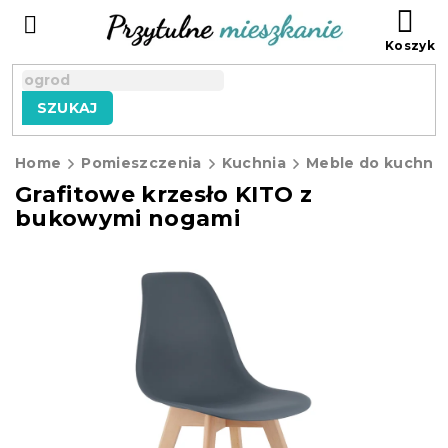
Przejść
KO
do
treści
SZUKAJ
Home
Pomieszczenia
Kuchnia
Meble do kuchni
Grafitowe krzesło KITO z
bukowymi nogami