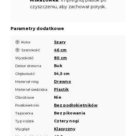
czyszczeniu, aby zachował połysk.
Parametry dodatkowe
Kolor
Szary
?
Szerokość
46 cm
?
Wysokość
80 cm
Dekor drewna
Buk
Głębokość
54,5 cm
Materiał nóg
Drewno
Materiał siedziska
Plastik
Obrotowe
Nie
Podłokietniki
Bez podłokietników
Tapicerka
Bez pikowania
Typ nóżek
Cztery nogi
Wygląd
Klasyczny