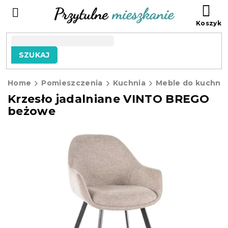
Przejść
KO
do
treści
SZUKAJ
Home
Pomieszczenia
Kuchnia
Meble do kuchni
Krzesło jadalniane VINTO BREGO
beżowe