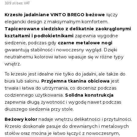
309 zł bez VAT
Cena
jednostkowa:
Krzesło jadalniane VINTO BREGO beżowe
łączy
elegancki design z maksymalnym komfortem.
Tapicerowane siedzisko z delikatnie zaokrąglonymi
kształtami i podłokietnikami
zapewnia wygodne
siedzenie, podczas gdy
czarne metalowe nogi
gwarantują stabilność i nowoczesny wygląd. Dzięki
neutralnemu kolorowi łatwo wpasuje się w różne typy
wnętrz.
To krzesło jest idealne nie tylko do jadalni, ale także do
biura lub salonu.
Przyjemna tkanina obiciowa
jest
trwała i łatwa do utrzymania, co docenisz podczas
codziennego użytkowania.
Solidna konstrukcja
zapewnia długą żywotność i wygodę nawet podczas
dłuższego siedzenia przy stole.
Beżowy kolor
nadaje wnętrzu delikatności i przytulności.
Krzesło doskonale pasuje do drewnianych i metalowych
stołów oraz można je łatwo łączyć z nowoczesnym,