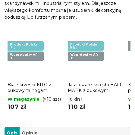
skandynawskim i industrialnym stylem. Dla jeszcze
większego komfortu można je uzupełnić dekoracyjną
poduszką lub futrzanym pledem.
Produkt Polski
Produkt Polski
Wy
🇵🇱
🇵🇱
❖
Wypróbuj w AR
Wypróbuj w AR
❖
❖
Biale krzesło KITO z
Jasnoszare krzesło BALI
Kr
bukowymi nogami
MARK z bukowymi
pl
nogami
W magazynie
(>10 szt)
10 dni
W 
107 zł
110 zł
11
Opis
Opinie