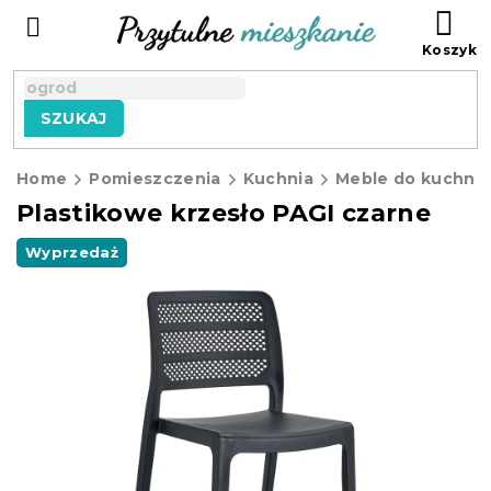
Przejść
KO
do
treści
SZUKAJ
Home
Pomieszczenia
Kuchnia
Meble do kuchni
Plastikowe krzesło PAGI czarne
Wyprzedaż