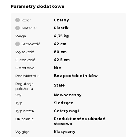
Parametry dodatkowe
Kolor
Czarny
?
Materiał
Plastik
?
Waga
4,35 kg
Szerokość
42 cm
?
Wysokość
80 cm
Głębokość
42,5 cm
Obrotowe
Nie
Podłokietniki
Bez podłokietników
Regulacja
Stałe
położenia
Styl
Nowoczesny
Typ
Siedzące
Typ nóżek
Cztery nogi
Układanie
Produkt można układać
stosowo
Wygląd
Klasyczny