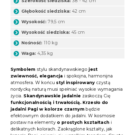
Szerokość siedziska:
38 - 42 cm
Głębokość siedziska:
42 cm
Wysokość:
79,5 cm
Wysokość siedziska:
45 cm
Nośność:
110 kg
Waga:
4,35 kg
Symbolem
stylu skandynawskiego
jest
zwiewność, elegancja
i spokojna, harmonijna
atmosfera. W końcu
styl inspirowany
czystą
nordycką naturą musi spełniać wysokie wymagania
życia.
Skandynawskie jadalnie
zaskoczą Cię
funkcjonalnością i trwałością.
Krzesło do
jadalni Pagi w kolorze czarnym
będzie
efektownym dodatkiem do jadalni. W kosmosie
postaw na elementy
o prostych kształtach
i
delikatnych kolorach. Zaokrąglone kształty, jak