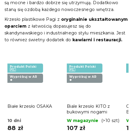
są mocne i bardzo dobrze się utrzymują. Dodatkowo
staną się ozdobą każdego nowoczesnego wnętrza.
Krzesło plastikowe Pagi z
oryginalnie ukształtowanym
oparciem
z łatwością dopasujesz się do
skandynawskiego i industrialnego stylu mieszkania. Jest
to również świetny dodatek do
kawiarni i restauracji.
Produkt Polski
Produkt Polski
Pr
🇵🇱
🇵🇱
🇵
Wypróbuj w AR
Wypróbuj w AR
❖
❖
Białe krzesło OSAKA
Biale krzesło KITO z
Ci
bukowymi nogami
BA
no
10 dni
W magazynie
(>10 szt)
W 
88 zł
107 zł
11