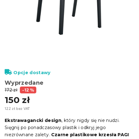
Opcje dostawy
Wyprzedane
172 zł
–12 %
150 zł
122 zł bez VAT
Cena
jednostkowa:
Ekstrawagancki design
, który nigdy się nie nudzi.
Sięgnij po ponadczasowy plastik i odkryj jego
niezrównane zalety.
Czarne plastikowe krzesła PAGI